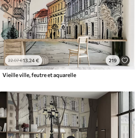
13
.24
€
219
22
.07
€
Vieille ville, feutre et aquarelle