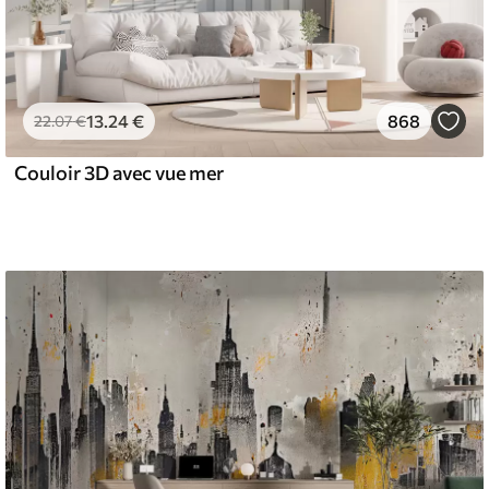
13
.24
€
868
22
.07
€
Couloir 3D avec vue mer