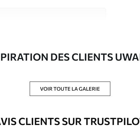
riaux de haute qualité, chacun adapté à des
rents. De plus amples informations sont
rs du processus de personnalisation.
SPIRATION DES CLIENTS UWA
VOIR TOUTE LA GALERIE
ré en rouleaux jusqu’à 50 cm de large.
e pour papier peint disponibles.
VIS CLIENTS SUR TRUSTPIL
nge. Les papiers peints avec Vernis
’eau.