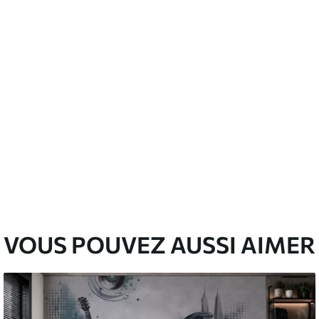
emium
67
34
.00
€
/m²
l and Stick
67
49
.00
€
/m²
VOUS POUVEZ AUSSI AIMER