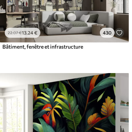
13
.24
€
430
22
.07
€
Bâtiment, fenêtre et infrastructure