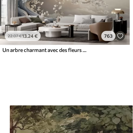
13
.24
€
763
22
.07
€
Un arbre charmant avec des fleurs blanches sur fond de nuages dans un style intéressant aux couleurs chaudes et délicates