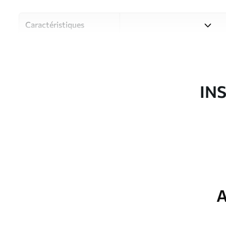
Caractéristiques
Matériau
Choisissez parmi trois maté
pièces et des budgets diffé
disponibles ci-dessous ou lo
IN
Auteur
Studio de design Uwalls
Article du produit
u51622
Production
Imprimé sur commande et liv
Options
Vernis protecteur et/ou coll
supplémentaires
A
Entretien
Nettoyage doux avec une épo
protecteur être nettoyés à l