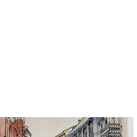
Méthode d'application
Application transparente
Matériaux disponibles
Standard
Pr
45
.00
56
.
27
.00
€
/m²
Vinyle Premium
Pee
65
.00
81
.
39
.00
€
/m²