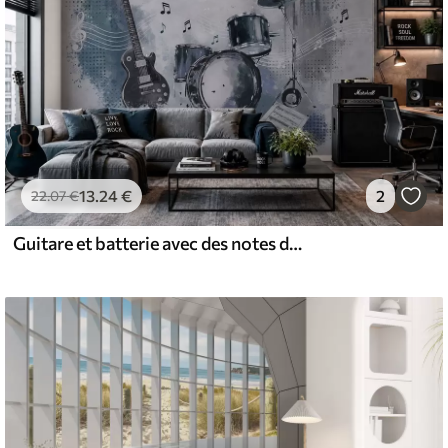
13
.24
€
2
22
.07
€
Guitare et batterie avec des notes de musique