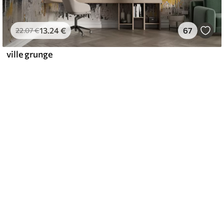
13
.24
€
67
22
.07
€
ville grunge