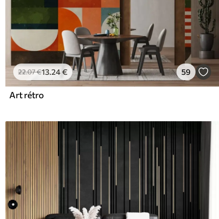
13
.24
€
59
22
.07
€
Art rétro