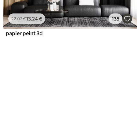
13
.24
€
135
22
.07
€
papier peint 3d