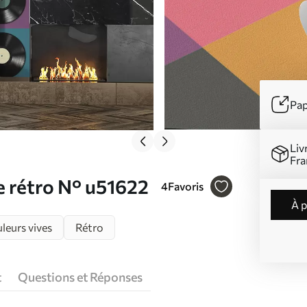
Pap
Liv
Fra
le rétro N° u51622
4
Favoris
à 
leurs vives
Rétro
t
Questions et Réponses