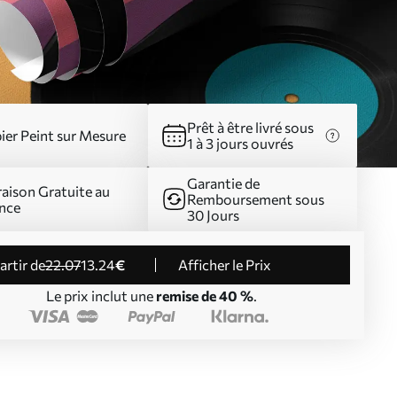
Prêt à être livré sous
ier Peint sur Mesure
1 à 3 jours ouvrés
Garantie de
raison Gratuite au
Remboursement sous
nce
30 Jours
partir de
22
.07
13
.24
€
Afficher le Prix
Le prix inclut une
remise de 40 %
.