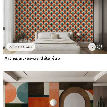
13
.24
€
6
22
.07
€
Arches arc-en-ciel d'été rétro