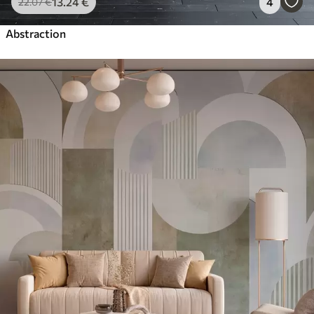
13
.24
€
4
22
.07
€
Abstraction