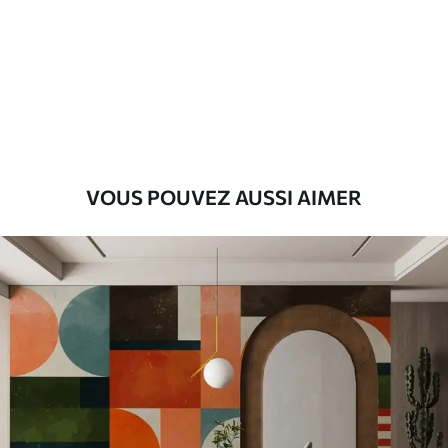
Premium
56
.67
34
.00
€
/m²
Vinyle Premium
65
.00
39
.00
€
/m²
VOUS POUVEZ AUSSI AIMER
Peel and Stick
81
.67
49
.00
€
/m²