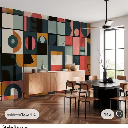
13
.24
€
142
22
.07
€
Style Bahaus