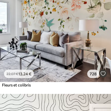
13
.24
€
728
22
.07
€
Fleurs et colibris