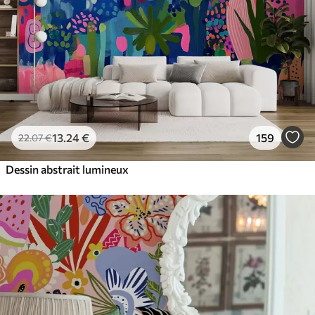
13
.24
€
159
22
.07
€
Dessin abstrait lumineux