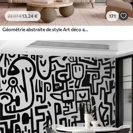
13
.24
€
171
22
.07
€
Géométrie abstraite de style Art déco avec un effet rétro