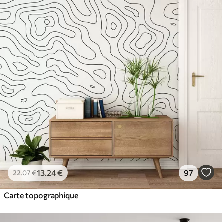
13
.24
€
97
22
.07
€
Carte topographique