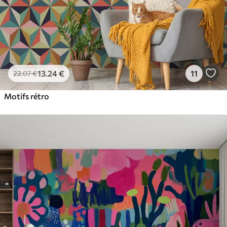
13
.24
€
11
22
.07
€
Motifs rétro