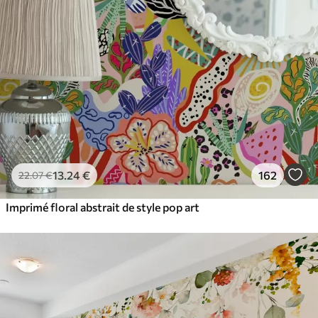
13
.24
€
162
22
.07
€
Imprimé floral abstrait de style pop art