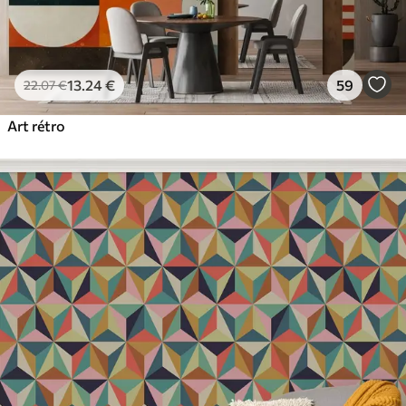
13
.24
€
59
22
.07
€
Art rétro