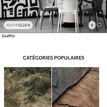
13
.24
€
5
22
.07
€
Graffiti
CATÉGORIES POPULAIRES