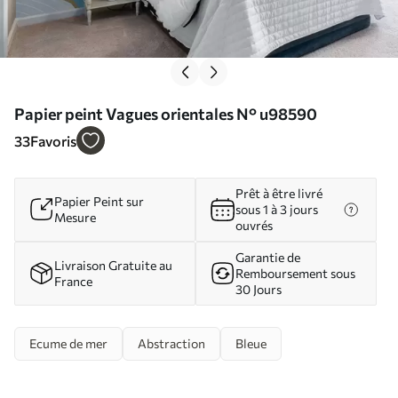
Papier peint Vagues orientales N° u98590
33
Favoris
Prêt à être livré
Papier Peint sur
sous 1 à 3 jours
Mesure
ouvrés
Garantie de
Livraison Gratuite au
Remboursement sous
France
30 Jours
Ecume de mer
Abstraction
Bleue