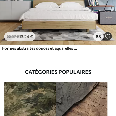
13
.24
€
88
22
.07
€
Formes abstraites douces et aquarelles dans des tons de bleu, vert et blanc
CATÉGORIES POPULAIRES