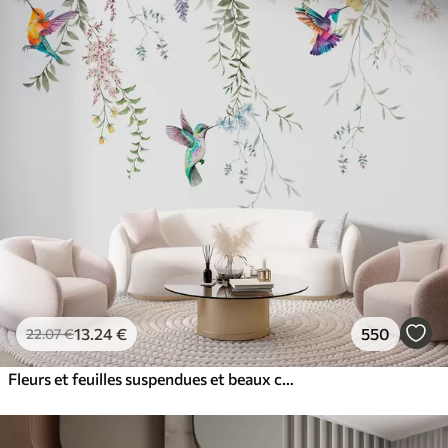
13
.24
€
550
22
.07
€
Fleurs et feuilles suspendues et beaux colibris