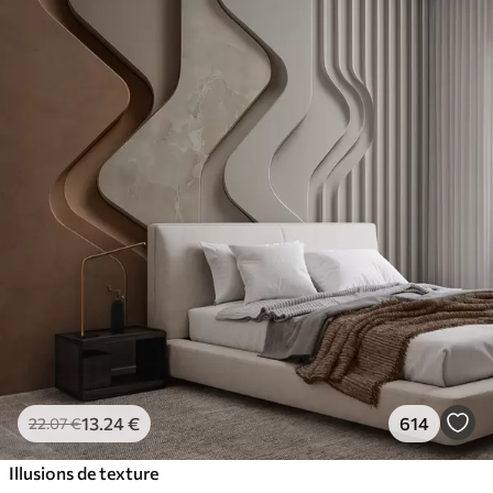
13
.24
€
614
22
.07
€
Illusions de texture