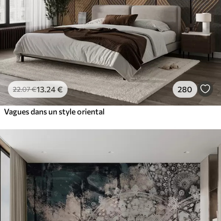
13
.24
€
280
22
.07
€
Vagues dans un style oriental