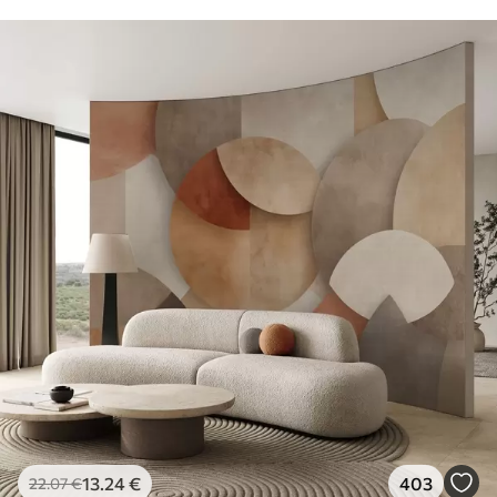
13
.24
€
403
22
.07
€