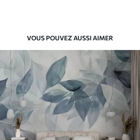
56
.67
34
.00
€
/m²
Vinyle Premium
65
.00
39
.00
€
/m²
VOUS POUVEZ AUSSI AIMER
Peel and Stick
81
.67
49
.00
€
/m²