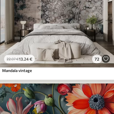
13
.24
€
72
22
.07
€
Mandala vintage