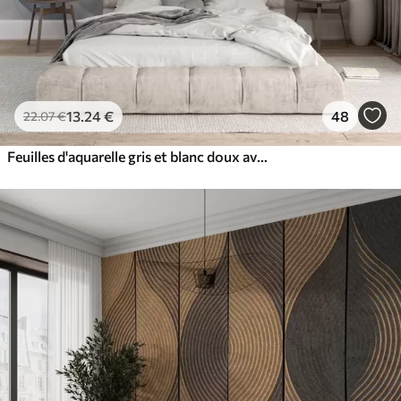
13
.24
€
48
22
.07
€
Feuilles d'aquarelle gris et blanc doux avec un fond flou et éthéré