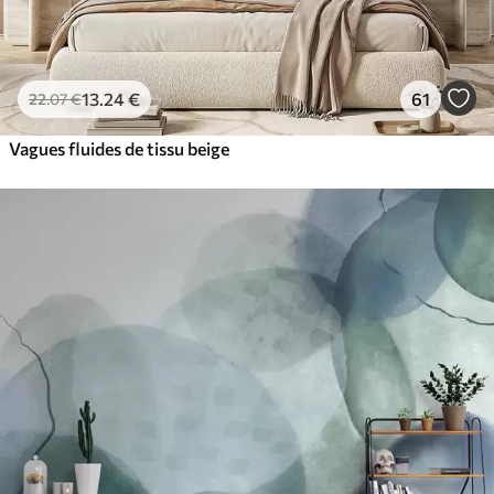
13
.24
€
61
22
.07
€
Vagues fluides de tissu beige