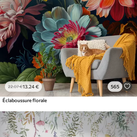
13
.24
€
565
22
.07
€
Éclaboussure florale