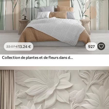
13
.24
€
927
22
.07
€
Collection de plantes et de fleurs dans des tons neutres sur un fond d'arche abstrait dans des teintes vertes et orangées