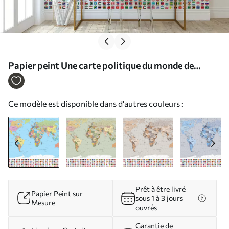
Papier peint Une carte politique du monde de
couleur olive avec des drapeaux en espagnol N°
c00004es
Ce modèle est disponible dans d'autres couleurs :
Prêt à être livré
Papier Peint sur
sous 1 à 3 jours
Mesure
ouvrés
Garantie de