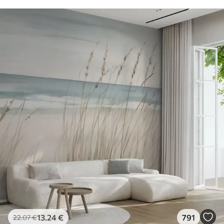
13
.24
€
791
22
.07
€