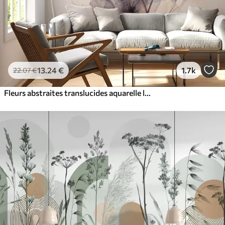
13
.24
€
1.7k
22
.07
€
Fleurs abstraites translucides aquarelle liquide