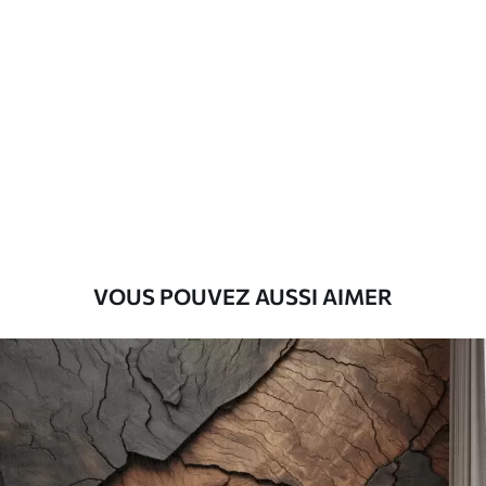
Standard
45
.00
27
.00
€
/m²
Premium
56
.67
34
.00
€
/m²
Vinyle Premium
65
.00
39
.00
€
/m²
VOUS POUVEZ AUSSI AIMER
Peel and Stick
81
.67
49
.00
€
/m²