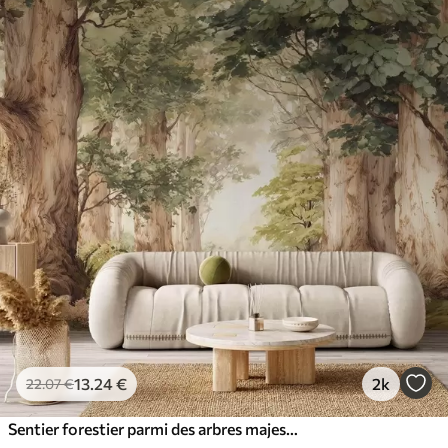
13
.24
€
2k
22
.07
€
Sentier forestier parmi des arbres majestueux, style aquarelle