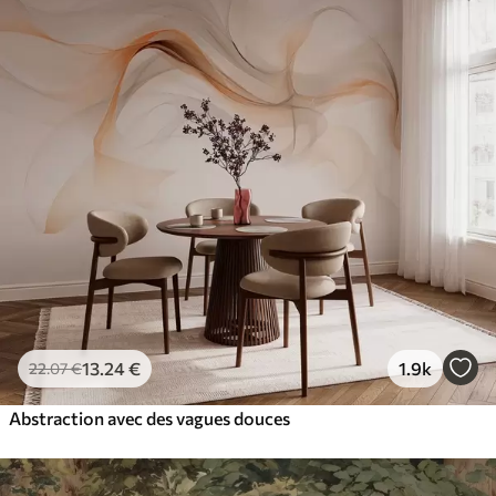
13
.24
€
1.9k
22
.07
€
Abstraction avec des vagues douces