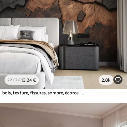
13
.24
€
2.8k
22
.07
€
bois, texture, fissures, sombre, écorce, surface