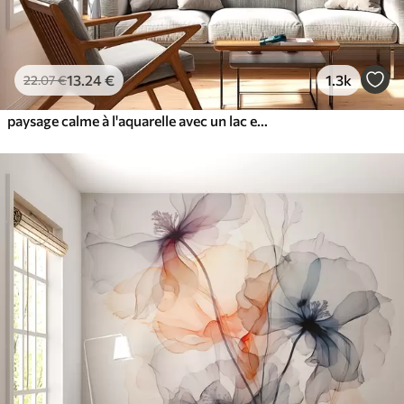
13
.24
€
1.3k
22
.07
€
paysage calme à l'aquarelle avec un lac et un arbre en fleurs