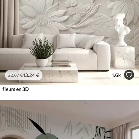
13
.24
€
1.6k
22
.07
€
fleurs en 3D