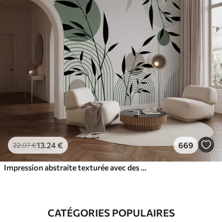
13
.24
€
669
22
.07
€
Impression abstraite texturée avec des formes géométriques, des cercles et des arcs et des plantes noires et vertes sur un fond blanc
CATÉGORIES POPULAIRES