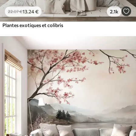
13
.24
€
2.1k
22
.07
€
Plantes exotiques et colibris