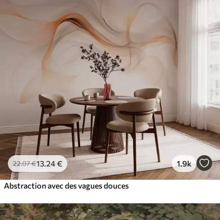
13
.24
€
1.9k
22
.07
€
Abstraction avec des vagues douces