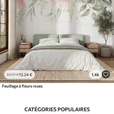
13
.24
€
1.4k
22
.07
€
Feuillage à fleurs roses
CATÉGORIES POPULAIRES