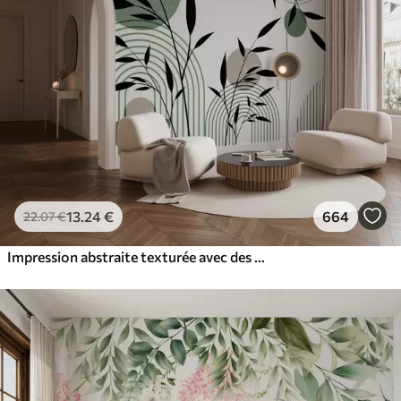
13
.24
€
664
22
.07
€
Impression abstraite texturée avec des formes géométriques, des cercles et des arcs et des plantes noires et vertes sur un fond blanc