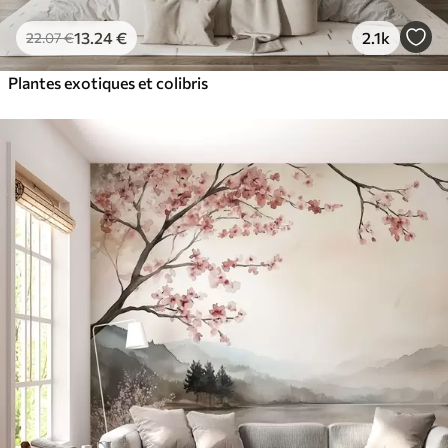
13
.24
€
2.1k
22
.07
€
Plantes exotiques et colibris