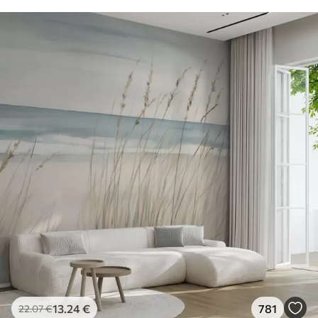
13
.24
€
781
22
.07
€