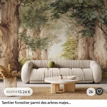
13
.24
€
2k
22
.07
€
Sentier forestier parmi des arbres majestueux, style aquarelle