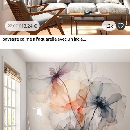
13
.24
€
1.2k
22
.07
€
paysage calme à l'aquarelle avec un lac et un arbre en fleurs