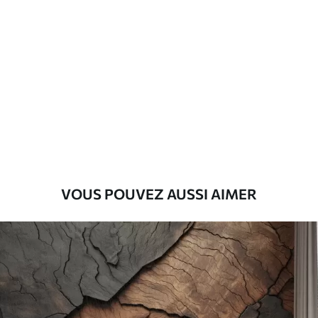
Standard
45
.00
27
.00
€
/m²
Premium
56
.67
34
.00
€
/m²
Vinyle Premium
65
.00
39
.00
€
/m²
VOUS POUVEZ AUSSI AIMER
Peel and Stick
81
.67
49
.00
€
/m²