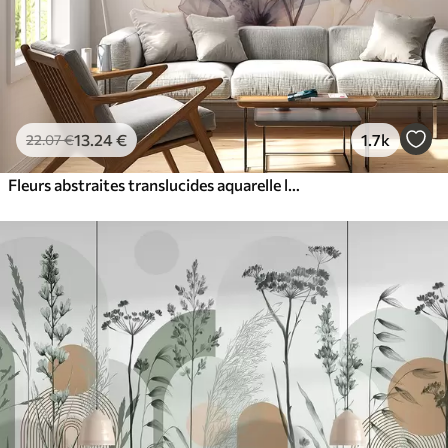
13
.24
€
1.7k
22
.07
€
Fleurs abstraites translucides aquarelle liquide