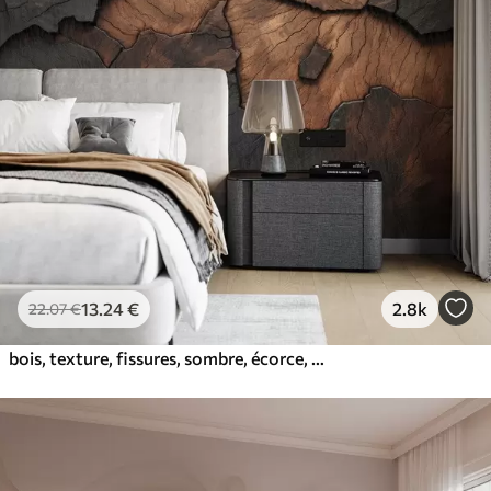
13
.24
€
2.8k
22
.07
€
bois, texture, fissures, sombre, écorce, surface