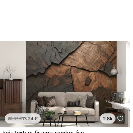
65
.00
81
.
39
.00
€
/m²
13
.24
€
2.8k
22
.07
€
bois, texture, fissures, sombre, écorce, surface