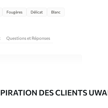
Fougères
Délicat
Blanc
t
Questions et Réponses
riaux de haute qualité, chacun adapté à des
rents. De plus amples informations sont
rs du processus de personnalisation.
SPIRATION DES CLIENTS UWA