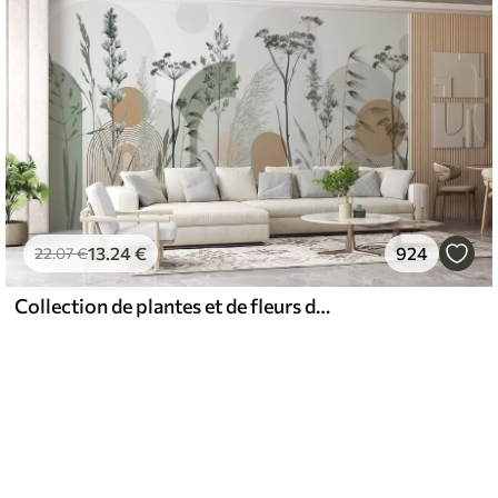
13
.24
€
924
22
.07
€
Collection de plantes et de fleurs dans des tons neutres sur un fond d'arche abstrait dans des teintes vertes et orangées