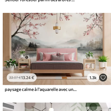
13
.24
€
1.3k
22
.07
€
paysage calme à l'aquarelle avec un lac et un arbre en fleurs