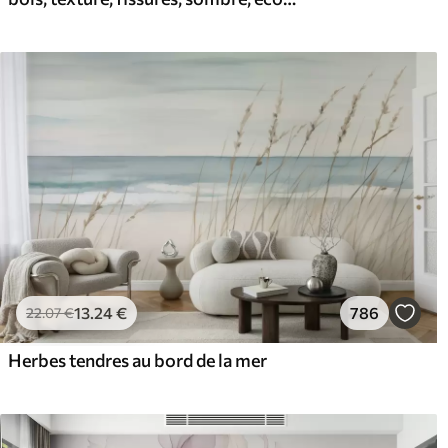
13
.24
€
786
22
.07
€
Herbes tendres au bord de la mer