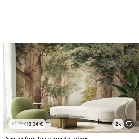
13
.24
€
2k
22
.07
€
Sentier forestier parmi des arbres majestueux, style aquarelle