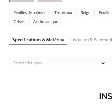
Feuilles de palmier
Tropicana
Beige
Feuille
Grises
Art botanique
Spécifications & Matériau
Livraison & Paiemen
Caractéristiques
Matériau
Choisissez parmi trois maté
pièces et des budgets diffé
disponibles ci-dessous ou lo
IN
Auteur
Studio de design Uwalls
Article du produit
u48556d1