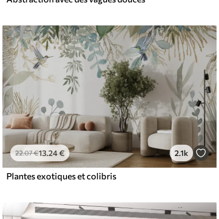
13
.24
€
2.1k
22
.07
€
Plantes exotiques et colibris