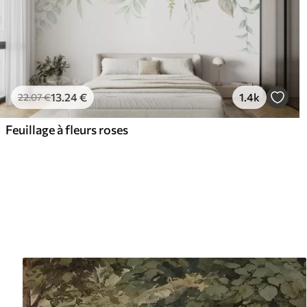
13
.24
€
1.4k
22
.07
€
Feuillage à fleurs roses