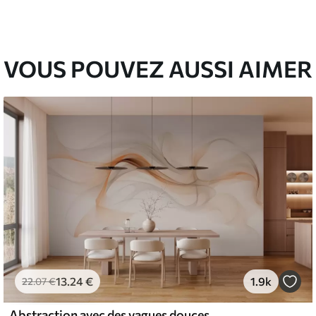
67
49
.00
€
/m²
VOUS POUVEZ AUSSI AIMER
13
.24
€
1.9k
22
.07
€
Abstraction avec des vagues douces