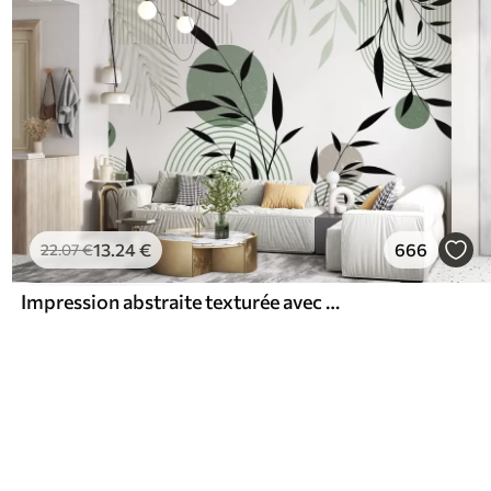
13
.24
€
666
22
.07
€
Impression abstraite texturée avec des formes géométriques, des cercles et des arcs et des plantes noires et vertes sur un fond blanc