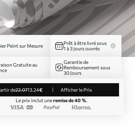
Prêt à être livré sous
ier Peint sur Mesure
1 à 3 jours ouvrés
Garantie de
raison Gratuite au
Remboursement sous
nce
30 Jours
partir de
22
.07
13
.24
€
Afficher le Prix
Le prix inclut une
remise de 40 %
.