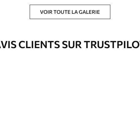
VOIR TOUTE LA GALERIE
ré en rouleaux jusqu’à 50 cm de large.
e pour papier peint disponibles.
VIS CLIENTS SUR TRUSTPIL
nge. Les papiers peints avec Vernis
’eau.
emium
67
34
.00
€
/m²
l and Stick