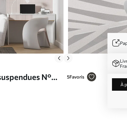
Pap
Liv
Fra
r suspendues N°
5
Favoris
à 