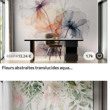
13
.24
€
1.7k
22
.07
€
Fleurs abstraites translucides aquarelle liquide