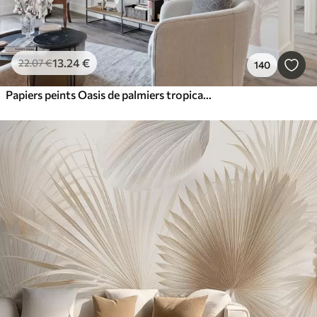
13
.24
€
22
.07
€
140
Papiers peints Oasis de palmiers tropicaux minime