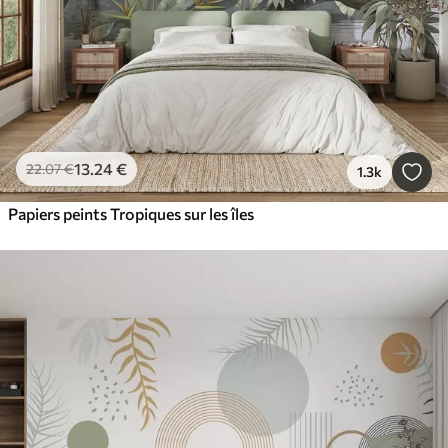
13
.24
€
22
.07
€
1.3k
Papiers peints Tropiques sur les îles