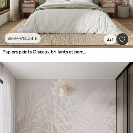
13
.24
€
22
.07
€
321
Papiers peints Oiseaux brillants et perroquets sous les tropiques