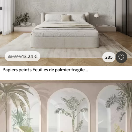
13
.24
€
22
.07
€
285
Papiers peints Feuilles de palmier fragiles blanches avec texture grunge