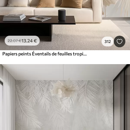
13
.24
€
22
.07
€
312
Papiers peints Éventails de feuilles tropicales douces dans des tons beige clair et bleutés