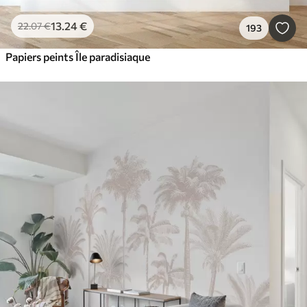
13
.24
€
22
.07
€
193
Papiers peints Île paradisiaque