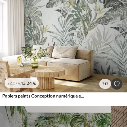
13
.24
€
22
.07
€
312
Papiers peints Conception numérique et textile des modèles