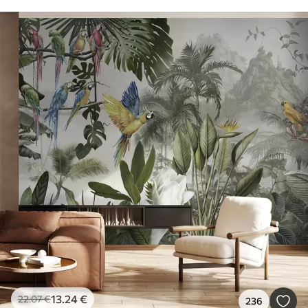
13
.24
€
22
.07
€
236