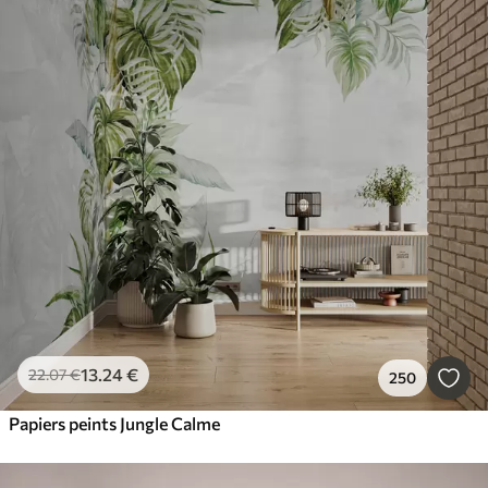
13
.24
€
22
.07
€
250
Papiers peints Jungle Calme