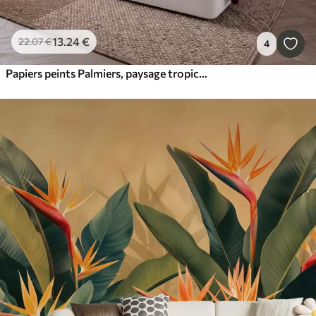
13
.24
€
22
.07
€
4
Papiers peints Palmiers, paysage tropical, art texturé