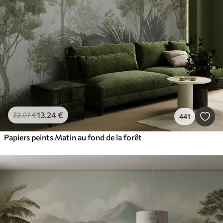
13
.24
€
22
.07
€
441
Papiers peints Matin au fond de la forêt