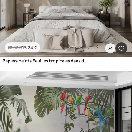
13
.24
€
22
.07
€
74
Papiers peints Feuilles tropicales dans des tons doux de beige et de vert, avec un effet d'aquarelle et des transitions de couleurs douces