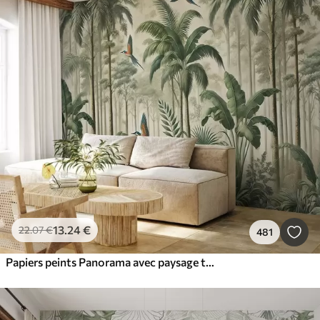
13
.24
€
22
.07
€
481
Papiers peints Panorama avec paysage tropical et oiseaux