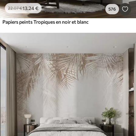
13
.24
€
22
.07
€
576
Papiers peints Tropiques en noir et blanc