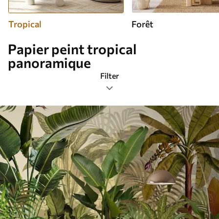
Tropical
Forêt
Papier peint tropical
panoramique
Filter
Étiquettes de design
Format de l’image
Palette de couleurs
Intelligent
Réinitialiser tous les filtres