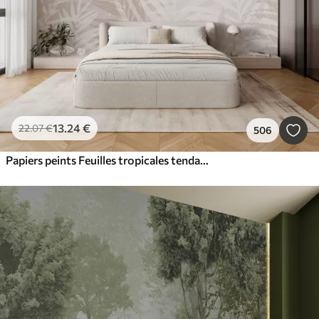
13
.24
€
22
.07
€
506
Papiers peints Feuilles tropicales tendance