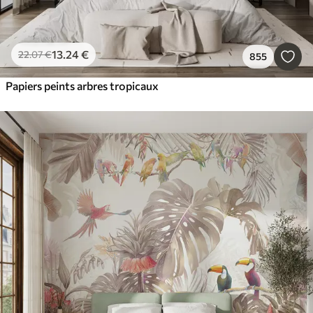
13
.24
€
22
.07
€
855
Papiers peints arbres tropicaux