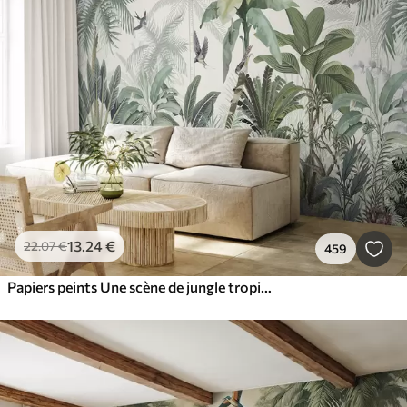
13
.24
€
22
.07
€
459
Papiers peints Une scène de jungle tropicale luxuriante avec divers palmiers, de grandes feuilles et des fleurs colorées au premier plan