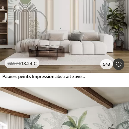
13
.24
€
22
.07
€
543
Papiers peints Impression abstraite avec des formes géométriques, des arcs et des feuilles tropicales sur fond blanc