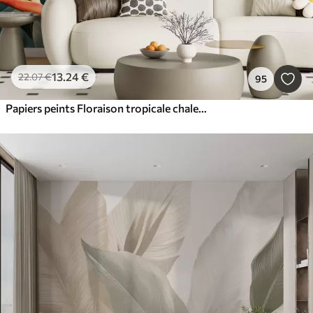
13
.24
€
22
.07
€
95
Papiers peints Floraison tropicale chaleureuse