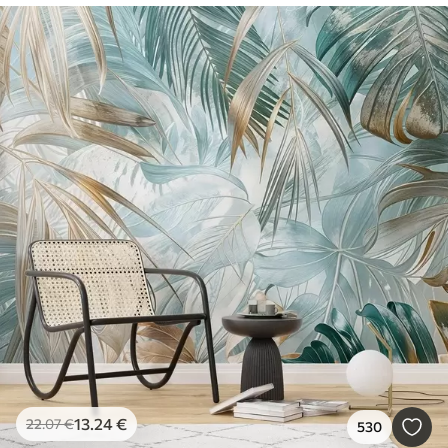
13
.24
€
22
.07
€
530