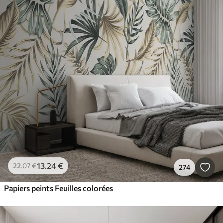
13
.24
€
22
.07
€
274
Papiers peints Feuilles colorées