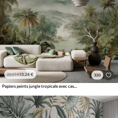
13
.24
€
22
.07
€
320
Papiers peints jungle tropicale avec cascade