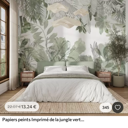
13
.24
€
22
.07
€
345
Papiers peints Imprimé de la jungle verte, plantes et feuilles tropicales sur fond blanc