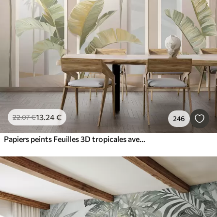
13
.24
€
22
.07
€
246
Papiers peints Feuilles 3D tropicales avec palmiers et colonnes