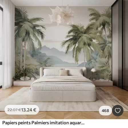
13
.24
€
22
.07
€
468
Papiers peints Palmiers imitation aquarelle