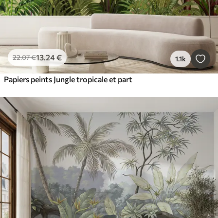
13
.24
€
22
.07
€
1.1k
Papiers peints Jungle tropicale et part