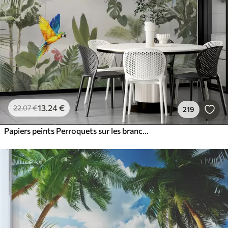
13
.24
€
22
.07
€
219
Papiers peints Perroquets sur les branches de la forêt tropicale