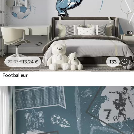
13
.24
€
133
22
.07
€
Footballeur