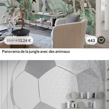
13
.24
€
443
22
.07
€
Panorama de la jungle avec des animaux