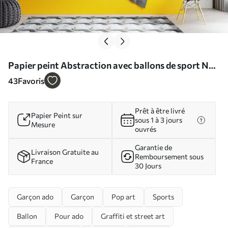
Papier peint Abstraction avec ballons de sport N°
u99729
43
Favoris
Prêt à être livré
Papier Peint sur
sous 1 à 3 jours
Mesure
ouvrés
Garantie de
Livraison Gratuite au
Remboursement sous
France
30 Jours
Garçon ado
Garçon
Pop art
Sports
Ballon
Pour ado
Graffiti et street art