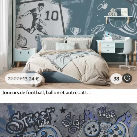
13
.24
€
38
22
.07
€
Joueurs de football, ballon et autres attributs du football dans les tons bleus