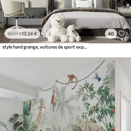
13
.24
€
40
22
.07
€
style hard grange, voitures de sport expressives et dynamiques