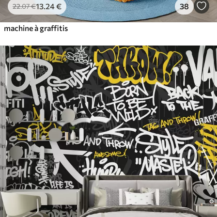
13
.24
€
38
22
.07
€
machine à graffitis