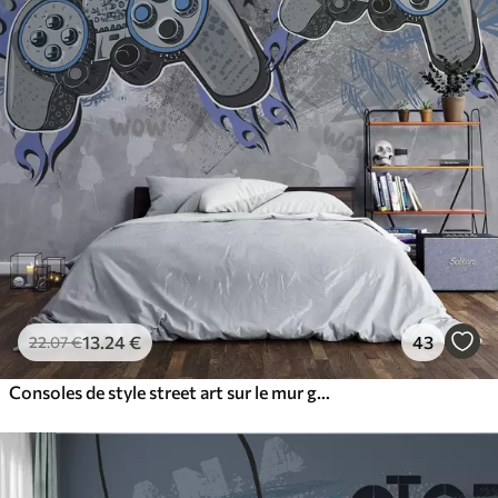
13
.24
€
43
22
.07
€
Consoles de style street art sur le mur grunge