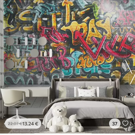
13
.24
€
37
22
.07
€