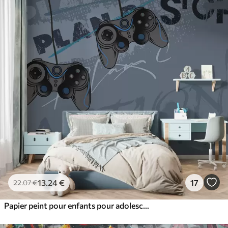
13
.24
€
17
22
.07
€
Papier peint pour enfants pour adolescent avec joysticks et lettrage graphique en bleu