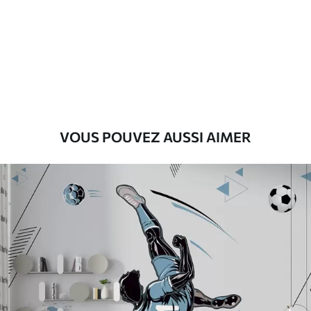
Premium
56
.67
34
.00
€
/m²
Vinyle Premium
65
.00
39
.00
€
/m²
VOUS POUVEZ AUSSI AIMER
Peel and Stick
81
.67
49
.00
€
/m²