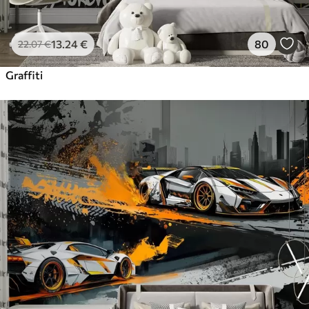
13
.24
€
80
22
.07
€
Graffiti