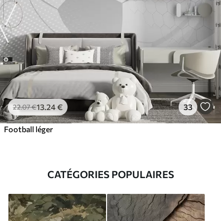
13
.24
€
33
22
.07
€
Football léger
CATÉGORIES POPULAIRES