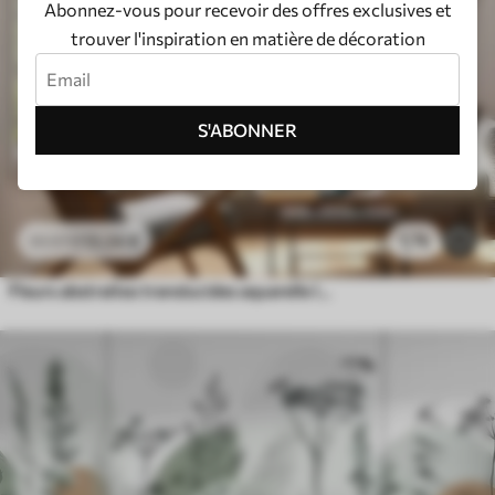
Abonnez-vous pour recevoir des offres exclusives et
trouver l'inspiration en matière de décoration
S'ABONNER
13
.24
€
1.7k
22
.07
€
Fleurs abstraites translucides aquarelle liquide