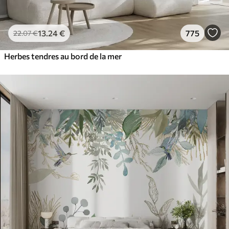
13
.24
€
775
22
.07
€
Herbes tendres au bord de la mer