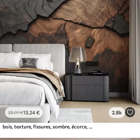
81
.67
49
.00
€
/m²
13
.24
€
2.8k
22
.07
€
bois, texture, fissures, sombre, écorce, surface