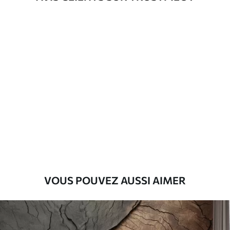
Méthode
Application transparente
d'application
Matériaux disponibles
Standard
45
.00
27
.00
€
/m²
Premium
56
.67
34
.00
€
/m²
Vinyle Premium
VOUS POUVEZ AUSSI AIMER
65
.00
39
.00
€
/m²
Peel and Stick