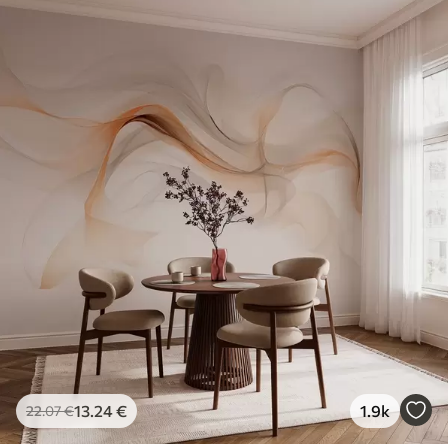
13
.24
€
1.9k
22
.07
€