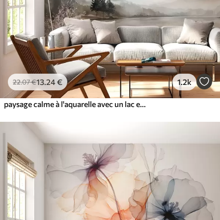
13
.24
€
1.2k
22
.07
€
paysage calme à l'aquarelle avec un lac et un arbre en fleurs