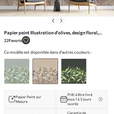
Papier peint Illustration d'olives, design floral,
tropical, aquarelle, grandes feuilles, couleurs beiges
22
Favoris
N° w00407v1
Ce modèle est disponible dans d'autres couleurs :
Prêt à être livré
Papier Peint sur
sous 1 à 3 jours
Mesure
ouvrés
Garantie de