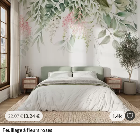
13
.24
€
1.4k
22
.07
€
Feuillage à fleurs roses