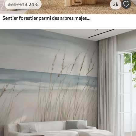
13
.24
€
2k
22
.07
€
Sentier forestier parmi des arbres majestueux, style aquarelle