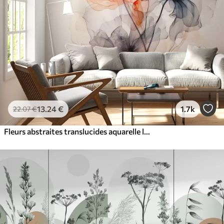
13
.24
€
1.7k
22
.07
€
Fleurs abstraites translucides aquarelle liquide