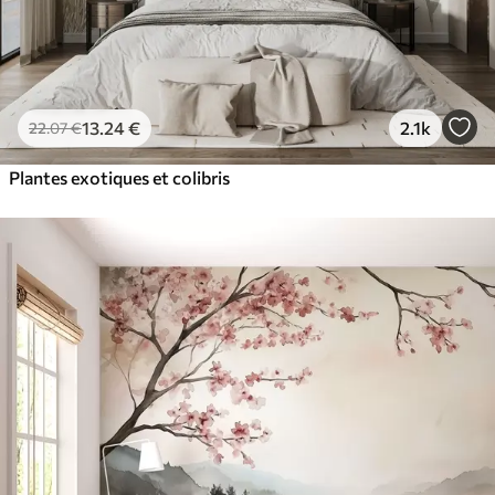
13
.24
€
2.1k
22
.07
€
Plantes exotiques et colibris