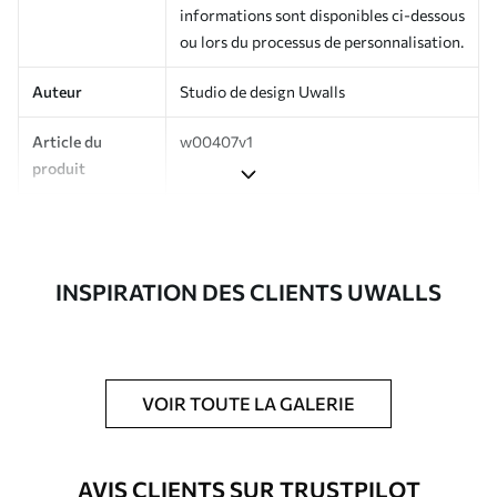
informations sont disponibles ci-dessous
ou lors du processus de personnalisation.
Auteur
Studio de design Uwalls
Article du
w00407v1
produit
Finition
Semi-mate
Production
Imprimé sur commande et livré en
INSPIRATION DES CLIENTS UWALLS
rouleaux jusqu’à 50 cm de large.
Options
Vernis protecteur et/ou colle pour
supplémentaires
papier peint disponibles.
VOIR TOUTE LA GALERIE
Entretien
Nettoyage doux avec une éponge. Les
papiers peints avec Vernis protecteur
être nettoyés à l’eau.
AVIS CLIENTS SUR TRUSTPILOT