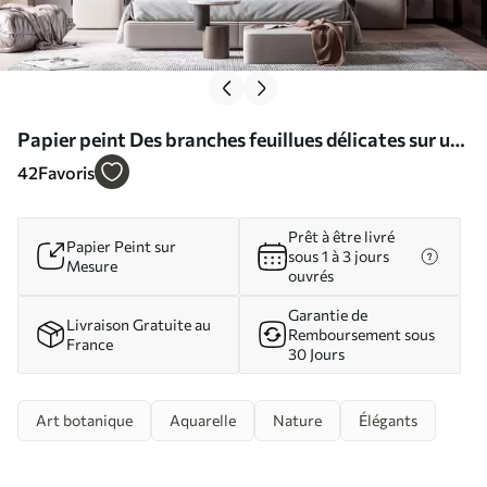
Papier peint Des branches feuillues délicates sur un
fond flou et doux N° w05296
42
Favoris
Prêt à être livré
Papier Peint sur
sous 1 à 3 jours
Mesure
ouvrés
Garantie de
Livraison Gratuite au
Remboursement sous
France
30 Jours
Art botanique
Aquarelle
Nature
Élégants