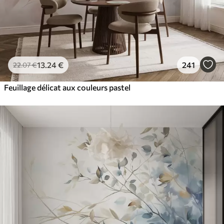
13
.24
€
241
22
.07
€
Feuillage délicat aux couleurs pastel