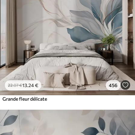
13
.24
€
456
22
.07
€
Grande fleur délicate