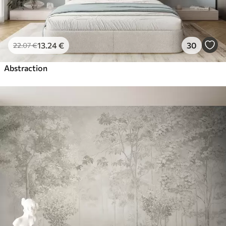
13
.24
€
30
22
.07
€
Abstraction