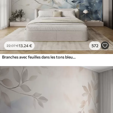
13
.24
€
572
22
.07
€
Branches avec feuilles dans les tons bleus et bruns, fond clair, doux et délicat, style aquarelle