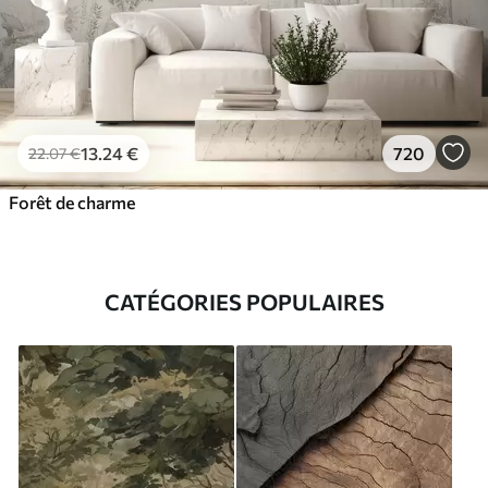
13
.24
€
720
22
.07
€
Forêt de charme
CATÉGORIES POPULAIRES