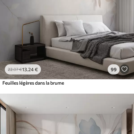
13
.24
€
99
22
.07
€
Feuilles légères dans la brume