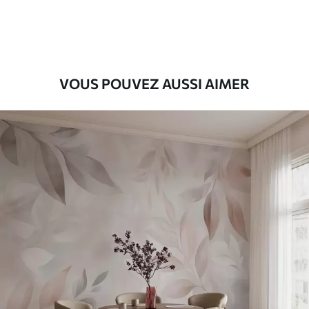
56
.67
34
.00
€
/m²
Vinyle Premium
65
.00
39
.00
€
/m²
VOUS POUVEZ AUSSI AIMER
Peel and Stick
81
.67
49
.00
€
/m²