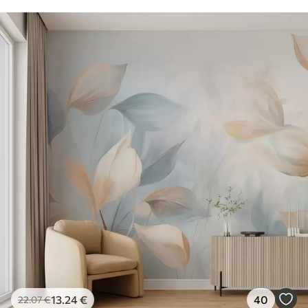
13
.24
€
40
22
.07
€