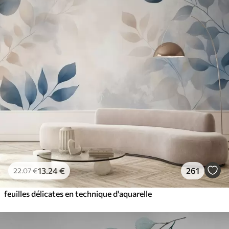
13
.24
€
261
22
.07
€
feuilles délicates en technique d'aquarelle