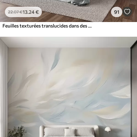
13
.24
€
91
22
.07
€
Feuilles texturées translucides dans des tons discrets de beige et de bleu sarcelle, avec des tiges délicates sur un fond doux et clair