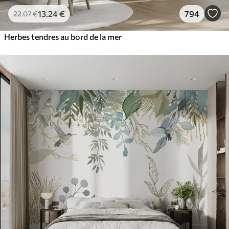
13
.24
€
794
22
.07
€
Herbes tendres au bord de la mer