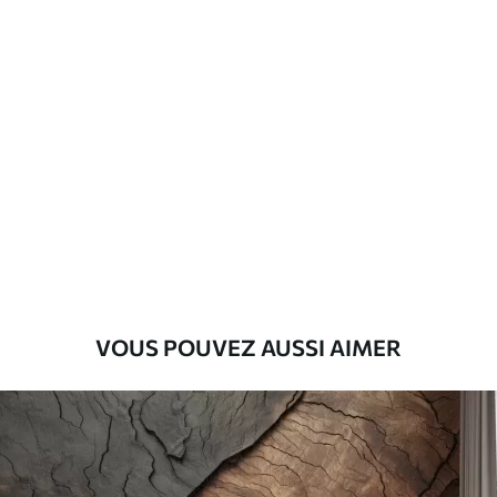
Matériaux disponibles
Standard
45
.00
27
.00
€
/m²
Premium
56
.67
34
.00
€
/m²
Vinyle Premium
65
.00
39
.00
€
/m²
VOUS POUVEZ AUSSI AIMER
Peel and Stick
81
.67
49
.00
€
/m²