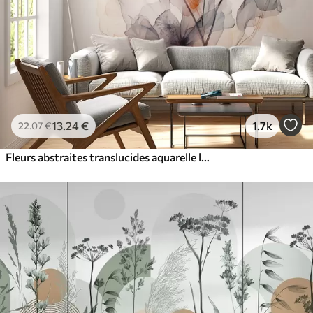
13
.24
€
1.7k
22
.07
€
Fleurs abstraites translucides aquarelle liquide