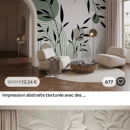
13
.24
€
677
22
.07
€
Impression abstraite texturée avec des formes géométriques, des cercles et des arcs et des plantes noires et vertes sur un fond blanc