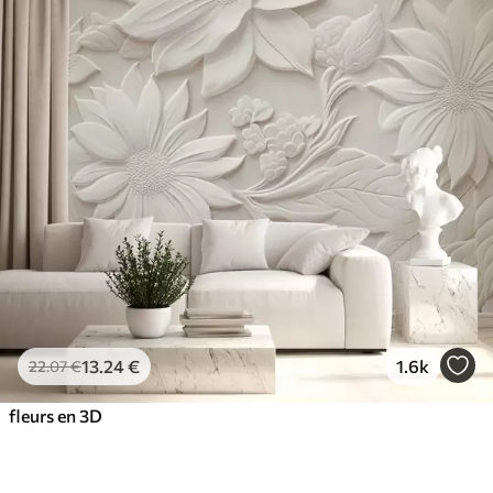
13
.24
€
1.6k
22
.07
€
fleurs en 3D