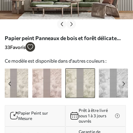
Papier peint Panneaux de bois et forêt délicate
dans les tons verts N° w00670v2
33
Favoris
Ce modèle est disponible dans d'autres couleurs :
Prêt à être livré
Papier Peint sur
sous 1 à 3 jours
Mesure
ouvrés
Garantie de