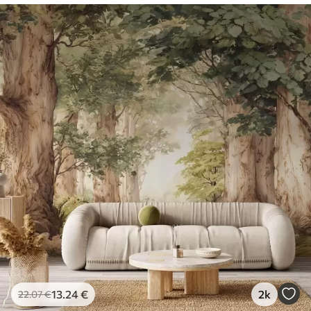
13
.24
€
2k
22
.07
€