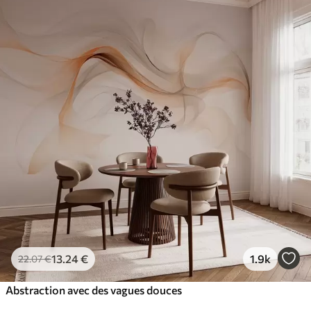
13
.24
€
1.9k
22
.07
€
Abstraction avec des vagues douces