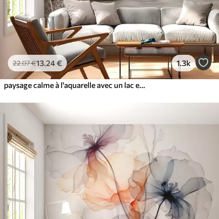
13
.24
€
1.3k
22
.07
€
paysage calme à l'aquarelle avec un lac et un arbre en fleurs