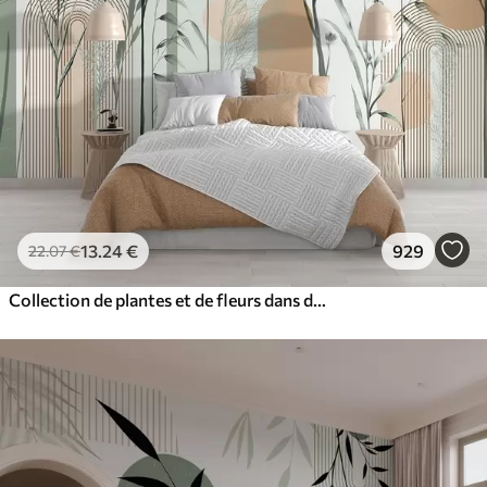
13
.24
€
929
22
.07
€
Collection de plantes et de fleurs dans des tons neutres sur un fond d'arche abstrait dans des teintes vertes et orangées