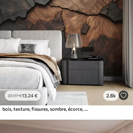
13
.24
€
2.8k
22
.07
€
bois, texture, fissures, sombre, écorce, surface