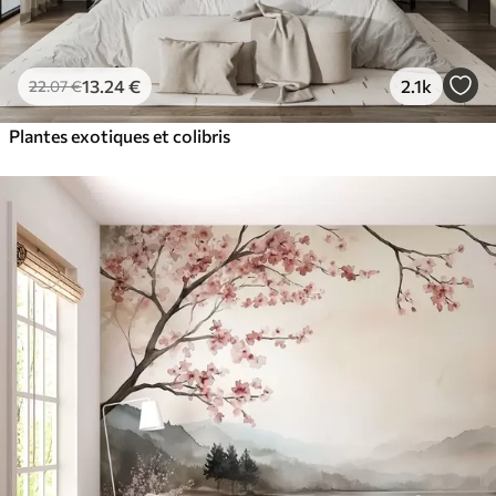
13
.24
€
2.1k
22
.07
€
Plantes exotiques et colibris