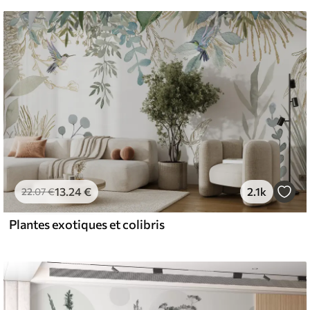
13
.24
€
2.1k
22
.07
€
Plantes exotiques et colibris