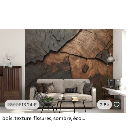
13
.24
€
2.8k
22
.07
€
bois, texture, fissures, sombre, écorce, surface