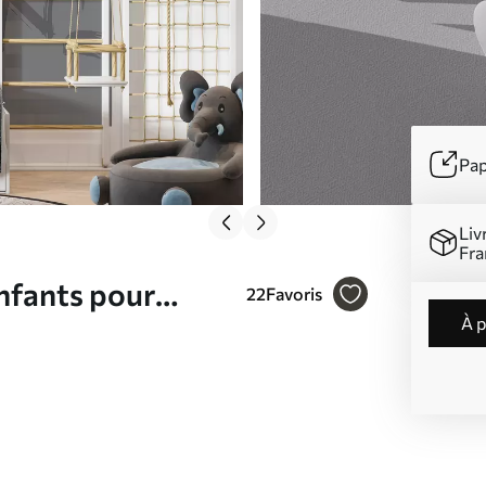
Pap
Liv
Fra
enfants pour
22
Favoris
à 
trage graphique