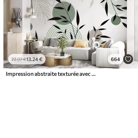
13
.24
€
664
22
.07
€
Impression abstraite texturée avec des formes géométriques, des cercles et des arcs et des plantes noires et vertes sur un fond blanc