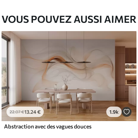
VOUS POUVEZ AUSSI AIMER
13
.24
€
1.9k
22
.07
€
Abstraction avec des vagues douces