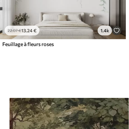
13
.24
€
1.4k
22
.07
€
Feuillage à fleurs roses