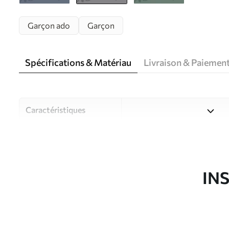
Garçon ado
Garçon
Spécifications & Matériau
Livraison & Paiemen
Caractéristiques
Matériau
Choisissez parmi trois maté
pièces et des budgets diffé
disponibles ci-dessous ou lo
IN
Auteur
Studio de design Uwalls
Article du produit
w00829v1