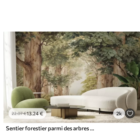
13
.24
€
2k
22
.07
€
Sentier forestier parmi des arbres majestueux, style aquarelle