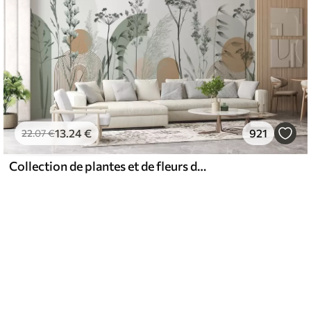
13
.24
€
921
22
.07
€
Collection de plantes et de fleurs dans des tons neutres sur un fond d'arche abstrait dans des teintes vertes et orangées