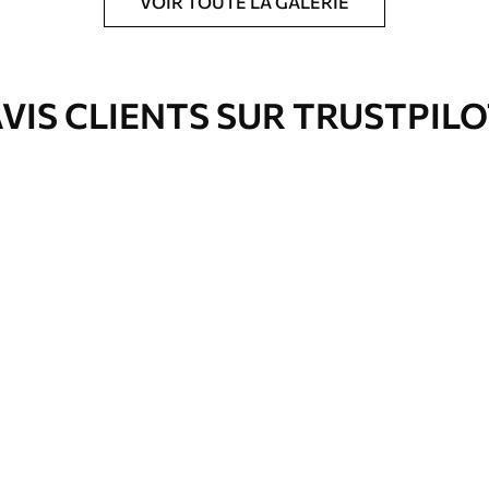
VOIR TOUTE LA GALERIE
ré en rouleaux jusqu’à 50 cm de large.
e pour papier peint disponibles.
VIS CLIENTS SUR TRUSTPIL
nge. Les papiers peints avec Vernis
’eau.
emium
67
34
.00
€
/m²
l and Stick
67
49
.00
€
/m²