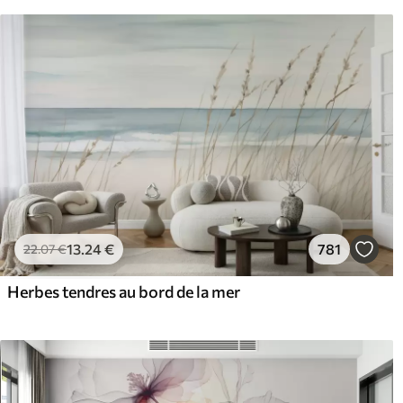
13
.24
€
781
22
.07
€
Herbes tendres au bord de la mer