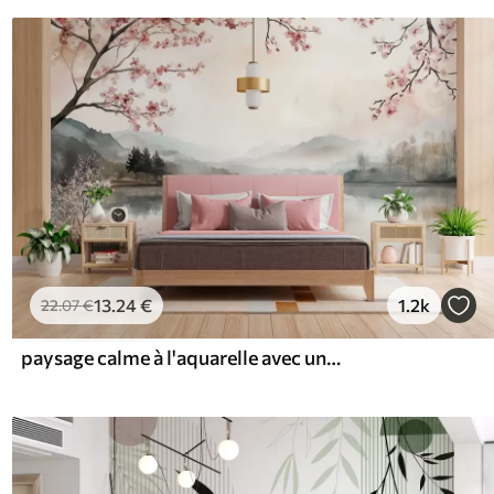
13
.24
€
1.2k
22
.07
€
paysage calme à l'aquarelle avec un lac et un arbre en fleurs