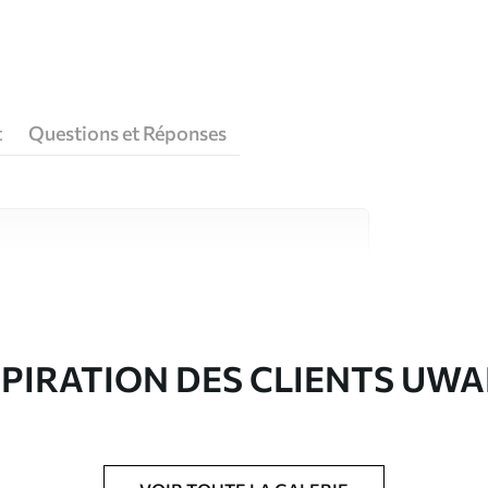
t
Questions et Réponses
riaux de haute qualité, chacun adapté à des
rents. De plus amples informations sont
rs du processus de personnalisation.
SPIRATION DES CLIENTS UWA