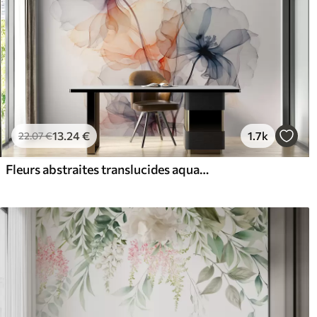
13
.24
€
1.7k
22
.07
€
Fleurs abstraites translucides aquarelle liquide