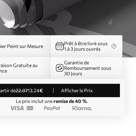
Prêt à être livré sous
ier Peint sur Mesure
1 à 3 jours ouvrés
Garantie de
raison Gratuite au
Remboursement sous
nce
30 Jours
partir de
22
.07
13
.24
€
Afficher le Prix
Le prix inclut une
remise de 40 %
.