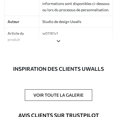
informations sont disponibles ci-dessous
ou lors du processus de personnalisation.
Auteur
Studio de design Uwalls
Article du
w01181v1
produit
Production
Imprimé sur commande et livré en
rouleaux jusqu’à 50 cm de large.
INSPIRATION DES CLIENTS UWALLS
Options
Vernis protecteur et/ou colle pour
supplémentaires
papier peint disponibles.
Entretien
Nettoyage doux avec une éponge. Les
papiers peints avec Vernis protecteur
VOIR TOUTE LA GALERIE
être nettoyés à l’eau.
Méthode
Application transparente
AVIS CLIENTS SUR TRUSTPILOT