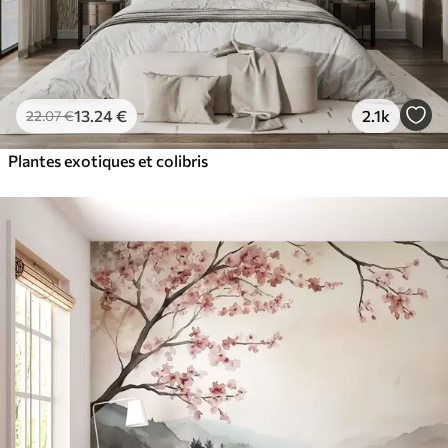
13
.24
€
2.1k
22
.07
€
Plantes exotiques et colibris