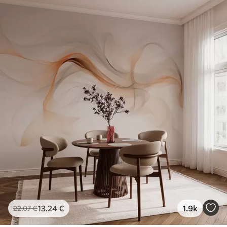
13
.24
€
1.9k
22
.07
€