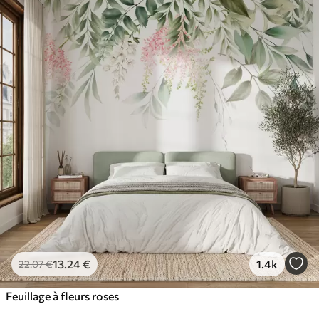
13
.24
€
1.4k
22
.07
€
Feuillage à fleurs roses