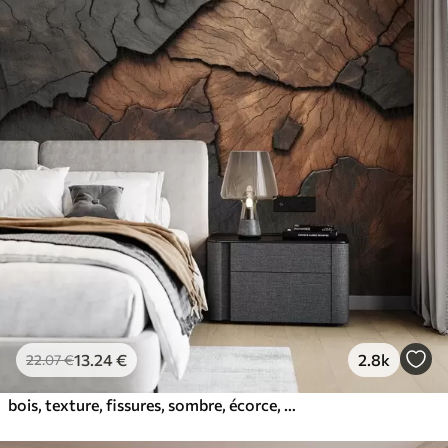
13
.24
€
2.8k
22
.07
€
bois, texture, fissures, sombre, écorce, surface