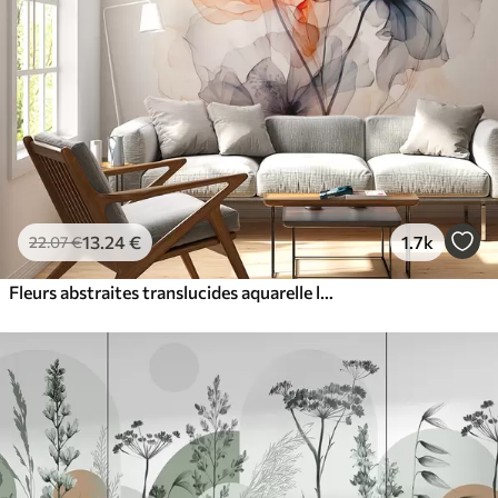
13
.24
€
1.7k
22
.07
€
Fleurs abstraites translucides aquarelle liquide