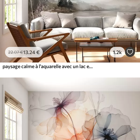
13
.24
€
1.2k
22
.07
€
paysage calme à l'aquarelle avec un lac et un arbre en fleurs