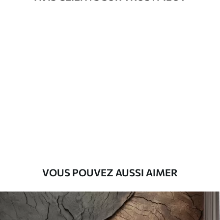
d'application
Matériaux disponibles
Standard
45
.00
27
.00
€
/m²
Premium
56
.67
34
.00
€
/m²
Vinyle Premium
65
.00
39
.00
€
/m²
VOUS POUVEZ AUSSI AIMER
Peel and Stick
81
.67
49
.00
€
/m²