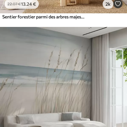
13
.24
€
2k
22
.07
€
Sentier forestier parmi des arbres majestueux, style aquarelle