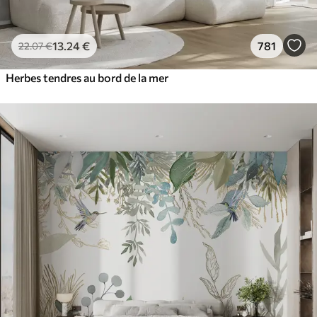
13
.24
€
781
22
.07
€
Herbes tendres au bord de la mer