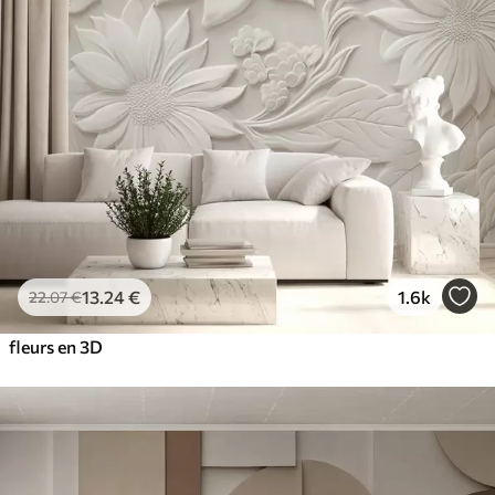
13
.24
€
1.6k
22
.07
€
fleurs en 3D