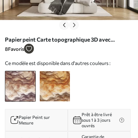
Papier peint Carte topographique 3D avec
contours en relief dans des tons rose clair N°
8
Favoris
w01337
Ce modèle est disponible dans d'autres couleurs :
Prêt à être livré
Papier Peint sur
sous 1 à 3 jours
Mesure
ouvrés
Garantie de