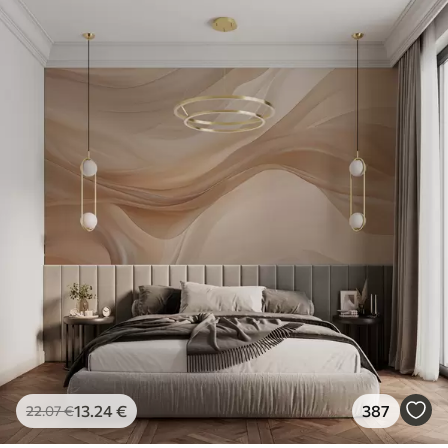
13
.24
€
387
22
.07
€