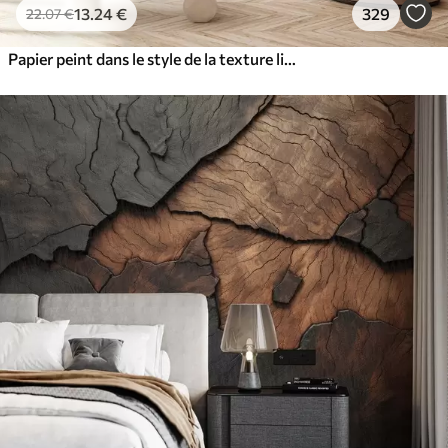
13
.24
€
329
22
.07
€
Papier peint dans le style de la texture liquide