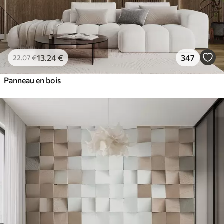
13
.24
€
347
22
.07
€
Panneau en bois