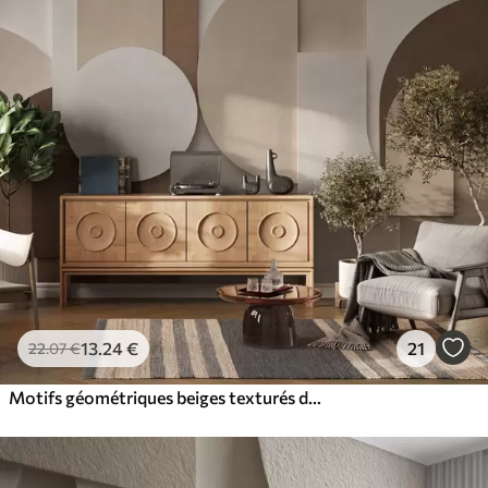
13
.24
€
21
22
.07
€
Motifs géométriques beiges texturés dans une composition 3D en superposition, décoration murale minimaliste et moderne