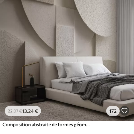
13
.24
€
172
22
.07
€
Composition abstraite de formes géométriques beiges