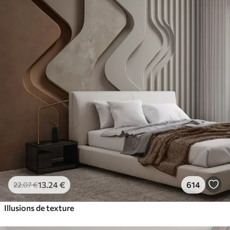
13
.24
€
614
22
.07
€
Illusions de texture