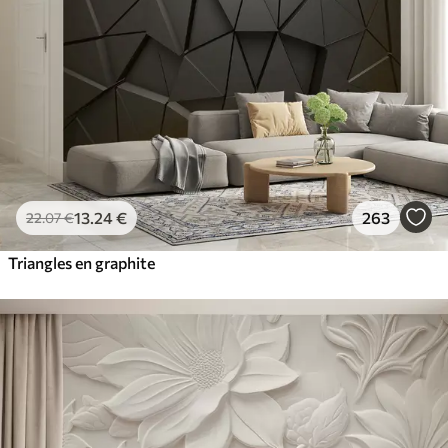
13
.24
€
263
22
.07
€
Triangles en graphite