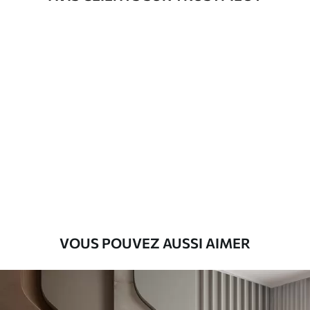
d'application
Matériaux disponibles
Standard
45
.00
27
.00
€
/m²
Premium
56
.67
34
.00
€
/m²
Vinyle Premium
65
.00
39
.00
€
/m²
VOUS POUVEZ AUSSI AIMER
Peel and Stick
81
.67
49
.00
€
/m²