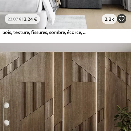
13
.24
€
2.8k
22
.07
€
bois, texture, fissures, sombre, écorce, surface