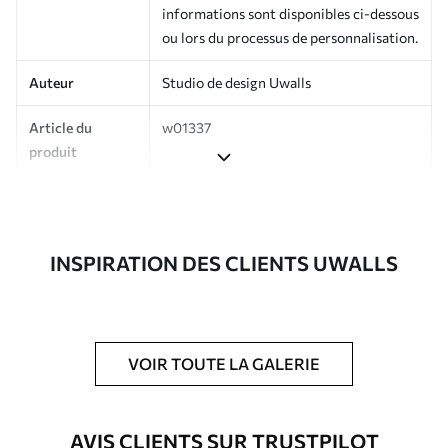
informations sont disponibles ci-dessous
ou lors du processus de personnalisation.
Auteur
Studio de design Uwalls
Article du
w01337
produit
Production
Imprimé sur commande et livré en
rouleaux jusqu’à 50 cm de large.
INSPIRATION DES CLIENTS UWALLS
Options
Vernis protecteur et/ou colle pour
supplémentaires
papier peint disponibles.
Entretien
Nettoyage doux avec une éponge. Les
papiers peints avec Vernis protecteur
VOIR TOUTE LA GALERIE
être nettoyés à l’eau.
Méthode
Application transparente
AVIS CLIENTS SUR TRUSTPILOT