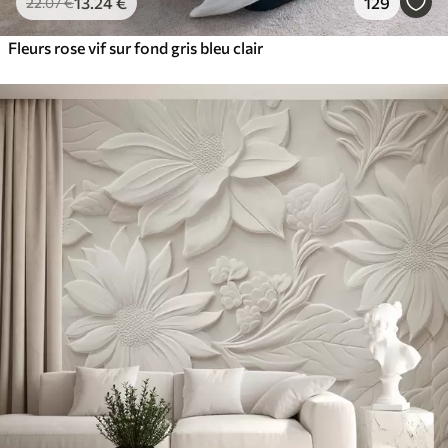
13
.24
€
129
22
.07
€
Fleurs rose vif sur fond gris bleu clair