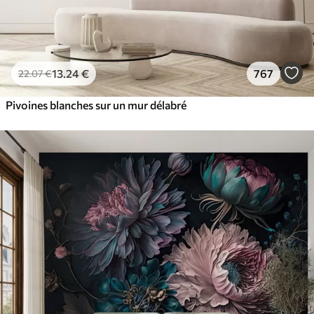
13
.24
€
767
22
.07
€
Pivoines blanches sur un mur délabré