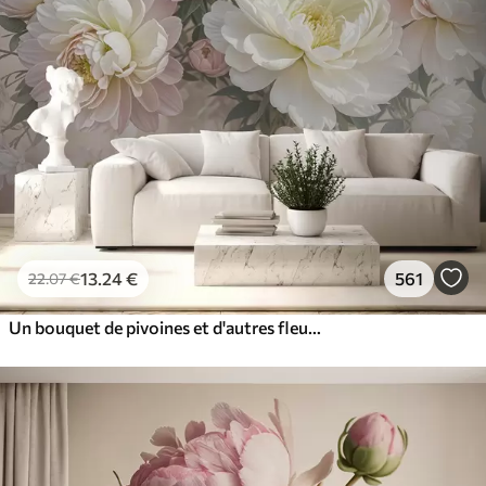
13
.24
€
561
22
.07
€
Un bouquet de pivoines et d'autres fleurs luxuriantes aux couleurs pastel sur un fond doux et flou