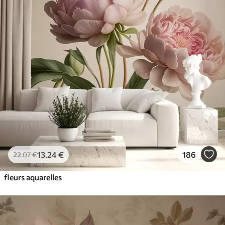
13
.24
€
186
22
.07
€
fleurs aquarelles