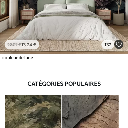
13
.24
€
132
22
.07
€
couleur de lune
CATÉGORIES POPULAIRES