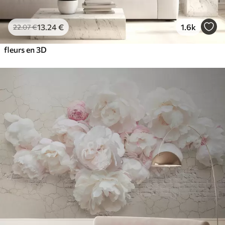
13
.24
€
1.6k
22
.07
€
fleurs en 3D