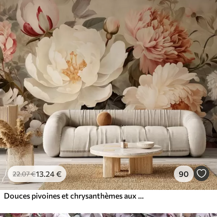
13
.24
€
90
22
.07
€
Douces pivoines et chrysanthèmes aux teintes pastel