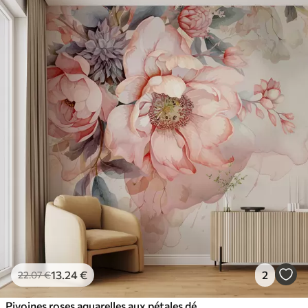
13
.24
€
2
22
.07
€
Pivoines roses aquarelles aux pétales délicats, entourées d'une verdure pastel luxuriante et d'autres fleurs