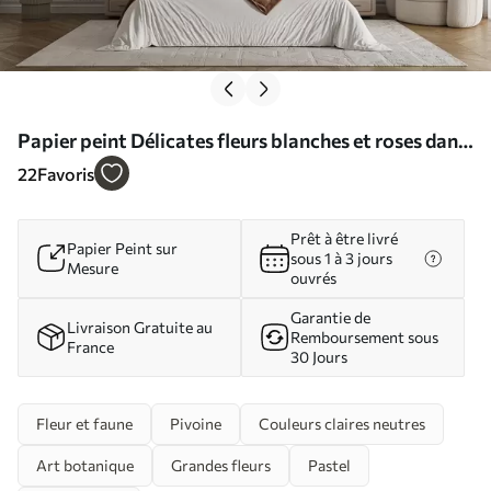
Papier peint Délicates fleurs blanches et roses dans
un style vintage N° w01734
22
Favoris
Prêt à être livré
Papier Peint sur
sous 1 à 3 jours
Mesure
ouvrés
Garantie de
Livraison Gratuite au
Remboursement sous
France
30 Jours
Fleur et faune
Pivoine
Couleurs claires neutres
Art botanique
Grandes fleurs
Pastel