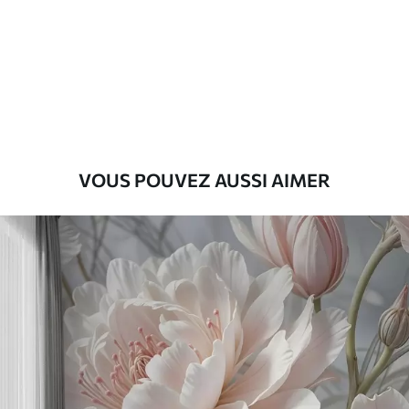
Premium
56
.67
34
.00
€
/m²
Vinyle Premium
65
.00
39
.00
€
/m²
VOUS POUVEZ AUSSI AIMER
Peel and Stick
81
.67
49
.00
€
/m²