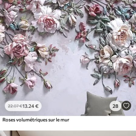
13
.24
€
28
22
.07
€
Roses volumétriques sur le mur