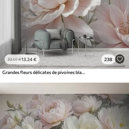
13
.24
€
238
22
.07
€
Grandes fleurs délicates de pivoines blanches et roses aux pétales doux et duveteux sur un fond gris flou