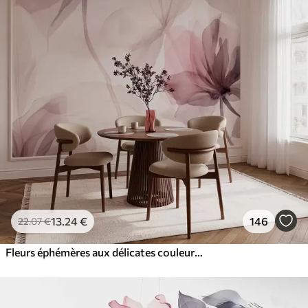
13
.24
€
146
22
.07
€
Fleurs éphémères aux délicates couleurs pastel