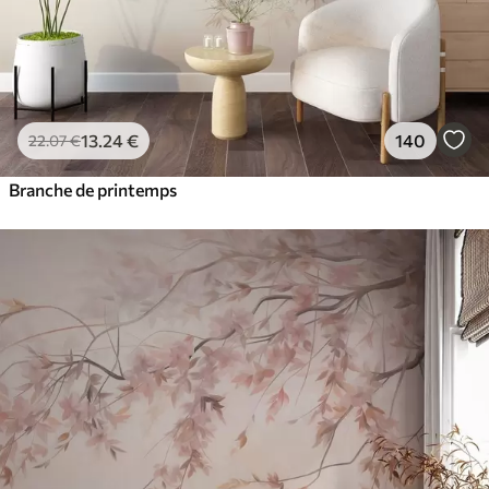
13
.24
€
140
22
.07
€
Branche de printemps