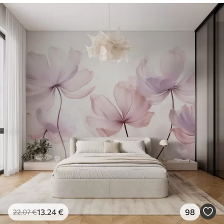
13
.24
€
98
22
.07
€