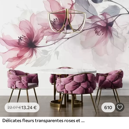
13
.24
€
610
22
.07
€
Délicates fleurs transparentes roses et grises aux pétales doux et flous sur fond blanc