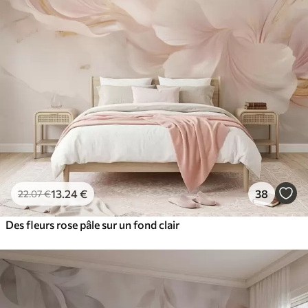
13
.24
€
38
22
.07
€
Des fleurs rose pâle sur un fond clair