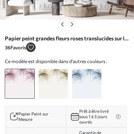
Papier peint grandes fleurs roses translucides sur le
dessus N° w02093
36
Favoris
Ce modèle est disponible dans d'autres couleurs :
Prêt à être livré
Papier Peint sur
sous 1 à 3 jours
Mesure
ouvrés
Garantie de