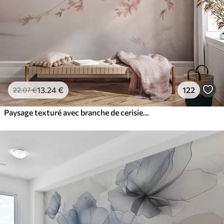
13
.24
€
122
22
.07
€
Paysage texturé avec branche de cerisier en fleurs, feuilles roses, arrière-plan doux et brumeux