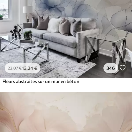
13
.24
€
346
22
.07
€
Fleurs abstraites sur un mur en béton