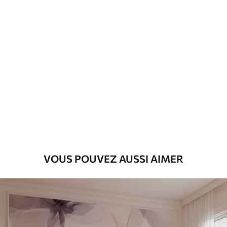
Matériaux disponibles
Standard
45
.00
27
.00
€
/m²
Premium
56
.67
34
.00
€
/m²
Vinyle Premium
65
.00
39
.00
€
/m²
VOUS POUVEZ AUSSI AIMER
Peel and Stick
81
.67
49
.00
€
/m²