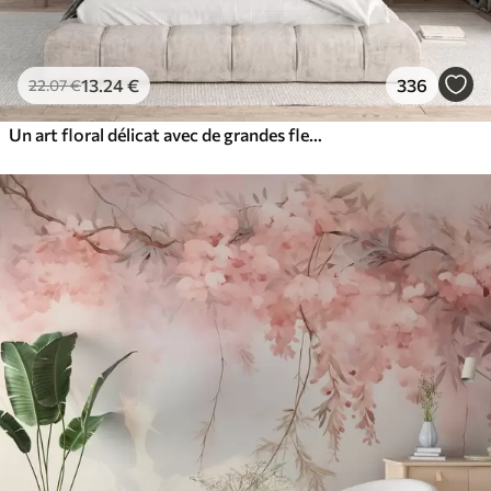
13
.24
€
336
22
.07
€
Un art floral délicat avec de grandes fleurs aux couleurs pastel et aux pétales translucides, des tiges douces et un arrière-plan doux et diffus