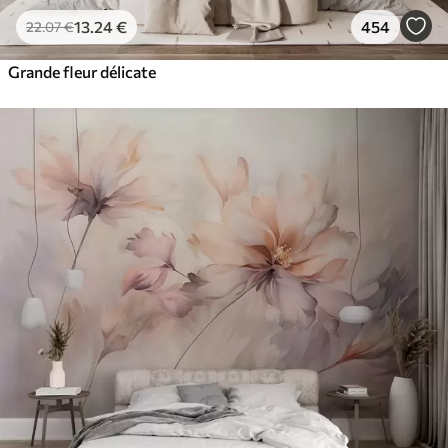
13
.24
€
454
22
.07
€
Grande fleur délicate