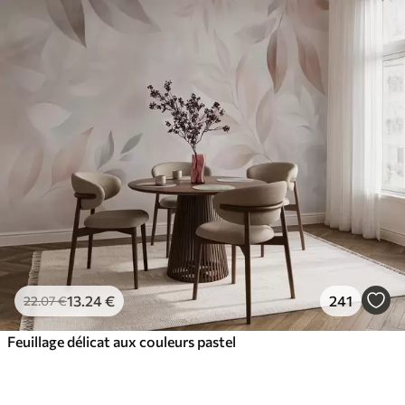
13
.24
€
241
22
.07
€
Feuillage délicat aux couleurs pastel