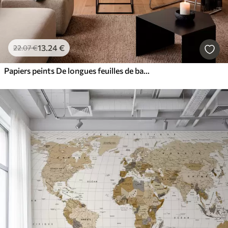
13
.24
€
22
.07
€
Papiers peints De longues feuilles de bananier