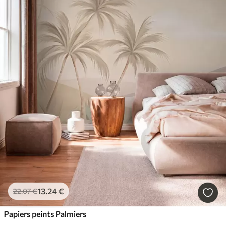
13
.24
€
22
.07
€
Papiers peints Palmiers