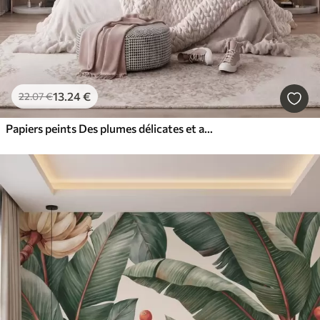
13
.24
€
22
.07
€
Papiers peints Des plumes délicates et aériennes, nimbées d'une brume rose-pêche aux reflets chatoyants