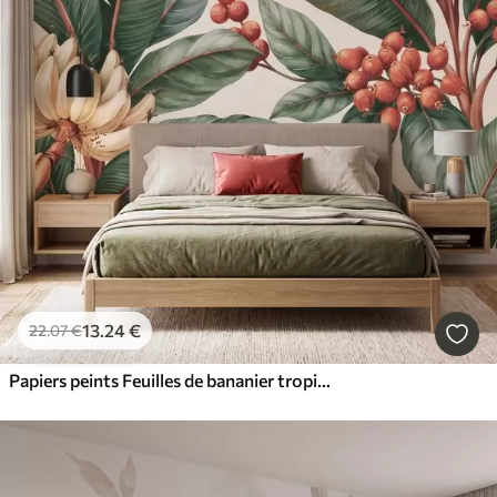
13
.24
€
22
.07
€
Papiers peints Feuilles de bananier tropicales ornées de grappes de baies de café rouges, style aquarelle