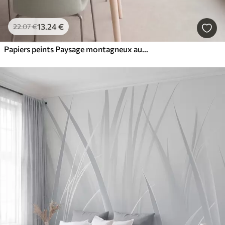
13
.24
€
22
.07
€
Papiers peints Paysage montagneux aux reliefs variés