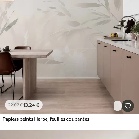
13
.24
€
22
.07
€
1
Papiers peints Herbe, feuilles coupantes