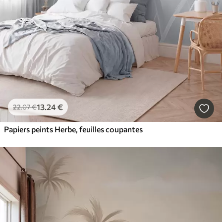
13
.24
€
22
.07
€
Papiers peints Herbe, feuilles coupantes