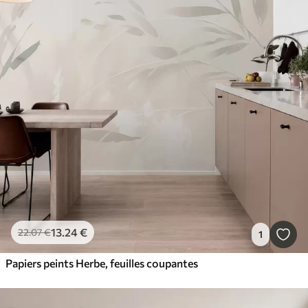
13
.24
€
22
.07
€
1
Papiers peints Herbe, feuilles coupantes