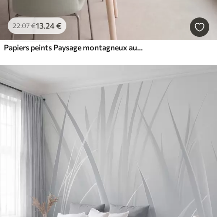
13
.24
€
22
.07
€
Papiers peints Paysage montagneux aux reliefs variés