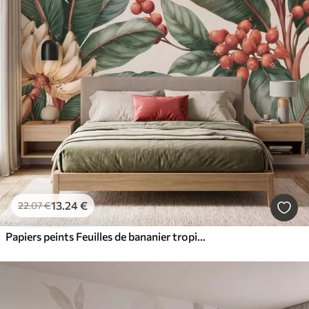
13
.24
€
22
.07
€
Papiers peints Feuilles de bananier tropicales ornées de grappes de baies de café rouges, style aquarelle