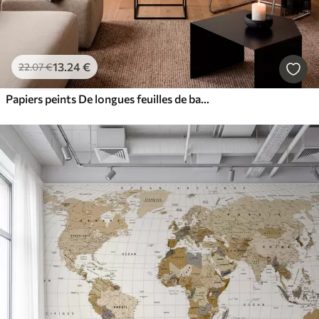
13
.24
€
22
.07
€
Papiers peints De longues feuilles de bananier