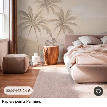
13
.24
€
22
.07
€
Papiers peints Palmiers