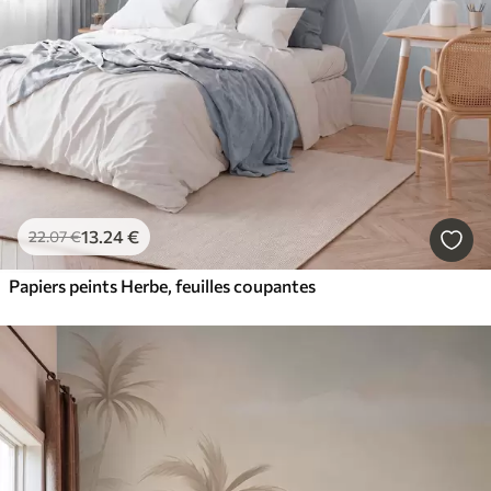
13
.24
€
22
.07
€
Papiers peints Herbe, feuilles coupantes