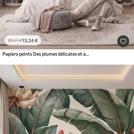
13
.24
€
22
.07
€
Papiers peints Des plumes délicates et aériennes, nimbées d'une brume rose-pêche aux reflets chatoyants