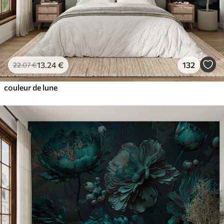
13
.24
€
132
22
.07
€
couleur de lune