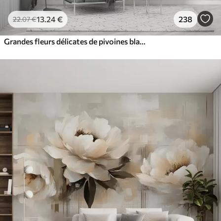
13
.24
€
238
22
.07
€
Grandes fleurs délicates de pivoines blanches et roses aux pétales doux et duveteux sur un fond gris flou