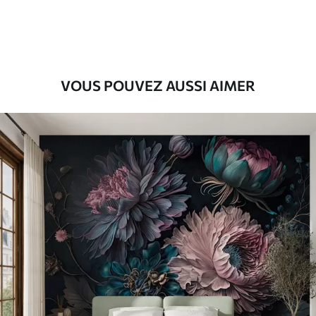
56
.67
34
.00
€
/m²
Vinyle Premium
65
.00
39
.00
€
/m²
VOUS POUVEZ AUSSI AIMER
Peel and Stick
81
.67
49
.00
€
/m²