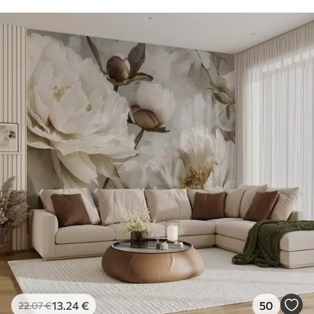
13
.24
€
50
22
.07
€