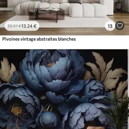
13
.24
€
13
22
.07
€
Pivoines vintage abstraites blanches