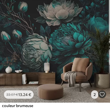
13
.24
€
2
22
.07
€
couleur brumeuse