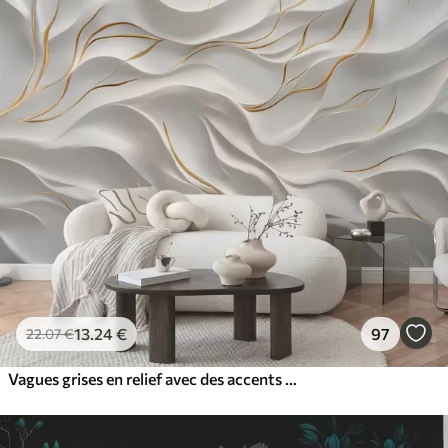
13
.24
€
97
22
.07
€
Vagues grises en relief avec des accents jaunes