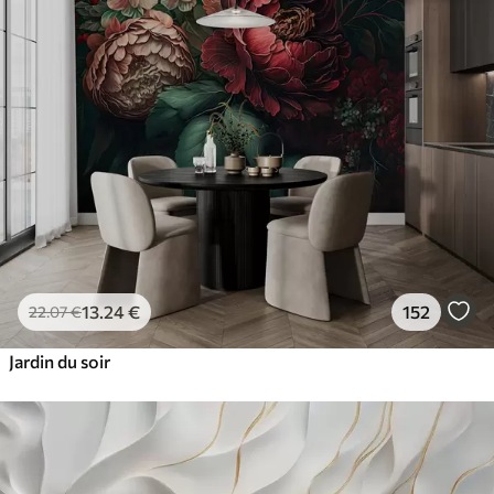
13
.24
€
152
22
.07
€
Jardin du soir