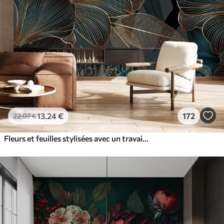
13
.24
€
172
22
.07
€
Fleurs et feuilles stylisées avec un travail de ligne complexe dans les tons sarcelle et jaune sur fond sombre