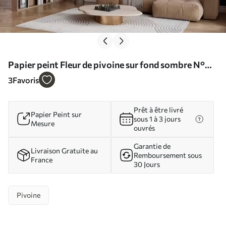
Papier peint Fleur de pivoine sur fond sombre N°
w03651
3
Favoris
Prêt à être livré
Papier Peint sur
sous 1 à 3 jours
Mesure
ouvrés
Garantie de
Livraison Gratuite au
Remboursement sous
France
30 Jours
Pivoine