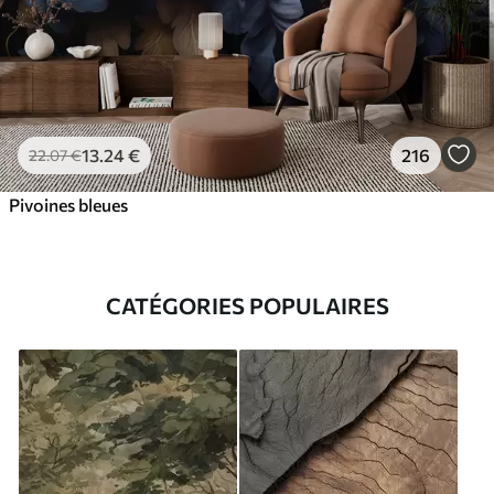
13
.24
€
216
22
.07
€
Pivoines bleues
CATÉGORIES POPULAIRES