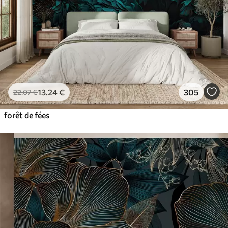
13
.24
€
305
22
.07
€
forêt de fées