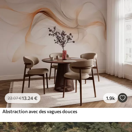
13
.24
€
1.9k
22
.07
€
Abstraction avec des vagues douces