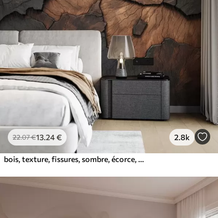
13
.24
€
2.8k
22
.07
€
bois, texture, fissures, sombre, écorce, surface