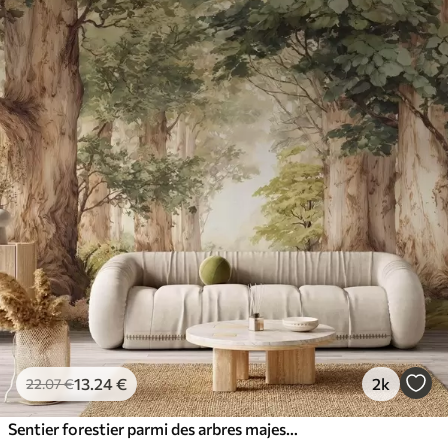
13
.24
€
2k
22
.07
€
Sentier forestier parmi des arbres majestueux, style aquarelle