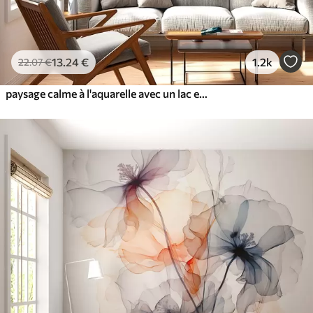
13
.24
€
1.2k
22
.07
€
paysage calme à l'aquarelle avec un lac et un arbre en fleurs