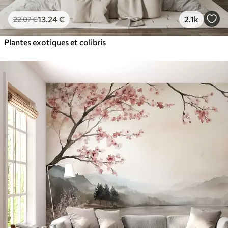
13
.24
€
2.1k
22
.07
€
Plantes exotiques et colibris