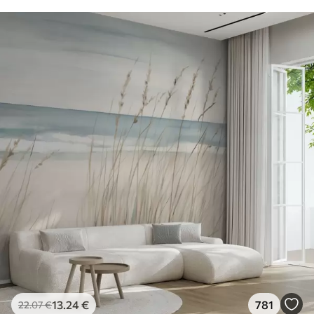
13
.24
€
781
22
.07
€