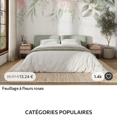
13
.24
€
1.4k
22
.07
€
Feuillage à fleurs roses
CATÉGORIES POPULAIRES