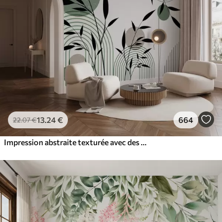
13
.24
€
664
22
.07
€
Impression abstraite texturée avec des formes géométriques, des cercles et des arcs et des plantes noires et vertes sur un fond blanc