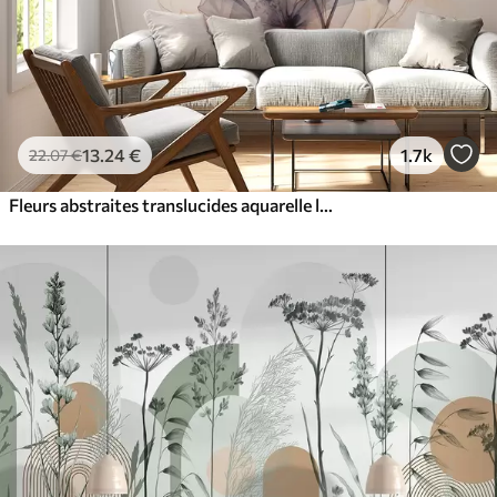
13
.24
€
1.7k
22
.07
€
Fleurs abstraites translucides aquarelle liquide