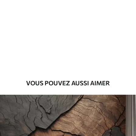
Standard
45
.00
27
.00
€
/m²
Premium
56
.67
34
.00
€
/m²
Vinyle Premium
65
.00
39
.00
€
/m²
VOUS POUVEZ AUSSI AIMER
Peel and Stick
81
.67
49
.00
€
/m²