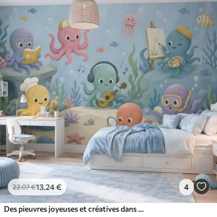
13
.24
€
4
22
.07
€
Des pieuvres joyeuses et créatives dans le monde sous-marin