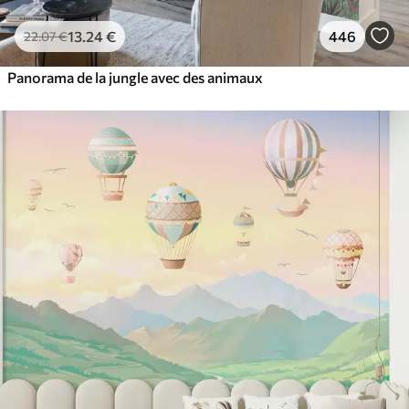
13
.24
€
446
22
.07
€
Panorama de la jungle avec des animaux