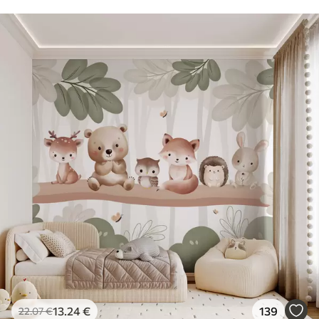
13
.24
€
139
22
.07
€