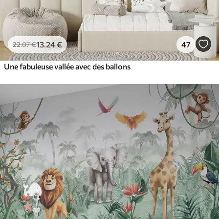
13
.24
€
47
22
.07
€
Une fabuleuse vallée avec des ballons