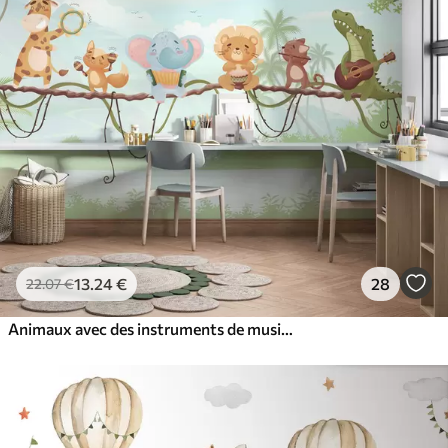
13
.24
€
28
22
.07
€
Animaux avec des instruments de musique dans un paysage tropical