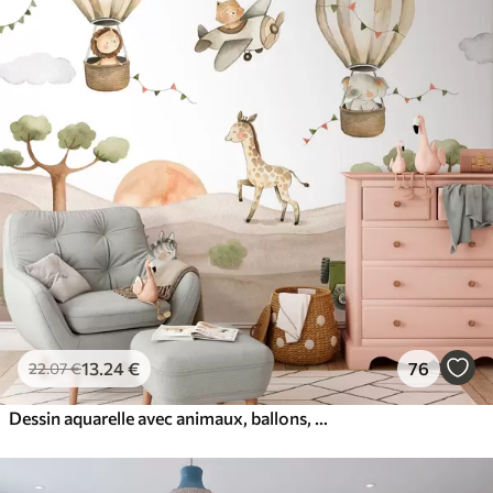
13
.24
€
76
22
.07
€
Dessin aquarelle avec animaux, ballons, avion et voiture