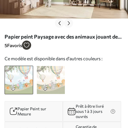
Papier peint Paysage avec des animaux jouant des
instruments de musique N° w04200
5
Favoris
Ce modèle est disponible dans d'autres couleurs :
Prêt à être livré
Papier Peint sur
sous 1 à 3 jours
Mesure
ouvrés
Garantie de