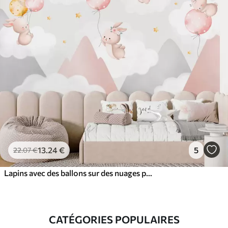
13
.24
€
5
22
.07
€
Lapins avec des ballons sur des nuages parmi des pics montagneux
CATÉGORIES POPULAIRES