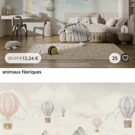
13
.24
€
25
22
.07
€
animaux féeriques