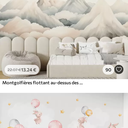
13
.24
€
90
22
.07
€
Montgolfières flottant au-dessus des montagnes dans des tons neutres, doux et pastel