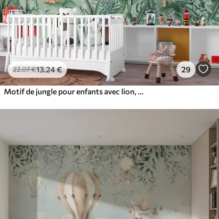
13
.24
€
29
22
.07
€
Motif de jungle pour enfants avec lion, girafe, éléphant et perroquets