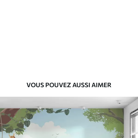
Standard
45
.00
27
.00
€
/m²
Premium
56
.67
34
.00
€
/m²
Vinyle Premium
65
.00
39
.00
€
/m²
VOUS POUVEZ AUSSI AIMER
Peel and Stick
81
.67
49
.00
€
/m²