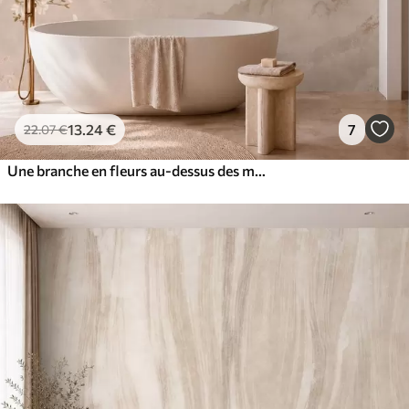
13
.24
€
7
22
.07
€
Une branche en fleurs au-dessus des montagnes brumeuses et du soleil