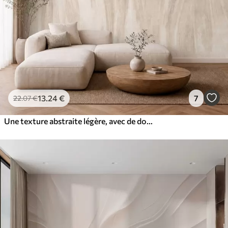
13
.24
€
7
22
.07
€
Une texture abstraite légère, avec de douces transitions verticales dans des tons crème