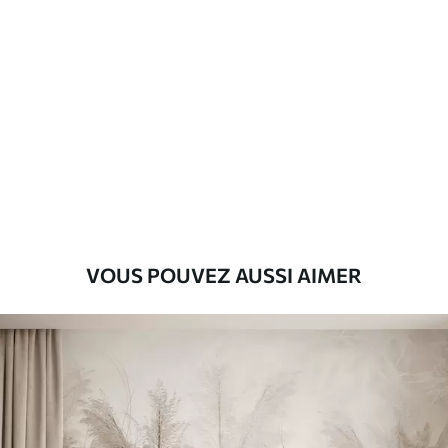
Standard
45
.00
27
.00
€
/m²
Premium
56
.67
34
.00
€
/m²
Vinyle Premium
65
.00
39
.00
€
/m²
VOUS POUVEZ AUSSI AIMER
Peel and Stick
81
.67
49
.00
€
/m²