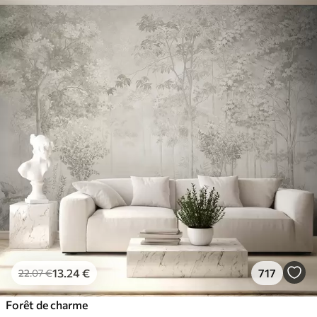
13
.24
€
717
22
.07
€
Forêt de charme