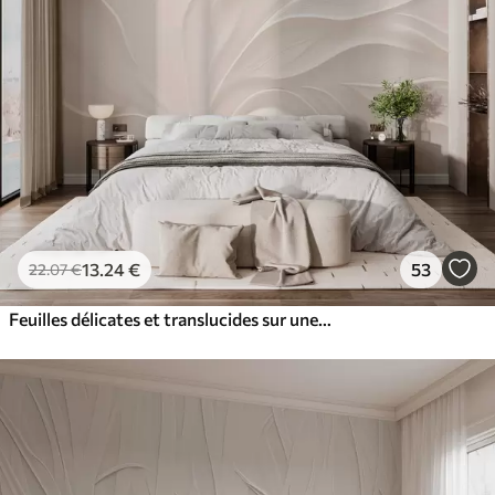
13
.24
€
53
22
.07
€
Feuilles délicates et translucides sur une branche