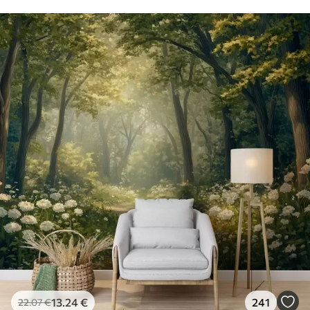
13
.24
€
241
22
.07
€