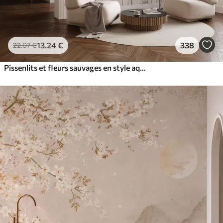
13
.24
€
338
22
.07
€
Pissenlits et fleurs sauvages en style aquarelle