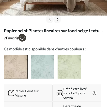
Papier peint Plantes linéaires sur fond beige texturé
N° w05128
7
Favoris
Ce modèle est disponible dans d'autres couleurs :
Prêt à être livré
Papier Peint sur
sous 1 à 3 jours
Mesure
ouvrés
Garantie de