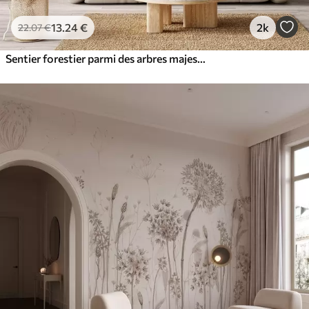
13
.24
€
2k
22
.07
€
Sentier forestier parmi des arbres majestueux, style aquarelle