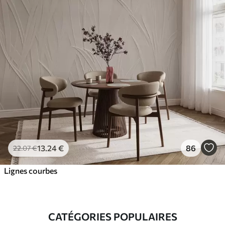
13
.24
€
86
22
.07
€
Lignes courbes
CATÉGORIES POPULAIRES