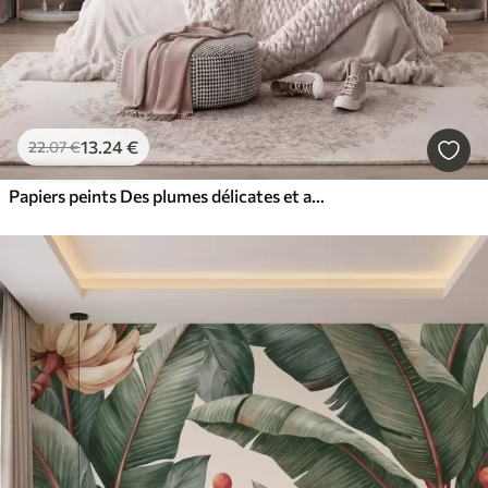
13
.24
€
22
.07
€
Papiers peints Des plumes délicates et aériennes, nimbées d'une brume rose-pêche aux reflets chatoyants