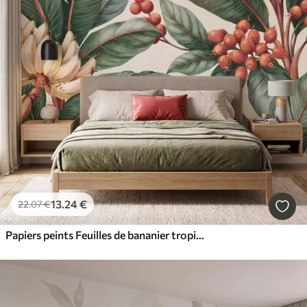
13
.24
€
22
.07
€
Papiers peints Feuilles de bananier tropicales ornées de grappes de baies de café rouges, style aquarelle