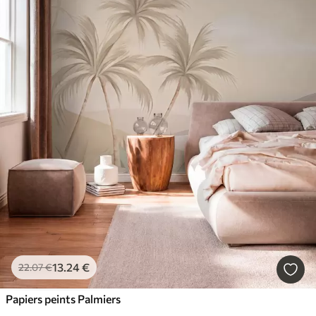
13
.24
€
22
.07
€
Papiers peints Palmiers