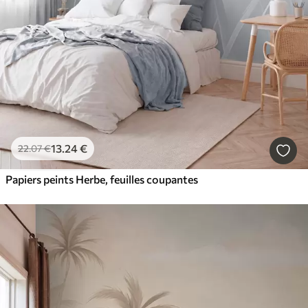
13
.24
€
22
.07
€
Papiers peints Herbe, feuilles coupantes