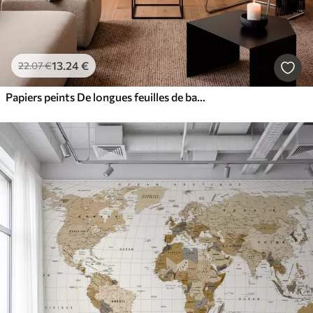
13
.24
€
22
.07
€
Papiers peints De longues feuilles de bananier