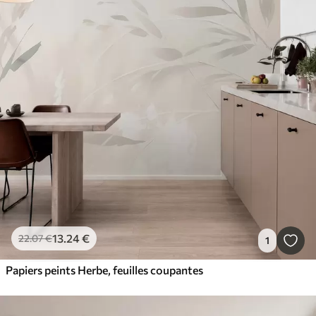
13
.24
€
22
.07
€
1
Papiers peints Herbe, feuilles coupantes