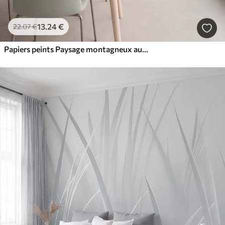
13
.24
€
22
.07
€
Papiers peints Paysage montagneux aux reliefs variés