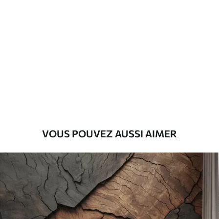
Matériaux disponibles
Standard
45
.00
27
.00
€
/m²
Premium
56
.67
34
.00
€
/m²
Vinyle Premium
VOUS POUVEZ AUSSI AIMER
65
.00
39
.00
€
/m²
Peel and Stick
81
.67
49
.00
€
/m²