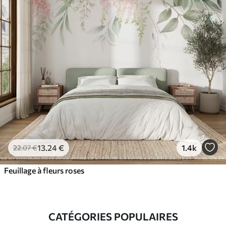
13
.24
€
1.4k
22
.07
€
Feuillage à fleurs roses
CATÉGORIES POPULAIRES