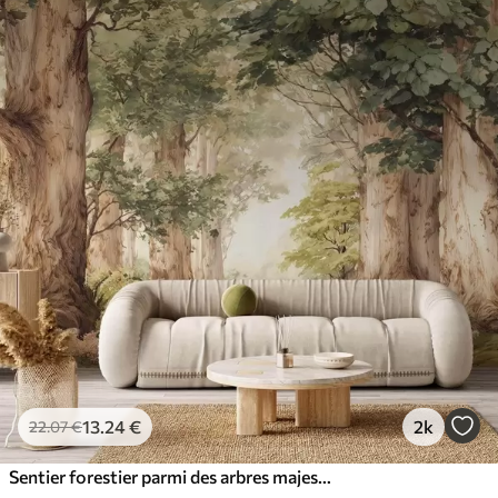
13
.24
€
2k
22
.07
€
Sentier forestier parmi des arbres majestueux, style aquarelle