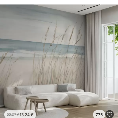
13
.24
€
775
22
.07
€