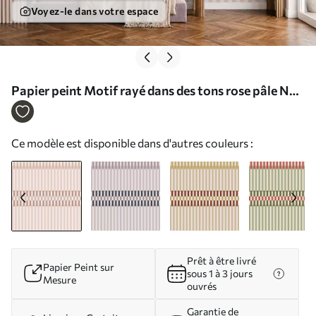
Voyez-le dans votre espace
Papier peint Motif rayé dans des tons rose pâle N°
w05150v1
Ce modèle est disponible dans d'autres couleurs :
Prêt à être livré
Papier Peint sur
sous 1 à 3 jours
Mesure
ouvrés
Garantie de