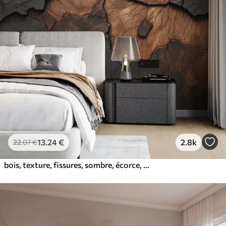
13
.24
€
2.8k
22
.07
€
bois, texture, fissures, sombre, écorce, surface