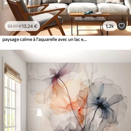
13
.24
€
1.2k
22
.07
€
paysage calme à l'aquarelle avec un lac et un arbre en fleurs