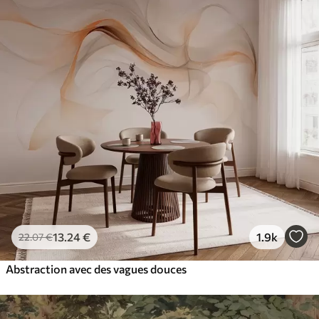
13
.24
€
1.9k
22
.07
€
Abstraction avec des vagues douces