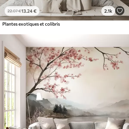
13
.24
€
2.1k
22
.07
€
Plantes exotiques et colibris