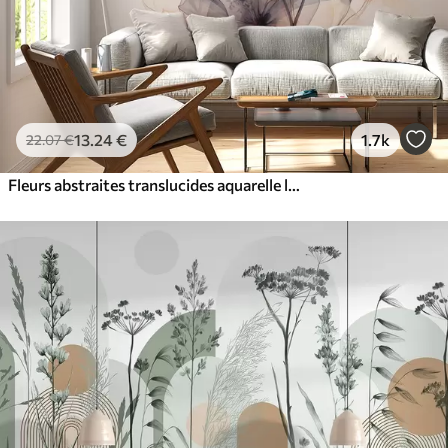
13
.24
€
1.7k
22
.07
€
Fleurs abstraites translucides aquarelle liquide