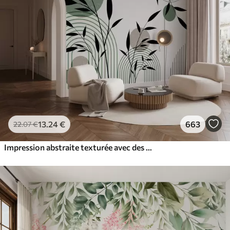
13
.24
€
663
22
.07
€
Impression abstraite texturée avec des formes géométriques, des cercles et des arcs et des plantes noires et vertes sur un fond blanc