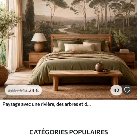
13
.24
€
42
22
.07
€
Paysage avec une rivière, des arbres et des collines au loin
CATÉGORIES POPULAIRES