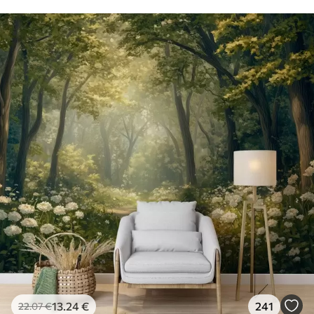
13
.24
€
241
22
.07
€