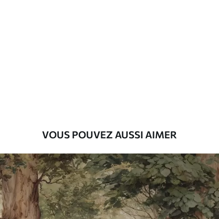
Standard
45
.00
27
.00
€
/m²
Premium
56
.67
34
.00
€
/m²
Vinyle Premium
65
.00
39
.00
€
/m²
VOUS POUVEZ AUSSI AIMER
Peel and Stick
81
.67
49
.00
€
/m²