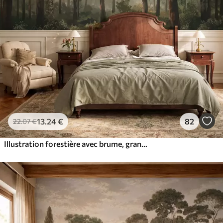
13
.24
€
82
22
.07
€
Illustration forestière avec brume, grands arbres et sentier