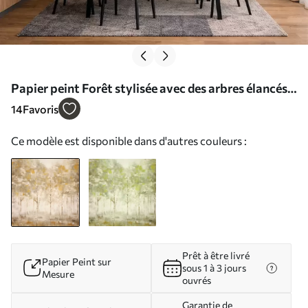
Papier peint Forêt stylisée avec des arbres élancés
dans des tons chauds N° w05221
14
Favoris
Ce modèle est disponible dans d'autres couleurs :
Prêt à être livré
Papier Peint sur
sous 1 à 3 jours
Mesure
ouvrés
Garantie de