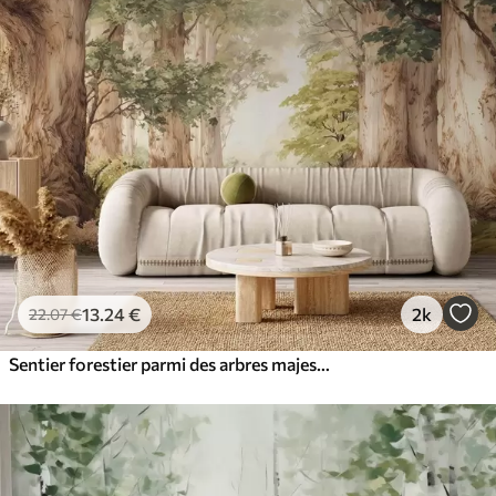
13
.24
€
2k
22
.07
€
Sentier forestier parmi des arbres majestueux, style aquarelle