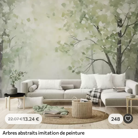
13
.24
€
248
22
.07
€
Arbres abstraits imitation de peinture