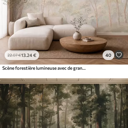
13
.24
€
40
22
.07
€
Scène forestière lumineuse avec de grands arbres