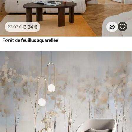
13
.24
€
29
22
.07
€
Forêt de feuillus aquarellée