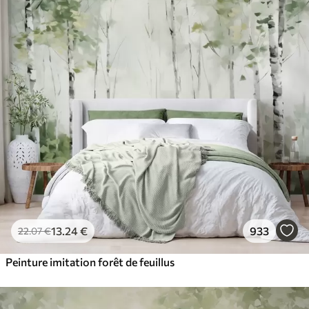
13
.24
€
933
22
.07
€
Peinture imitation forêt de feuillus