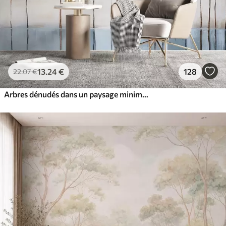
13
.24
€
128
22
.07
€
Arbres dénudés dans un paysage minimaliste d'hiver abstrait, flou et pastel, sur un fond doux et brumeux