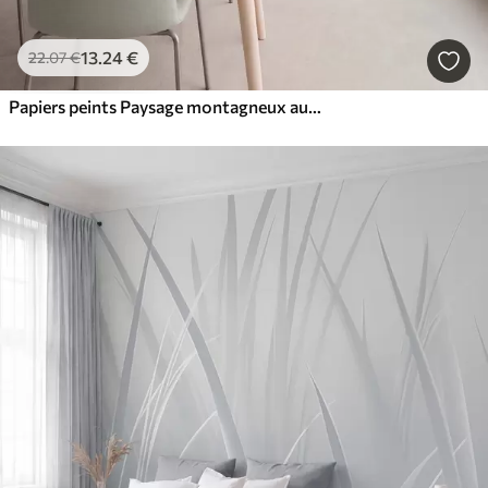
13
.24
€
22
.07
€
Papiers peints Paysage montagneux aux reliefs variés