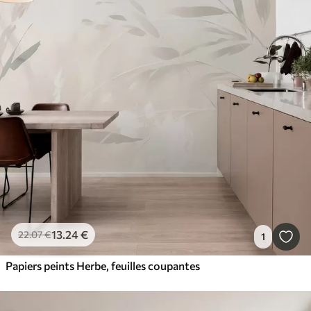
13
.24
€
22
.07
€
1
Papiers peints Herbe, feuilles coupantes