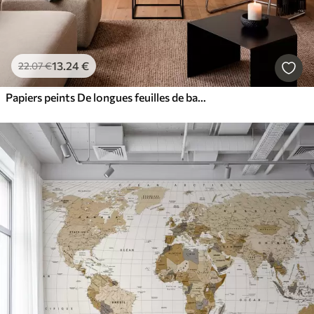
13
.24
€
22
.07
€
Papiers peints De longues feuilles de bananier