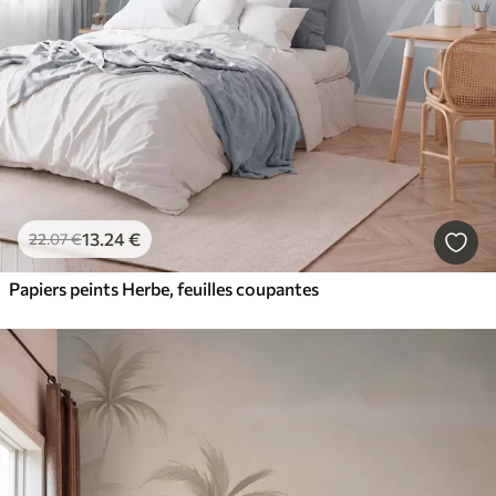
13
.24
€
22
.07
€
Papiers peints Herbe, feuilles coupantes