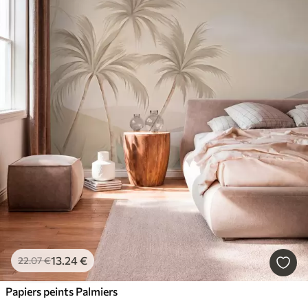
13
.24
€
22
.07
€
Papiers peints Palmiers