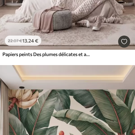
13
.24
€
22
.07
€
Papiers peints Des plumes délicates et aériennes, nimbées d'une brume rose-pêche aux reflets chatoyants