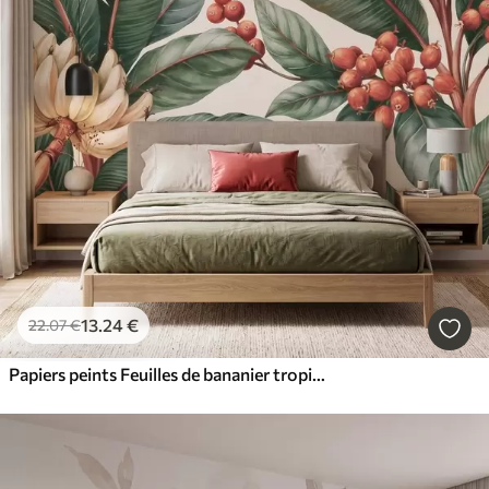
13
.24
€
22
.07
€
Papiers peints Feuilles de bananier tropicales ornées de grappes de baies de café rouges, style aquarelle