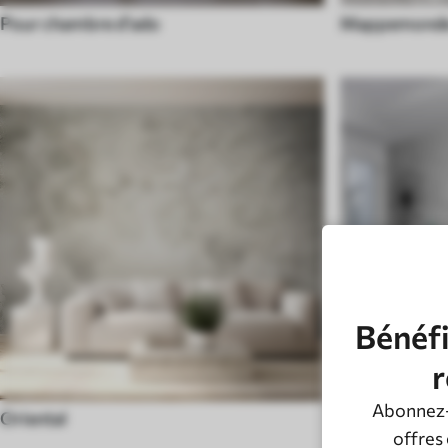
Pour chambre d'ado
Mappemond
Bénéfi
r
Abonnez-
Oriental
Noir et blanc
offres 