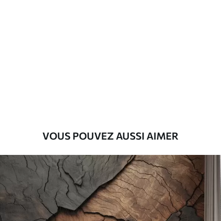
Standard
45
.00
27
.00
€
/m²
Premium
56
.67
34
.00
€
/m²
Vinyle Premium
65
.00
39
.00
€
/m²
VOUS POUVEZ AUSSI AIMER
Peel and Stick
81
.67
49
.00
€
/m²