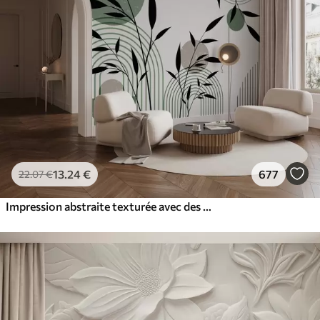
13
.24
€
677
22
.07
€
Impression abstraite texturée avec des formes géométriques, des cercles et des arcs et des plantes noires et vertes sur un fond blanc