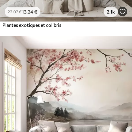
13
.24
€
2.1k
22
.07
€
Plantes exotiques et colibris