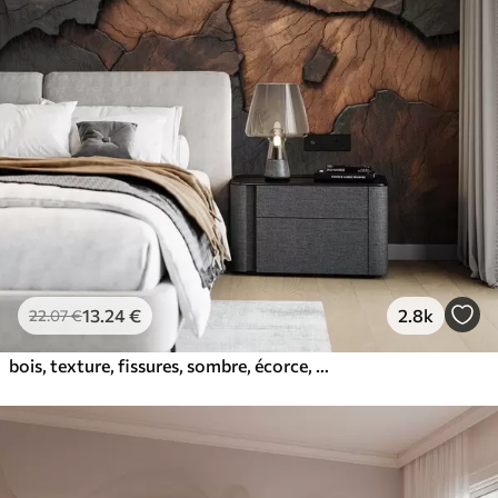
13
.24
€
2.8k
22
.07
€
bois, texture, fissures, sombre, écorce, surface