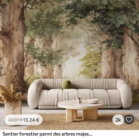
13
.24
€
2k
22
.07
€
Sentier forestier parmi des arbres majestueux, style aquarelle