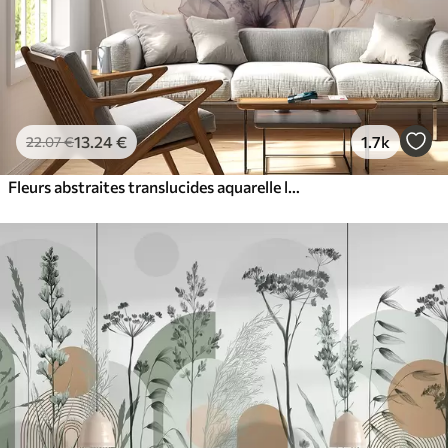
13
.24
€
1.7k
22
.07
€
Fleurs abstraites translucides aquarelle liquide