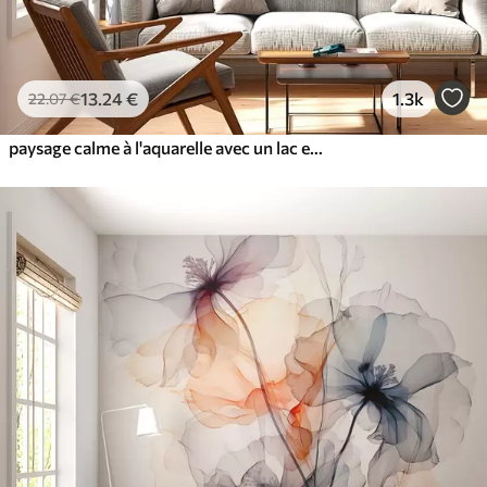
13
.24
€
1.3k
22
.07
€
paysage calme à l'aquarelle avec un lac et un arbre en fleurs