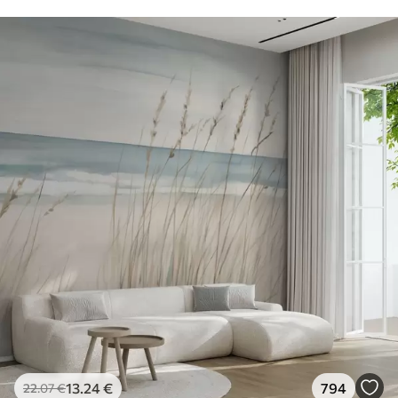
13
.24
€
794
22
.07
€