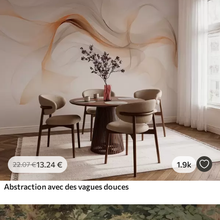
13
.24
€
1.9k
22
.07
€
Abstraction avec des vagues douces