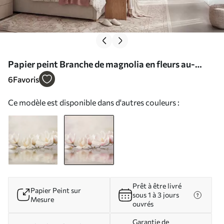
Papier peint Branche de magnolia en fleurs au-
dessus du reflet d'une eau calme N° w05353v1
6
Favoris
Ce modèle est disponible dans d'autres couleurs :
Prêt à être livré
Papier Peint sur
sous 1 à 3 jours
Mesure
ouvrés
Garantie de