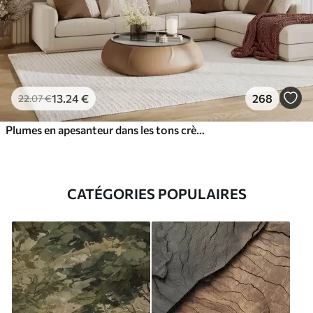
13
.24
€
268
22
.07
€
Plumes en apesanteur dans les tons crème vanille
CATÉGORIES POPULAIRES