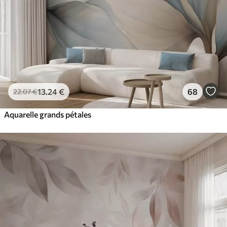
13
.24
€
68
22
.07
€
Aquarelle grands pétales