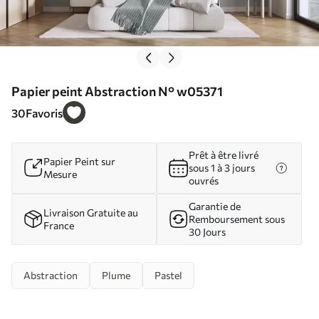
Papier peint Abstraction N° w05371
30
Favoris
Prêt à être livré
Papier Peint sur
sous 1 à 3 jours
Mesure
ouvrés
Garantie de
Livraison Gratuite au
Remboursement sous
France
30 Jours
Abstraction
Plume
Pastel