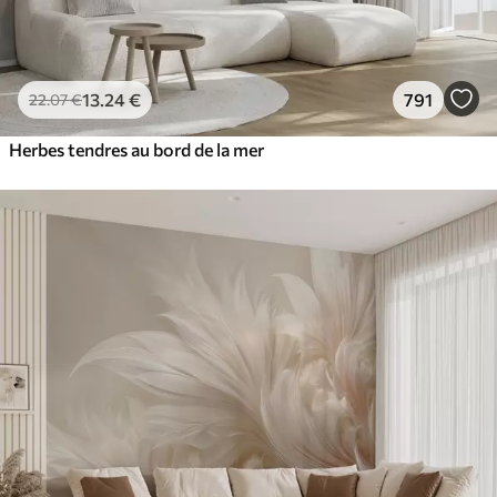
13
.24
€
791
22
.07
€
Herbes tendres au bord de la mer