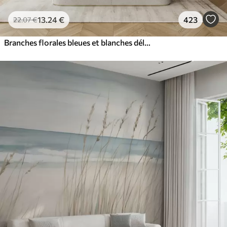
13
.24
€
423
22
.07
€
Branches florales bleues et blanches délicates avec fond aquarelle doux et flou