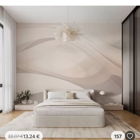
13
.24
€
157
22
.07
€