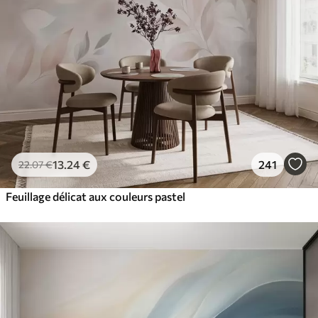
13
.24
€
241
22
.07
€
Feuillage délicat aux couleurs pastel