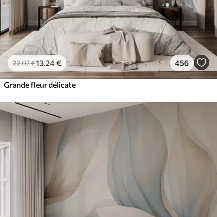
13
.24
€
456
22
.07
€
Grande fleur délicate