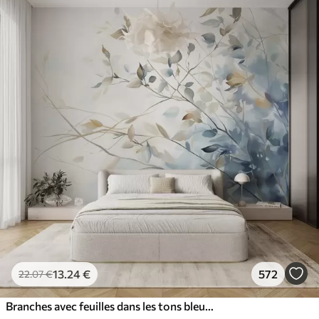
13
.24
€
572
22
.07
€
Branches avec feuilles dans les tons bleus et bruns, fond clair, doux et délicat, style aquarelle