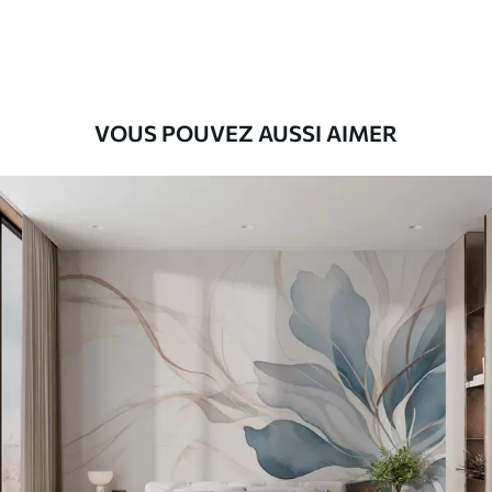
56
.67
34
.00
€
/m²
Vinyle Premium
65
.00
39
.00
€
/m²
VOUS POUVEZ AUSSI AIMER
Peel and Stick
81
.67
49
.00
€
/m²