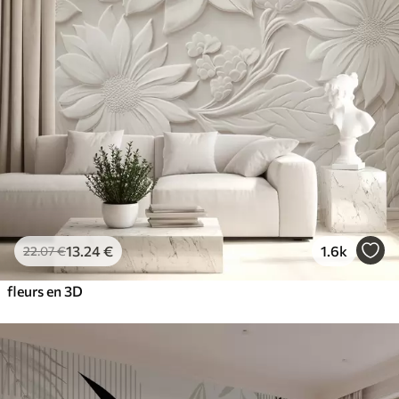
13
.24
€
1.6k
22
.07
€
fleurs en 3D