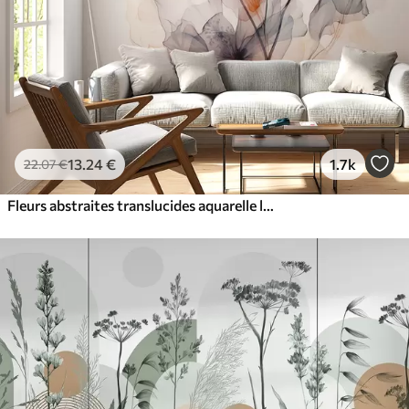
13
.24
€
1.7k
22
.07
€
Fleurs abstraites translucides aquarelle liquide