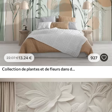
13
.24
€
927
22
.07
€
Collection de plantes et de fleurs dans des tons neutres sur un fond d'arche abstrait dans des teintes vertes et orangées