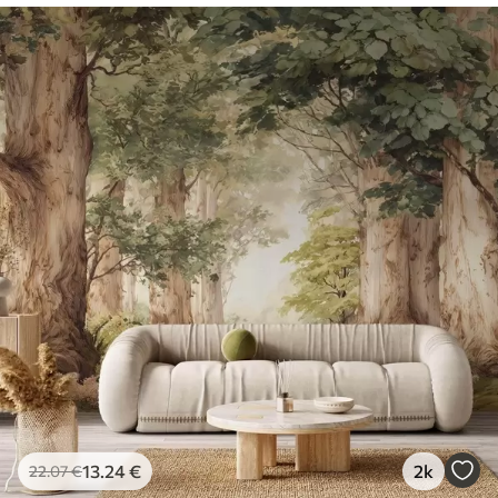
13
.24
€
2k
22
.07
€