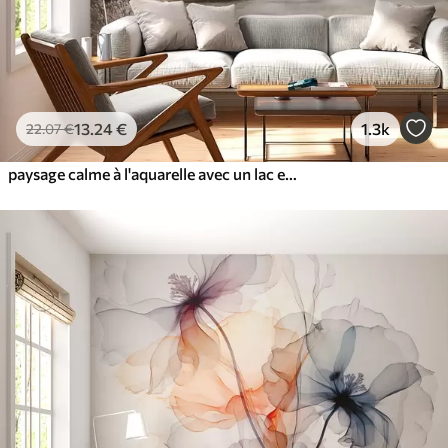
13
.24
€
1.3k
22
.07
€
paysage calme à l'aquarelle avec un lac et un arbre en fleurs