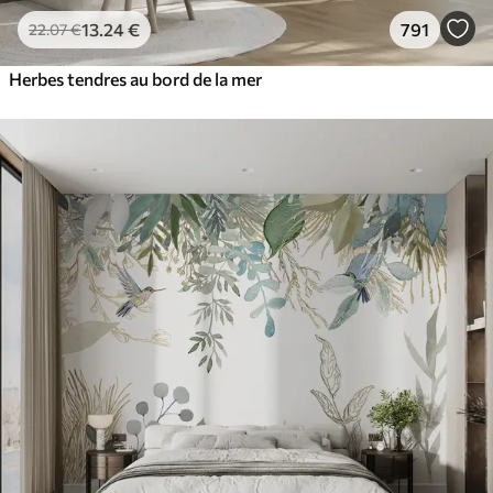
13
.24
€
791
22
.07
€
Herbes tendres au bord de la mer