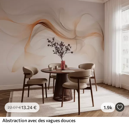
13
.24
€
1.9k
22
.07
€
Abstraction avec des vagues douces