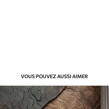
Matériaux disponibles
Standard
45
.00
27
.00
€
/m²
Premium
56
.67
34
.00
€
/m²
Vinyle Premium
65
.00
39
.00
€
/m²
VOUS POUVEZ AUSSI AIMER
Peel and Stick
81
.67
49
.00
€
/m²