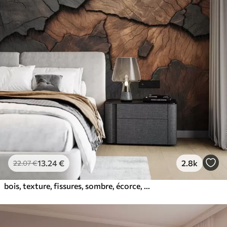
13
.24
€
2.8k
22
.07
€
bois, texture, fissures, sombre, écorce, surface