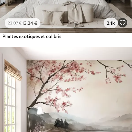
13
.24
€
2.1k
22
.07
€
Plantes exotiques et colibris