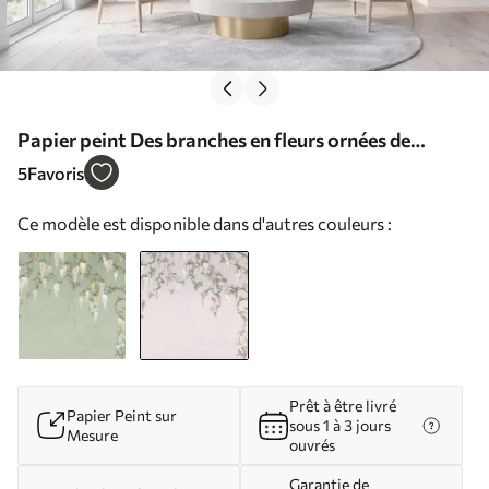
Papier peint Des branches en fleurs ornées de
boutons roses et d'oiseaux N° w05394v1
5
Favoris
Ce modèle est disponible dans d'autres couleurs :
Prêt à être livré
Papier Peint sur
sous 1 à 3 jours
Mesure
ouvrés
Garantie de