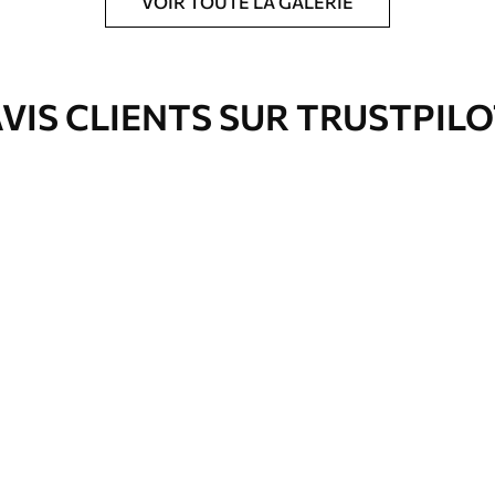
VOIR TOUTE LA GALERIE
ré en rouleaux jusqu’à 50 cm de large.
e pour papier peint disponibles.
VIS CLIENTS SUR TRUSTPIL
nge. Les papiers peints avec Vernis
’eau.
emium
67
34
.00
€
/m²
l and Stick
67
49
.00
€
/m²