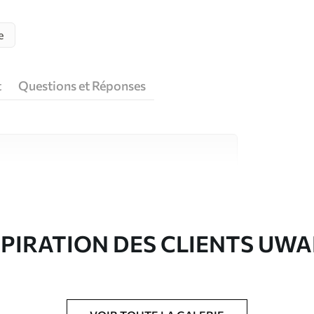
e
t
Questions et Réponses
riaux de haute qualité, chacun adapté à des
rents. De plus amples informations sont
rs du processus de personnalisation.
SPIRATION DES CLIENTS UWA