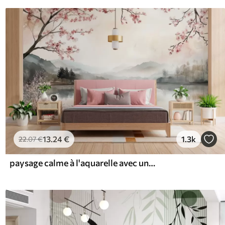
13
.24
€
1.3k
22
.07
€
paysage calme à l'aquarelle avec un lac et un arbre en fleurs