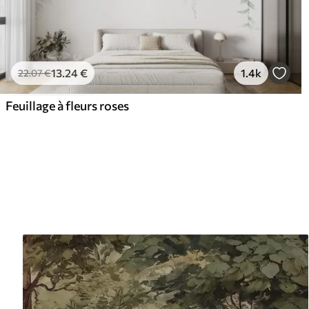
13
.24
€
1.4k
22
.07
€
Feuillage à fleurs roses