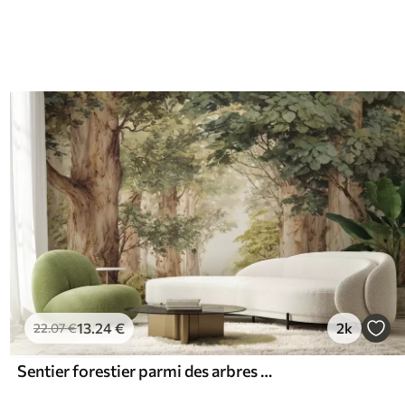
13
.24
€
2k
22
.07
€
Sentier forestier parmi des arbres majestueux, style aquarelle