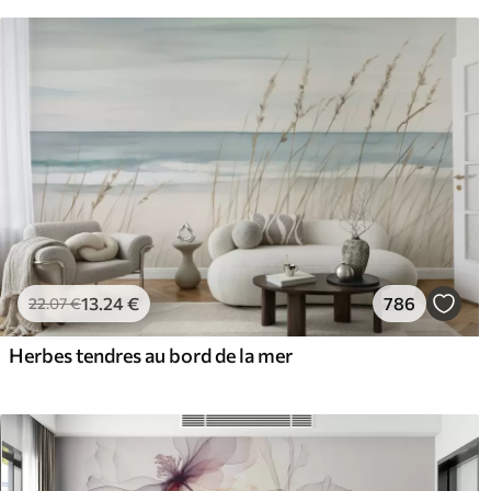
13
.24
€
786
22
.07
€
Herbes tendres au bord de la mer