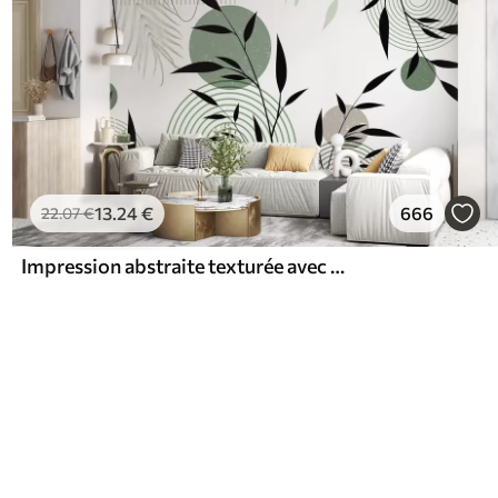
13
.24
€
666
22
.07
€
Impression abstraite texturée avec des formes géométriques, des cercles et des arcs et des plantes noires et vertes sur un fond blanc