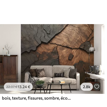
13
.24
€
2.8k
22
.07
€
bois, texture, fissures, sombre, écorce, surface