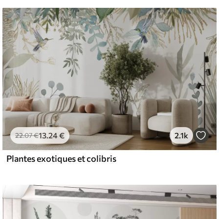
13
.24
€
2.1k
22
.07
€
Plantes exotiques et colibris