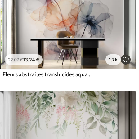
13
.24
€
1.7k
22
.07
€
Fleurs abstraites translucides aquarelle liquide