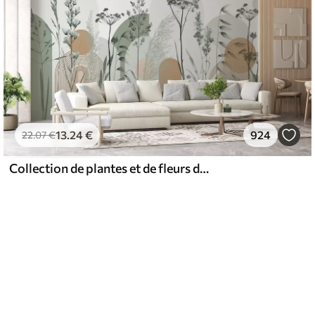
13
.24
€
924
22
.07
€
Collection de plantes et de fleurs dans des tons neutres sur un fond d'arche abstrait dans des teintes vertes et orangées