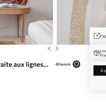
Pap
Liv
Fra
aite aux lignes
6
Favoris
à 
 N° w05428v1