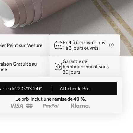
Prêt à être livré sous
ier Peint sur Mesure
1 à 3 jours ouvrés
Garantie de
raison Gratuite au
Remboursement sous
nce
30 Jours
partir de
22
.07
13
.24
€
Afficher le Prix
Le prix inclut une
remise de 40 %
.