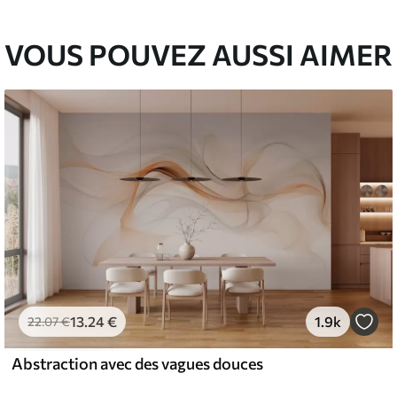
VOUS POUVEZ AUSSI AIMER
13
.24
€
1.9k
22
.07
€
Abstraction avec des vagues douces