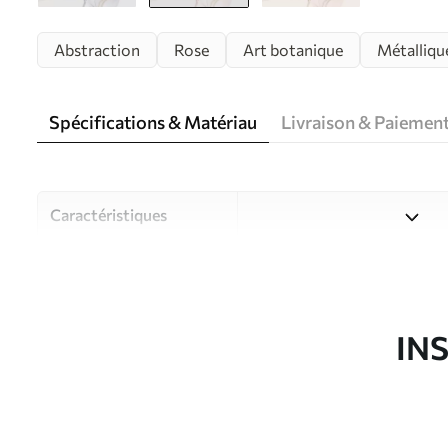
Abstraction
Rose
Art botanique
Métalliqu
Spécifications & Matériau
Livraison & Paiemen
Caractéristiques
Matériau
Choisissez parmi trois maté
pièces et des budgets diffé
disponibles ci-dessous ou lo
IN
Auteur
Studio de design Uwalls
Article du produit
w05428v1