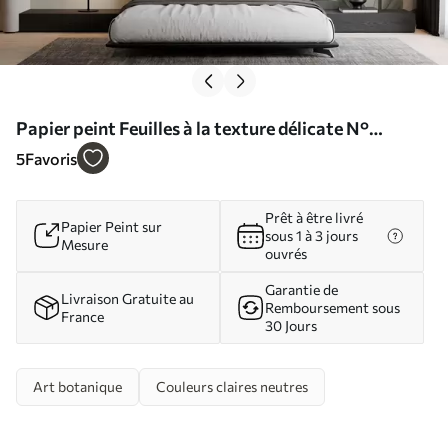
Papier peint Feuilles à la texture délicate N°
w05453
5
Favoris
Prêt à être livré
Papier Peint sur
sous 1 à 3 jours
Mesure
ouvrés
Garantie de
Livraison Gratuite au
Remboursement sous
France
30 Jours
Art botanique
Couleurs claires neutres