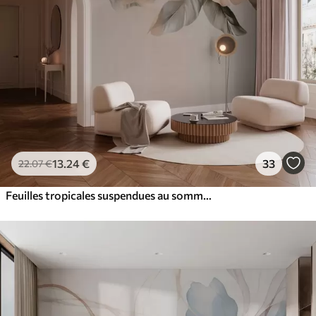
13
.24
€
33
22
.07
€
Feuilles tropicales suspendues au sommet, sur un fond texturé