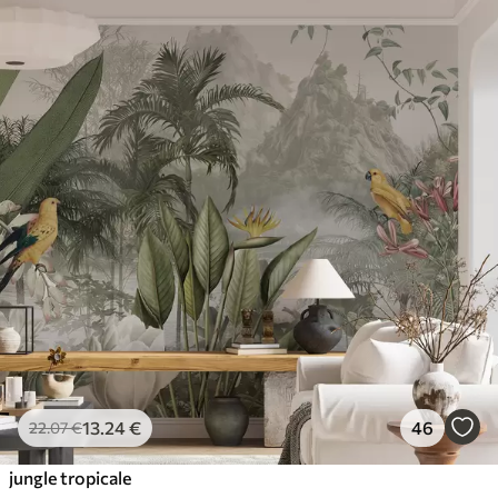
13
.24
€
46
22
.07
€
jungle tropicale