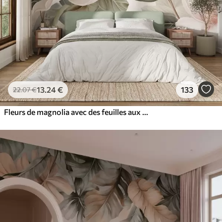
13
.24
€
133
22
.07
€
Fleurs de magnolia avec des feuilles aux couleurs pastel, blanches, roses et vertes, douces, délicates, style aquarelle