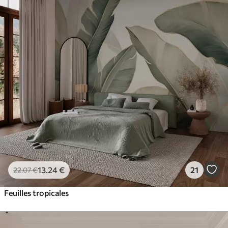
13
.24
€
21
22
.07
€
Feuilles tropicales