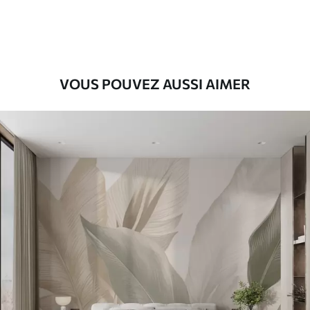
56
.67
34
.00
€
/m²
Vinyle Premium
65
.00
39
.00
€
/m²
VOUS POUVEZ AUSSI AIMER
Peel and Stick
81
.67
49
.00
€
/m²