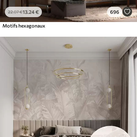
13
.24
€
696
22
.07
€
Motifs hexagonaux