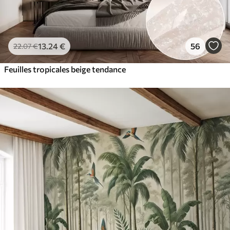
13
.24
€
56
22
.07
€
Feuilles tropicales beige tendance