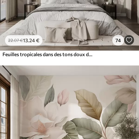
13
.24
€
74
22
.07
€
Feuilles tropicales dans des tons doux de beige et de vert, avec un effet d'aquarelle et des transitions de couleurs douces