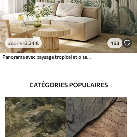
13
.24
€
483
22
.07
€
Panorama avec paysage tropical et oiseaux
CATÉGORIES POPULAIRES