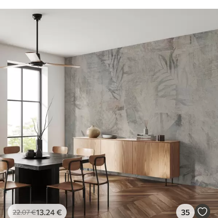
13
.24
€
35
22
.07
€