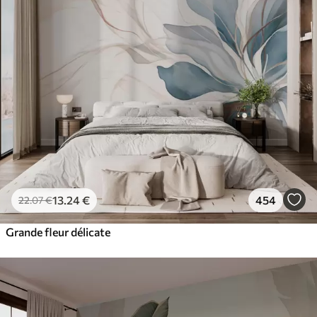
13
.24
€
454
22
.07
€
Grande fleur délicate