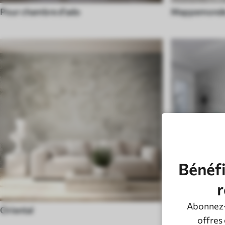
Pour chambre d'ado
Mappemond
Bénéfi
r
Abonnez-
Oriental
Noir et blanc
offres 