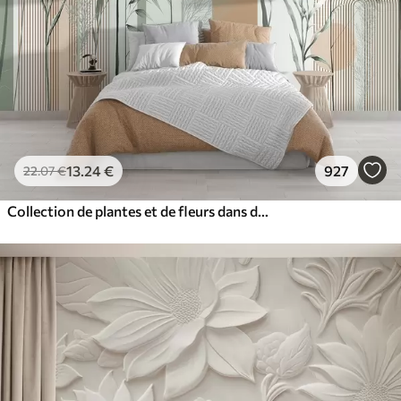
13
.24
€
927
22
.07
€
Collection de plantes et de fleurs dans des tons neutres sur un fond d'arche abstrait dans des teintes vertes et orangées