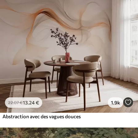
13
.24
€
1.9k
22
.07
€
Abstraction avec des vagues douces