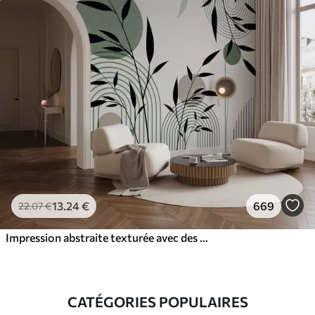
13
.24
€
669
22
.07
€
Impression abstraite texturée avec des formes géométriques, des cercles et des arcs et des plantes noires et vertes sur un fond blanc
CATÉGORIES POPULAIRES