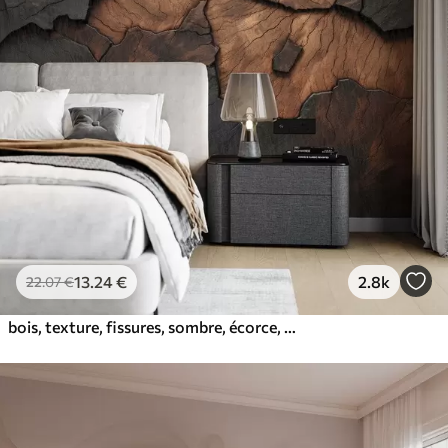
13
.24
€
2.8k
22
.07
€
bois, texture, fissures, sombre, écorce, surface