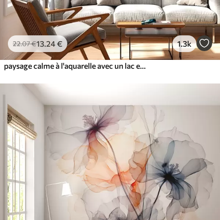
13
.24
€
1.3k
22
.07
€
paysage calme à l'aquarelle avec un lac et un arbre en fleurs