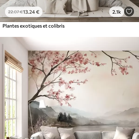
13
.24
€
2.1k
22
.07
€
Plantes exotiques et colibris