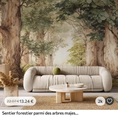
13
.24
€
2k
22
.07
€
Sentier forestier parmi des arbres majestueux, style aquarelle