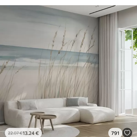
13
.24
€
791
22
.07
€