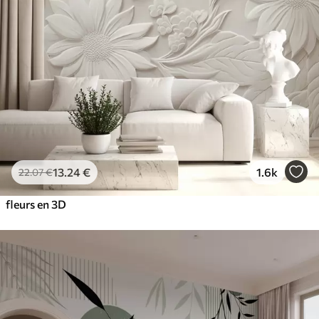
13
.24
€
1.6k
22
.07
€
fleurs en 3D