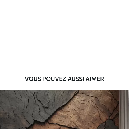
Standard
45
.00
27
.00
€
/m²
Premium
56
.67
34
.00
€
/m²
Vinyle Premium
65
.00
39
.00
€
/m²
VOUS POUVEZ AUSSI AIMER
Peel and Stick
81
.67
49
.00
€
/m²