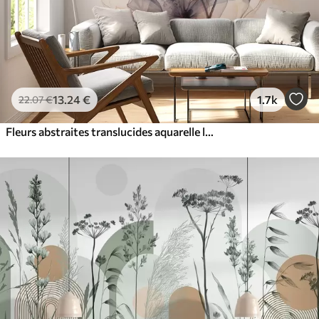
13
.24
€
1.7k
22
.07
€
Fleurs abstraites translucides aquarelle liquide