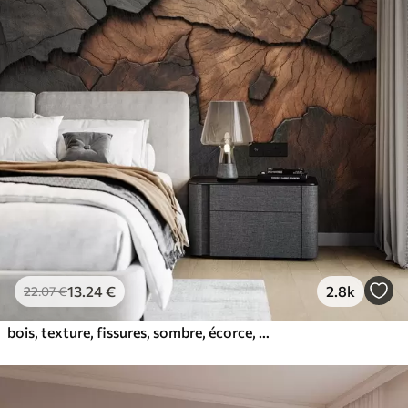
13
.24
€
2.8k
22
.07
€
bois, texture, fissures, sombre, écorce, surface