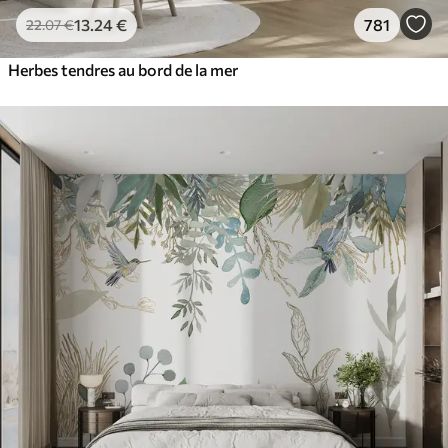
13
.24
€
781
22
.07
€
Herbes tendres au bord de la mer