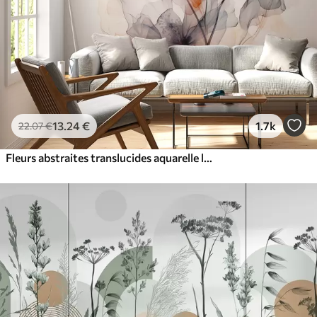
13
.24
€
1.7k
22
.07
€
Fleurs abstraites translucides aquarelle liquide