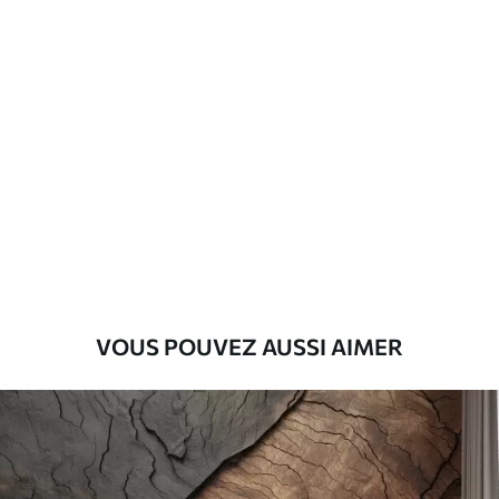
Matériaux disponibles
Standard
45
.00
27
.00
€
/m²
Premium
56
.67
34
.00
€
/m²
Vinyle Premium
65
.00
39
.00
€
/m²
VOUS POUVEZ AUSSI AIMER
Peel and Stick
81
.67
49
.00
€
/m²