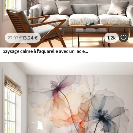
13
.24
€
1.2k
22
.07
€
paysage calme à l'aquarelle avec un lac et un arbre en fleurs