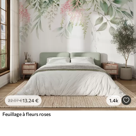
13
.24
€
1.4k
22
.07
€
Feuillage à fleurs roses