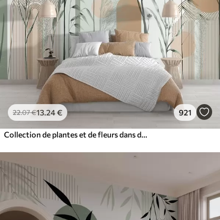
13
.24
€
921
22
.07
€
Collection de plantes et de fleurs dans des tons neutres sur un fond d'arche abstrait dans des teintes vertes et orangées