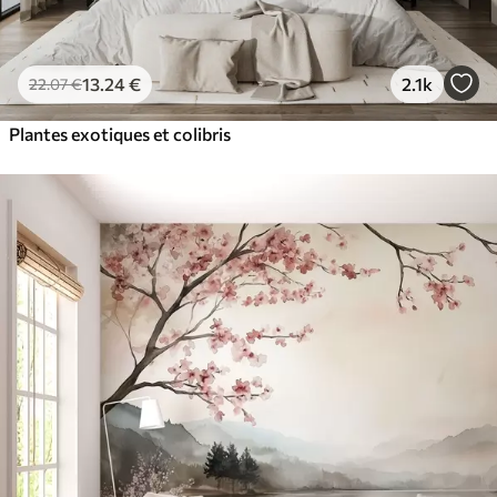
13
.24
€
2.1k
22
.07
€
Plantes exotiques et colibris