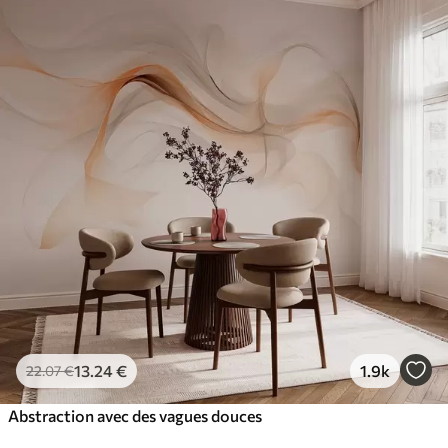
13
.24
€
1.9k
22
.07
€
Abstraction avec des vagues douces