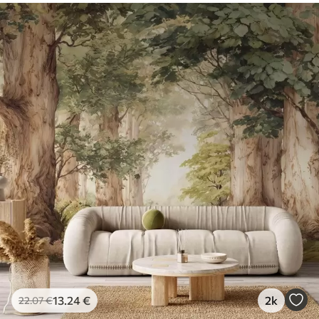
13
.24
€
2k
22
.07
€