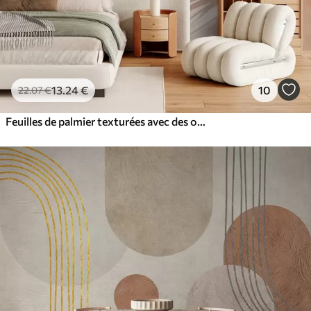
13
.24
€
10
22
.07
€
Feuilles de palmier texturées avec des ombres, ambiance tropicale, minimalisme