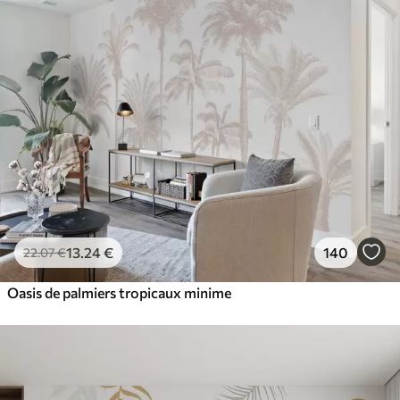
13
.24
€
140
22
.07
€
Oasis de palmiers tropicaux minime