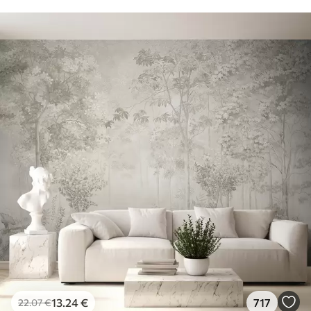
13
.24
€
717
22
.07
€