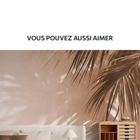
56
.67
34
.00
€
/m²
Vinyle Premium
65
.00
39
.00
€
/m²
VOUS POUVEZ AUSSI AIMER
Peel and Stick
81
.67
49
.00
€
/m²