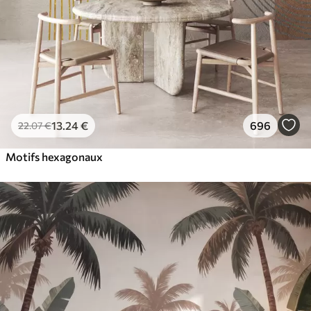
13
.24
€
696
22
.07
€
Motifs hexagonaux