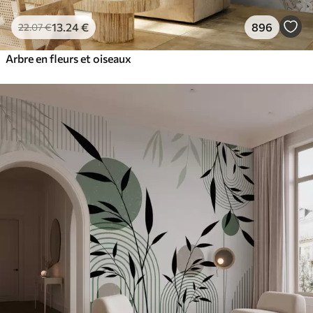
13
.24
€
896
22
.07
€
Arbre en fleurs et oiseaux