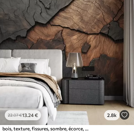
13
.24
€
2.8k
22
.07
€
bois, texture, fissures, sombre, écorce, surface