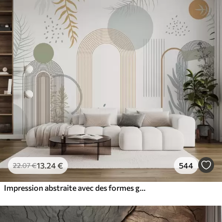
13
.24
€
544
22
.07
€
Impression abstraite avec des formes géométriques, des arcs et des feuilles tropicales sur fond blanc