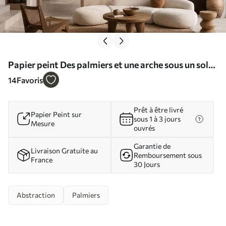
Papier peint Des palmiers et une arche sous un soleil
radieux N° w05547
14
Favoris
Prêt à être livré
Papier Peint sur
sous 1 à 3 jours
Mesure
ouvrés
Garantie de
Livraison Gratuite au
Remboursement sous
France
30 Jours
Abstraction
Palmiers