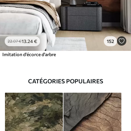
13
.24
€
152
22
.07
€
Imitation d'écorce d'arbre
CATÉGORIES POPULAIRES