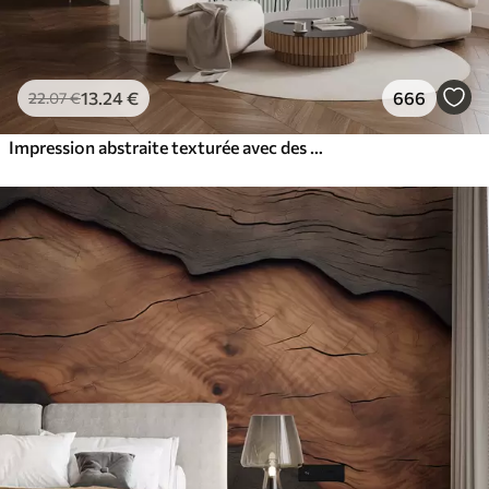
13
.24
€
666
22
.07
€
Impression abstraite texturée avec des formes géométriques, des cercles et des arcs et des plantes noires et vertes sur un fond blanc