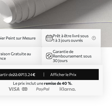
Prêt à être livré sous
ier Peint sur Mesure
1 à 3 jours ouvrés
Garantie de
raison Gratuite au
Remboursement sous
nce
30 Jours
partir de
22
.07
13
.24
€
Afficher le Prix
Le prix inclut une
remise de 40 %
.