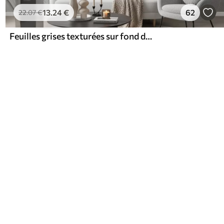
13
.24
€
62
22
.07
€
Feuilles grises texturées sur fond de faux plâtre en relief