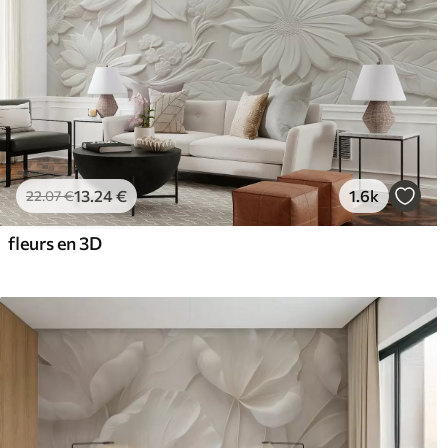
13
.24
€
1.6k
22
.07
€
fleurs en 3D