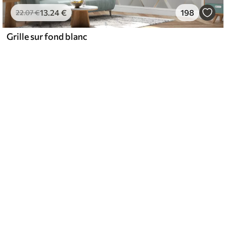
13
.24
€
198
22
.07
€
Grille sur fond blanc