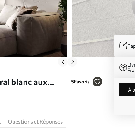
Pap
Liv
Fra
ural blanc aux
5
Favoris
à 
tion murale 3D
t
Questions et Réponses