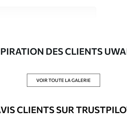
riaux de haute qualité, chacun adapté à des
rents. De plus amples informations sont
rs du processus de personnalisation.
SPIRATION DES CLIENTS UWA
VOIR TOUTE LA GALERIE
ré en rouleaux jusqu’à 50 cm de large.
e pour papier peint disponibles.
VIS CLIENTS SUR TRUSTPIL
nge. Les papiers peints avec Vernis
’eau.