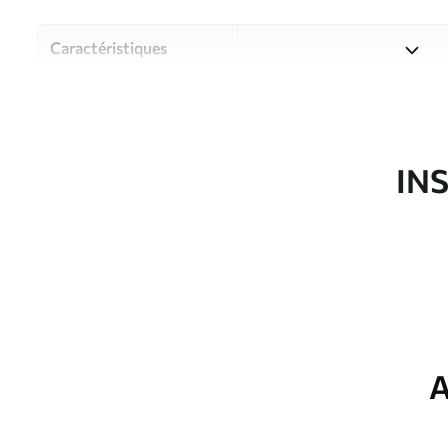
Caractéristiques
Matériau
Choisissez parmi trois maté
pièces et des budgets diffé
disponibles ci-dessous ou lo
IN
Auteur
Studio de design Uwalls
Article du produit
w05604
Production
Imprimé sur commande et liv
Options
Vernis protecteur et/ou coll
supplémentaires
A
Entretien
Nettoyage doux avec une épo
protecteur être nettoyés à l