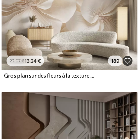
13
.24
€
189
22
.07
€
Gros plan sur des fleurs à la texture crémeuse et aux pétales délicats et fluides, créant une composition florale douce, élégante et texturée