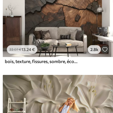
13
.24
€
2.8k
22
.07
€
bois, texture, fissures, sombre, écorce, surface