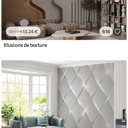
13
.24
€
616
22
.07
€
Illusions de texture