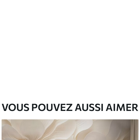
emium
67
34
.00
€
/m²
l and Stick
67
49
.00
€
/m²
VOUS POUVEZ AUSSI AIMER