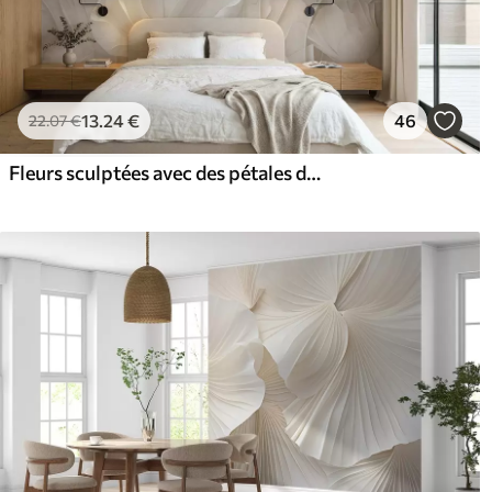
13
.24
€
46
22
.07
€
Fleurs sculptées avec des pétales doux