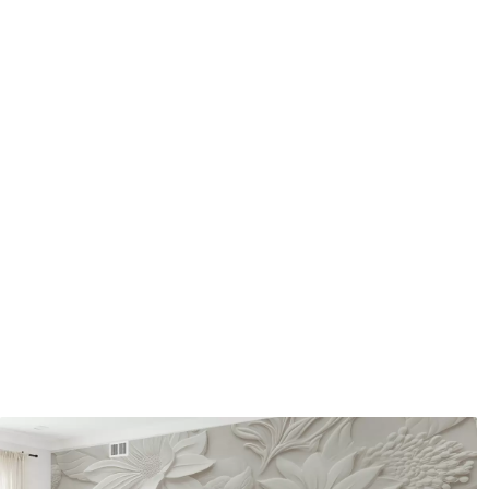
Méthode d'application
Application transparente
Matériaux disponibles
Standard
Pr
45
.00
56
.
27
.00
€
/m²
Vinyle Premium
Pee
65
.00
81
.
39
.00
€
/m²