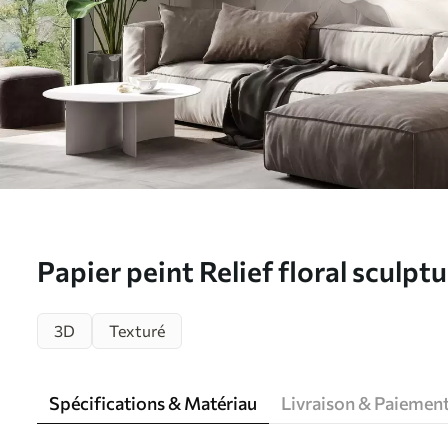
Papier peint Relief floral sculpt
pétales superposés, une décora
3D
Texturé
élégante N° w05604
Spécifications & Matériau
Livraison & Paiemen