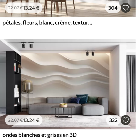
13
.24
€
304
22
.07
€
pétales, fleurs, blanc, crème, texture, tendresse, décoratif
13
.24
€
322
22
.07
€
ondes blanches et grises en 3D