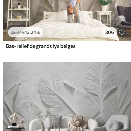
13
.24
€
306
22
.07
€
Bas-relief de grands lys beiges