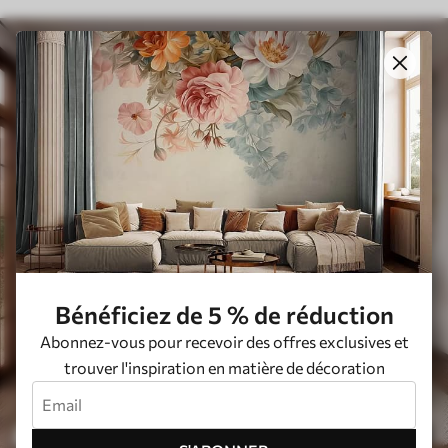
Bénéficiez de 5 % de réduction
Abonnez-vous pour recevoir des offres exclusives et
trouver l'inspiration en matière de décoration
13
.24
€
406
22
.07
€