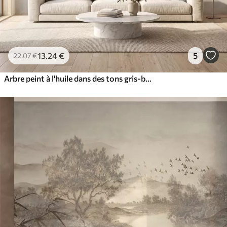
13
.24
€
5
22
.07
€
Arbre peint à l'huile dans des tons gris-beige naturels et apaisants