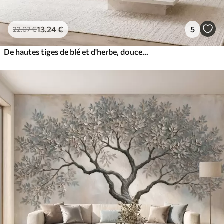
13
.24
€
5
22
.07
€
De hautes tiges de blé et d'herbe, douces au toucher, sous un ciel nuageux