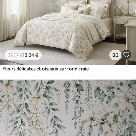
13
.24
€
86
22
.07
€
Fleurs délicates et oiseaux sur fond craie