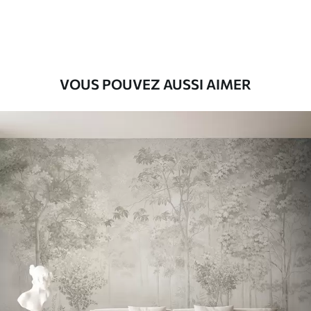
56
.67
34
.00
€
/m²
Vinyle Premium
65
.00
39
.00
€
/m²
VOUS POUVEZ AUSSI AIMER
Peel and Stick
81
.67
49
.00
€
/m²