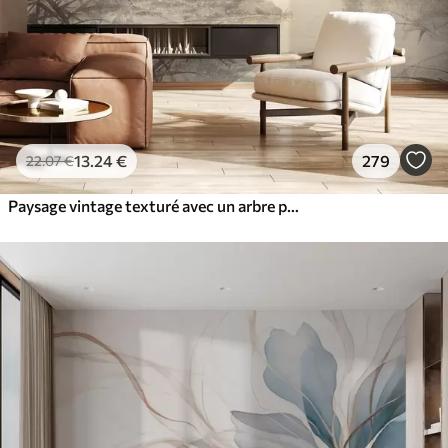
13
.24
€
279
22
.07
€
Paysage vintage texturé avec un arbre près d'une rivière et un ciel nuageux, art de la nature en tons sépia