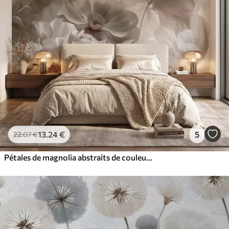
13
.24
€
5
22
.07
€
Pétales de magnolia abstraits de couleur crème