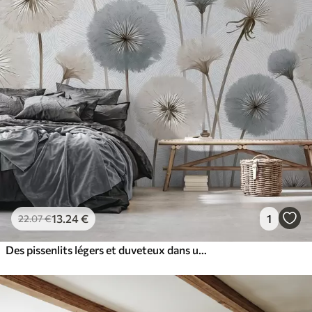
13
.24
€
1
22
.07
€
Des pissenlits légers et duveteux dans une palette de couleurs douces et naturelles