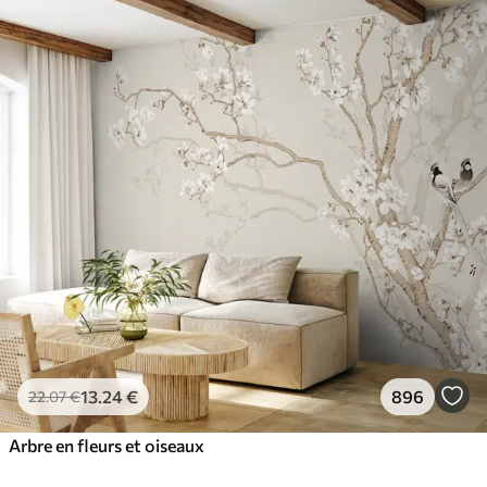
13
.24
€
896
22
.07
€
Arbre en fleurs et oiseaux