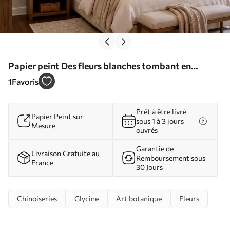
Papier peint Des fleurs blanches tombant en
cascade au-dessus d'une eau calme N° w05694
1
Favoris
Prêt à être livré
Papier Peint sur
sous 1 à 3 jours
Mesure
ouvrés
Garantie de
Livraison Gratuite au
Remboursement sous
France
30 Jours
Chinoiseries
Glycine
Art botanique
Fleurs