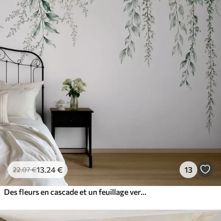
13
.24
€
13
22
.07
€
Des fleurs en cascade et un feuillage vert sur un fond clair