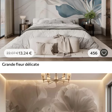
13
.24
€
456
22
.07
€
Grande fleur délicate