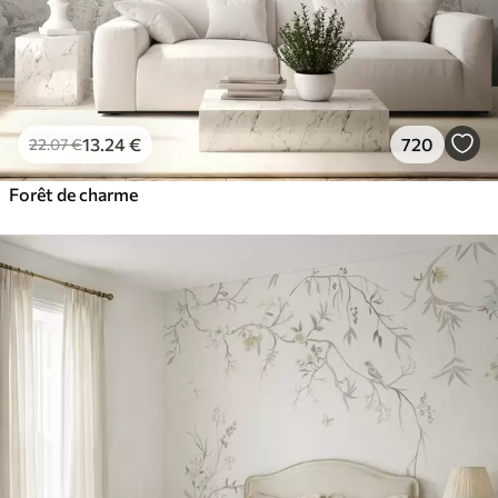
13
.24
€
720
22
.07
€
Forêt de charme