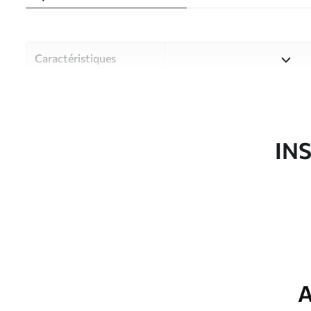
Caractéristiques
Matériau
Choisissez parmi trois maté
pièces et des budgets diffé
disponibles ci-dessous ou lo
IN
Auteur
Studio de design Uwalls
Article du produit
w07940
Production
Imprimé sur commande et liv
Options
Vernis protecteur et/ou coll
supplémentaires
A
Entretien
Nettoyage doux avec une épo