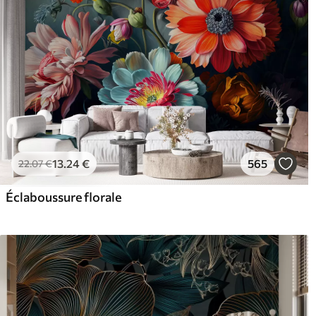
13
.24
€
565
22
.07
€
Éclaboussure florale