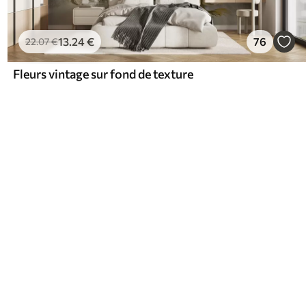
13
.24
€
76
22
.07
€
Fleurs vintage sur fond de texture