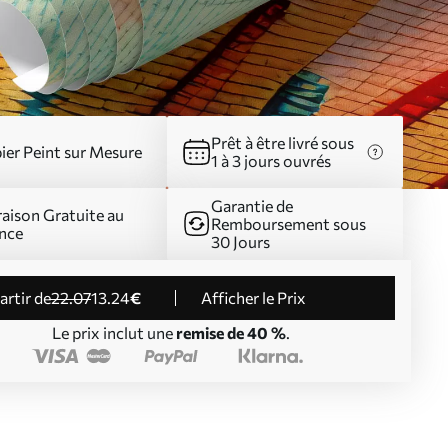
Prêt à être livré sous
ier Peint sur Mesure
1 à 3 jours ouvrés
Garantie de
raison Gratuite au
Remboursement sous
nce
30 Jours
partir de
22
.07
13
.24
€
Afficher le Prix
Le prix inclut une
remise de 40 %
.