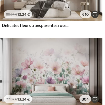
13
.24
€
610
22
.07
€
Délicates fleurs transparentes roses et grises aux pétales doux et flous sur fond blanc
13
.24
€
304
22
.07
€