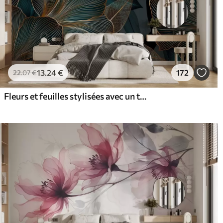
13
.24
€
172
22
.07
€
Fleurs et feuilles stylisées avec un travail de ligne complexe dans les tons sarcelle et jaune sur fond sombre