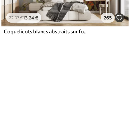
13
.24
€
265
22
.07
€
Coquelicots blancs abstraits sur fond bleu, imitation de coups de pinceau