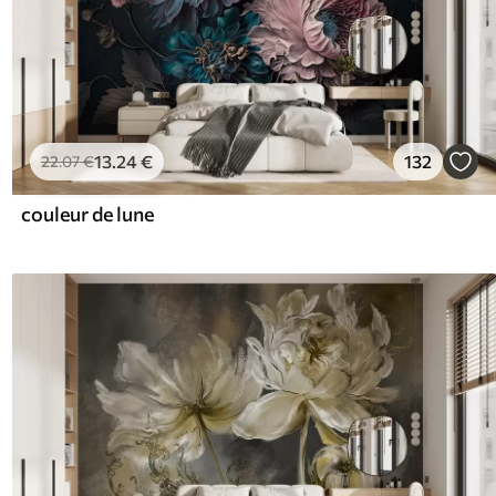
13
.24
€
132
22
.07
€
couleur de lune