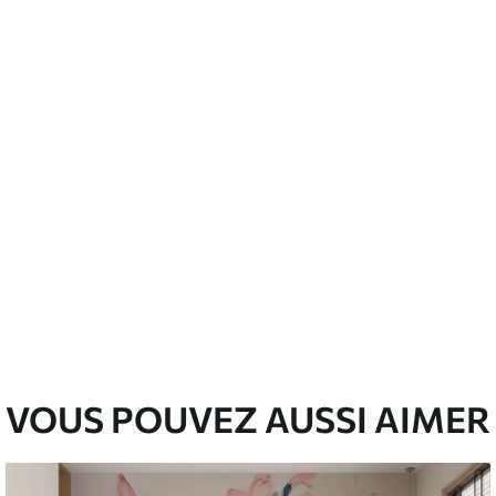
’eau.
emium
67
34
.00
€
/m²
l and Stick
67
49
.00
€
/m²
VOUS POUVEZ AUSSI AIMER