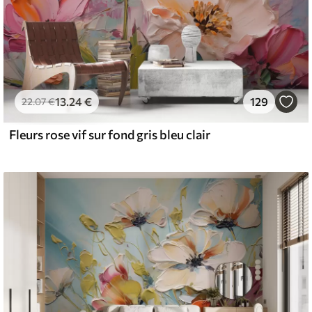
13
.24
€
129
22
.07
€
Fleurs rose vif sur fond gris bleu clair