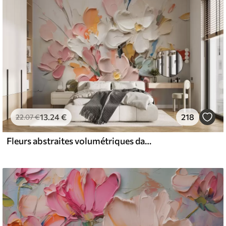
13
.24
€
218
22
.07
€
Fleurs abstraites volumétriques dans le style de la peinture à l'huile