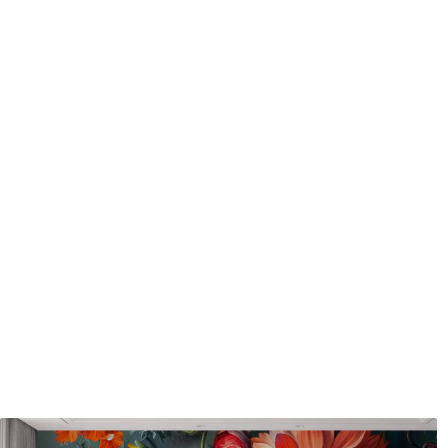
protecteur être nettoyés à l
Méthode d'application
Application transparente
Matériaux disponibles
Standard
Pr
45
.00
56
.
27
.00
€
/m²
Vinyle Premium
Pee
65
.00
81
.
39
.00
€
/m²