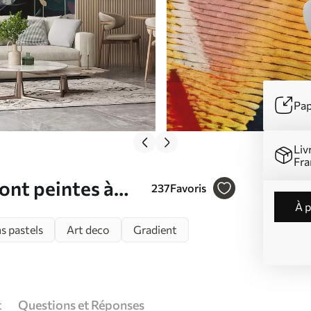
Pap
Liv
Fra
sont peintes à
237
Favoris
à 
s pastels
Art deco
Gradient
t
Questions et Réponses