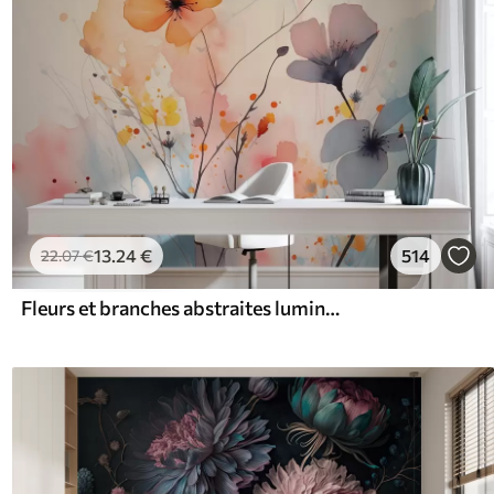
13
.24
€
514
22
.07
€
Fleurs et branches abstraites lumineuses avec des éclaboussures de peinture aquarelle mouillée