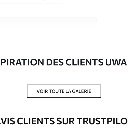
riaux de haute qualité, chacun adapté à des
rents. De plus amples informations sont
rs du processus de personnalisation.
SPIRATION DES CLIENTS UWA
VOIR TOUTE LA GALERIE
ré en rouleaux jusqu’à 50 cm de large.
e pour papier peint disponibles.
VIS CLIENTS SUR TRUSTPIL
nge. Les papiers peints avec Vernis