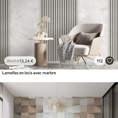
13
.24
€
112
22
.07
€
Lamelles en bois avec marbre