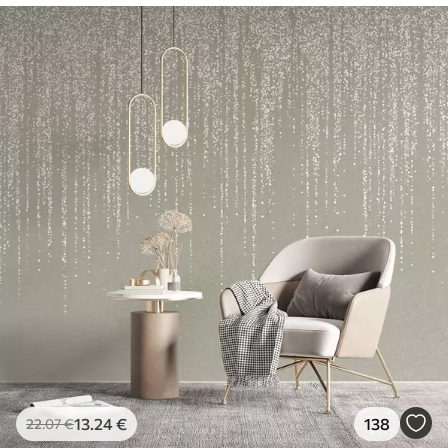
13
.24
€
138
22
.07
€