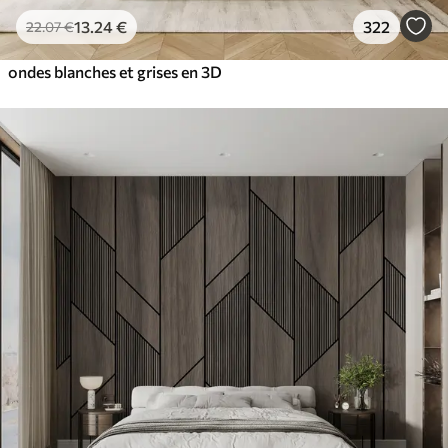
13
.24
€
322
22
.07
€
ondes blanches et grises en 3D