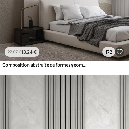
13
.24
€
172
22
.07
€
Composition abstraite de formes géométriques beiges