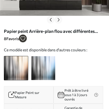
Papier peint Arrière-plan flou avec différentes
lignes orange verticales N° w07946
8
Favoris
Ce modèle est disponible dans d'autres couleurs :
Prêt à être livré
Papier Peint sur
sous 1 à 3 jours
Mesure
ouvrés
Garantie de