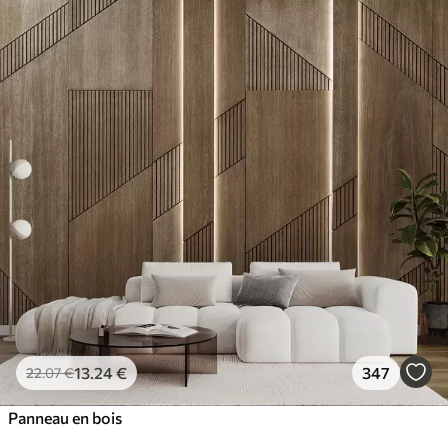
13
.24
€
347
22
.07
€
Panneau en bois