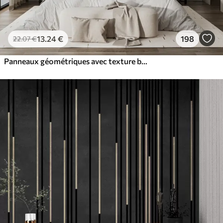
13
.24
€
198
22
.07
€
Panneaux géométriques avec texture bois