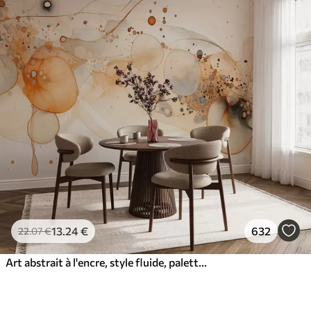
13
.24
€
632
22
.07
€
Art abstrait à l'encre, style fluide, palette de couleurs beige