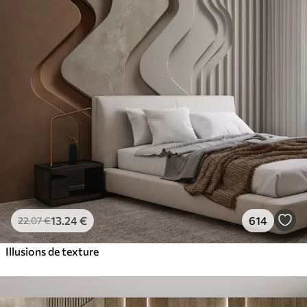
13
.24
€
614
22
.07
€
Illusions de texture