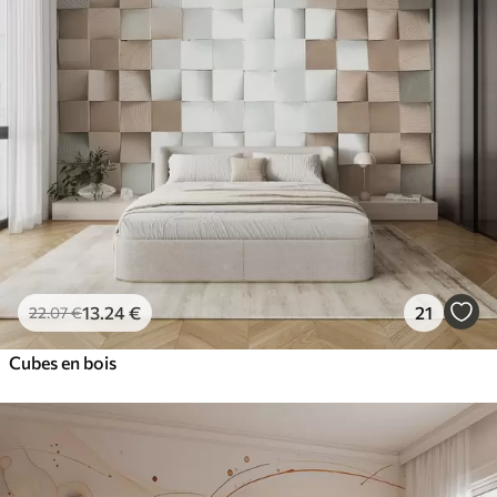
13
.24
€
21
22
.07
€
Cubes en bois