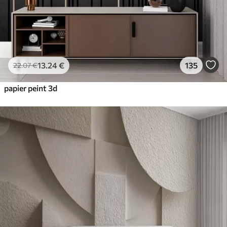
13
.24
€
135
22
.07
€
papier peint 3d