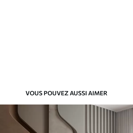
Matériaux disponibles
Standard
45
.00
27
.00
€
/m²
Premium
56
.67
34
.00
€
/m²
Vinyle Premium
65
.00
39
.00
€
/m²
VOUS POUVEZ AUSSI AIMER
Peel and Stick
81
.67
49
.00
€
/m²