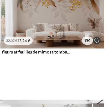
13
.24
€
139
22
.07
€
fleurs et feuilles de mimosa tombant du ciel dans un style aquarelle