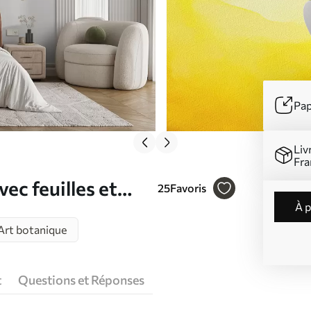
Pap
Liv
Fra
ec feuilles et
25
Favoris
à 
Art botanique
t
Questions et Réponses