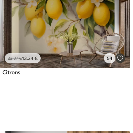
13
.24
€
54
22
.07
€
Citrons