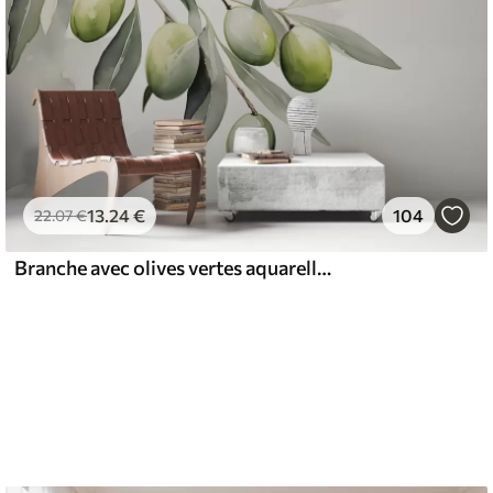
13
.24
€
104
22
.07
€
Branche avec olives vertes aquarelle humide