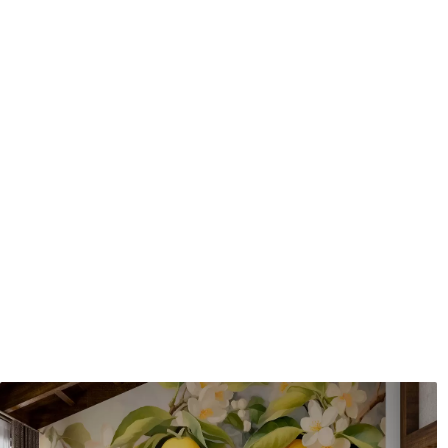
Méthode d'application
Application transparente
Matériaux disponibles
Standard
Pr
45
.00
56
.
27
.00
€
/m²
Vinyle Premium
Pee
65
.00
81
.
39
.00
€
/m²