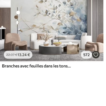
13
.24
€
572
22
.07
€
Branches avec feuilles dans les tons bleus et bruns, fond clair, doux et délicat, style aquarelle