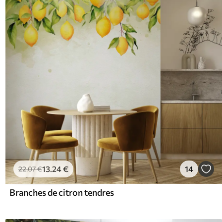
13
.24
€
14
22
.07
€
Branches de citron tendres