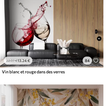
13
.24
€
84
22
.07
€
Vin blanc et rouge dans des verres