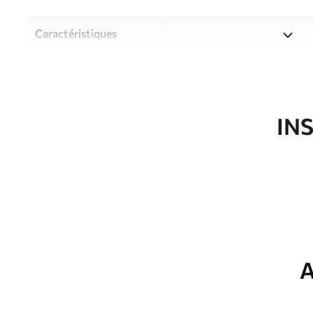
Caractéristiques
Matériau
Choisissez parmi trois maté
pièces et des budgets diffé
disponibles ci-dessous ou lo
IN
Auteur
Studio de design Uwalls
Article du produit
w08096
Production
Imprimé sur commande et liv
Options
Vernis protecteur et/ou coll
supplémentaires
A
Entretien
Nettoyage doux avec une épo
protecteur être nettoyés à l