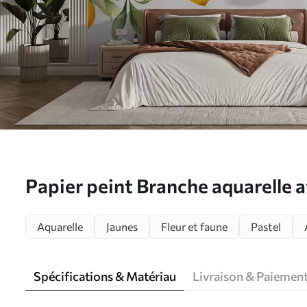
Papier peint Branche aquarelle av
fruits de citron N° w08096
Aquarelle
Jaunes
Fleur et faune
Pastel
Spécifications & Matériau
Livraison & Paiemen