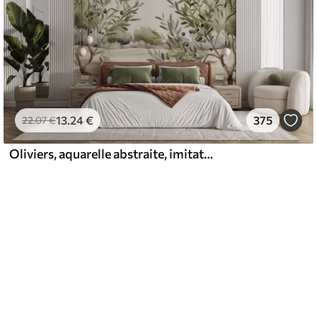
13
.24
€
375
22
.07
€
Oliviers, aquarelle abstraite, imitation d'aquarelle