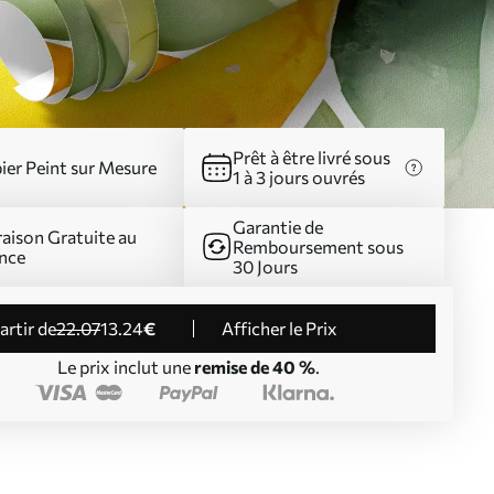
Prêt à être livré sous
ier Peint sur Mesure
1 à 3 jours ouvrés
Garantie de
raison Gratuite au
Remboursement sous
nce
30 Jours
partir de
22
.07
13
.24
€
Afficher le Prix
Le prix inclut une
remise de 40 %
.