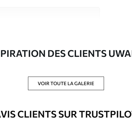
riaux de haute qualité, chacun adapté à des
rents. De plus amples informations sont
rs du processus de personnalisation.
SPIRATION DES CLIENTS UWA
VOIR TOUTE LA GALERIE
ré en rouleaux jusqu’à 50 cm de large.
e pour papier peint disponibles.
VIS CLIENTS SUR TRUSTPIL
nge. Les papiers peints avec Vernis
’eau.