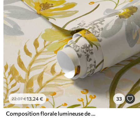
13
.24
€
33
22
.07
€
Composition florale lumineuse de couleur jaune