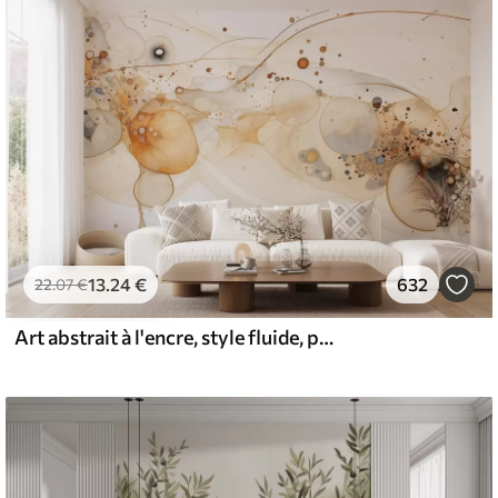
13
.24
€
632
22
.07
€
Art abstrait à l'encre, style fluide, palette de couleurs beige