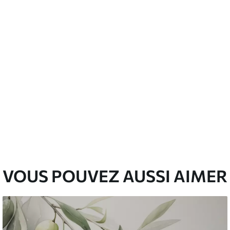
emium
67
34
.00
€
/m²
l and Stick
67
49
.00
€
/m²
VOUS POUVEZ AUSSI AIMER