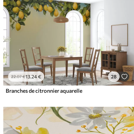
13
.24
€
28
22
.07
€
Branches de citronnier aquarelle