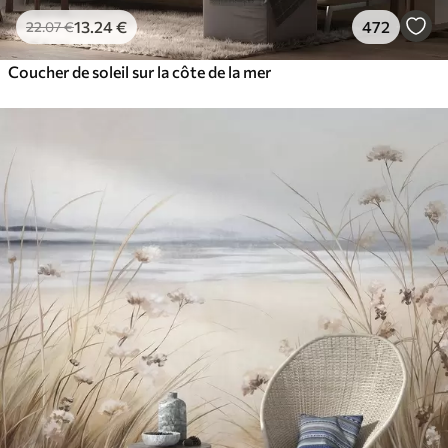
13
.24
€
472
22
.07
€
Coucher de soleil sur la côte de la mer