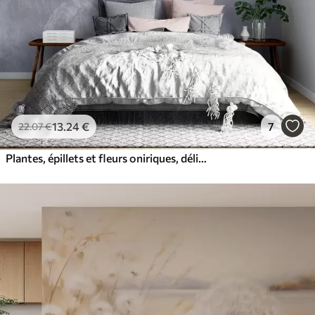
13
.24
€
7
22
.07
€
Plantes, épillets et fleurs oniriques, délicats, aux couleurs bleues pastel sur un fond brumeux et texturé