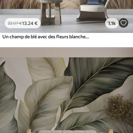
13
.24
€
1.1k
22
.07
€
Un champ de blé avec des fleurs blanches au premier plan, une plage et l'océan à l'arrière-plan, des couleurs neutres et pastel