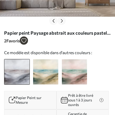
Papier peint Paysage abstrait aux couleurs pastel,
coups de pinceau, plage, mer, palette de couleurs
2
Favoris
grises N° w08141
Ce modèle est disponible dans d'autres couleurs :
Prêt à être livré
Papier Peint sur
sous 1 à 3 jours
Mesure
ouvrés
Garantie de