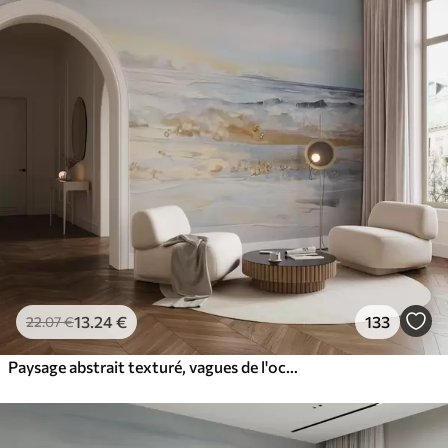
13
.24
€
133
22
.07
€
Paysage abstrait texturé, vagues de l'océan s'écrasant sur une plage de sable, couleurs pastel douces, ciel bleu avec nuages légers