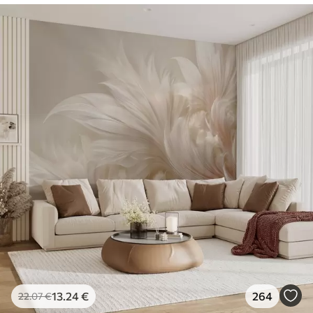
13
.24
€
264
22
.07
€