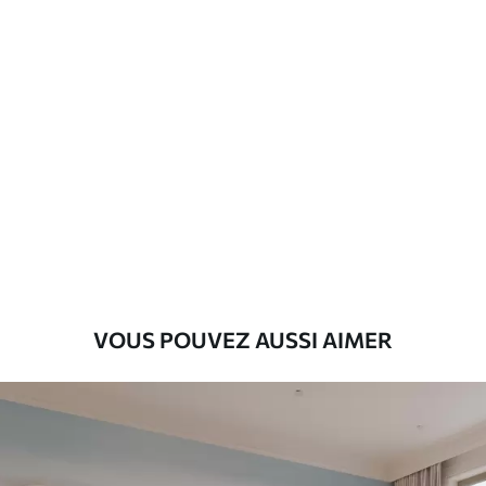
Matériaux disponibles
Standard
45
.00
27
.00
€
/m²
Premium
56
.67
34
.00
€
/m²
Vinyle Premium
65
.00
39
.00
€
/m²
VOUS POUVEZ AUSSI AIMER
Peel and Stick
81
.67
49
.00
€
/m²