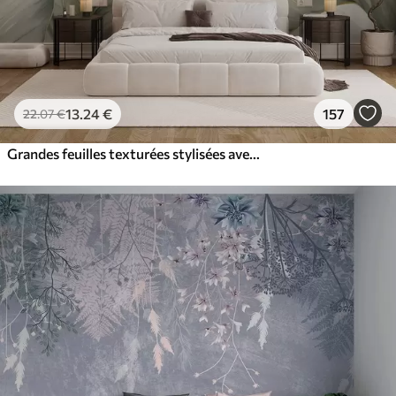
13
.24
€
157
22
.07
€
Grandes feuilles texturées stylisées avec des veines détaillées dans différentes nuances de vert, crème et beige