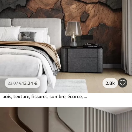
13
.24
€
2.8k
22
.07
€
bois, texture, fissures, sombre, écorce, surface