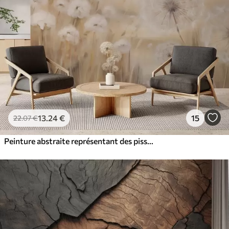
13
.24
€
15
22
.07
€
Peinture abstraite représentant des pissenlits