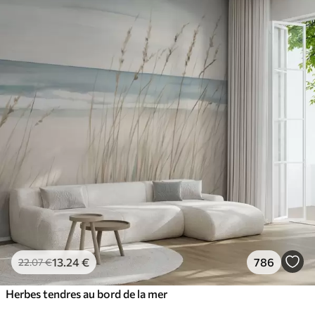
13
.24
€
786
22
.07
€
Herbes tendres au bord de la mer