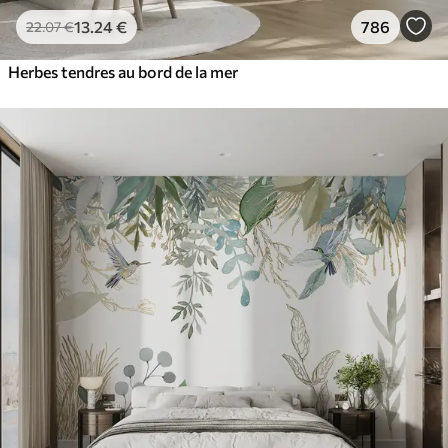
13
.24
€
786
22
.07
€
Herbes tendres au bord de la mer