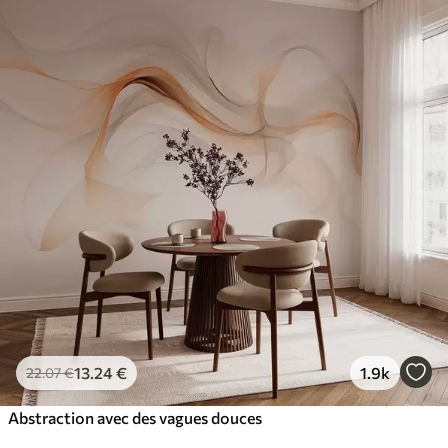
13
.24
€
1.9k
22
.07
€
Abstraction avec des vagues douces