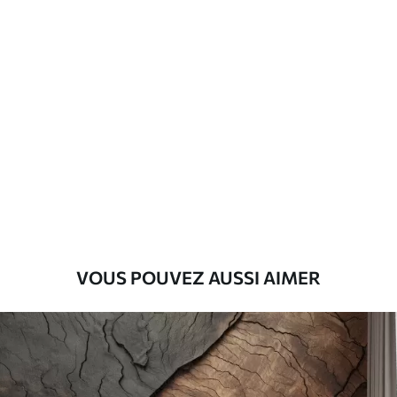
Matériaux disponibles
Standard
45
.00
27
.00
€
/m²
Premium
56
.67
34
.00
€
/m²
Vinyle Premium
65
.00
39
.00
€
/m²
VOUS POUVEZ AUSSI AIMER
Peel and Stick
81
.67
49
.00
€
/m²