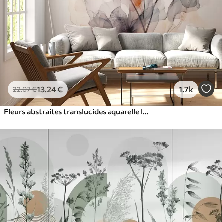
13
.24
€
1.7k
22
.07
€
Fleurs abstraites translucides aquarelle liquide