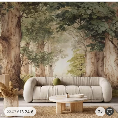
13
.24
€
2k
22
.07
€