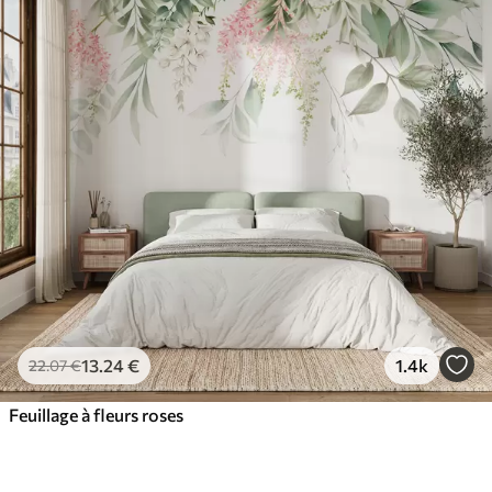
13
.24
€
1.4k
22
.07
€
Feuillage à fleurs roses