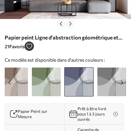
Papier peint Ligne d'abstraction géométrique et
cercle minimalisme style moderne couleur bleue N°
21
Favoris
w08173v2
Ce modèle est disponible dans d'autres couleurs :
Prêt à être livré
Papier Peint sur
sous 1 à 3 jours
Mesure
ouvrés
Garantie de