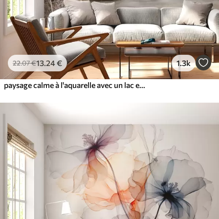
13
.24
€
1.3k
22
.07
€
paysage calme à l'aquarelle avec un lac et un arbre en fleurs