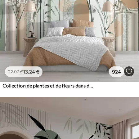
13
.24
€
924
22
.07
€
Collection de plantes et de fleurs dans des tons neutres sur un fond d'arche abstrait dans des teintes vertes et orangées