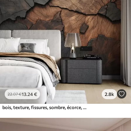
13
.24
€
2.8k
22
.07
€
bois, texture, fissures, sombre, écorce, surface