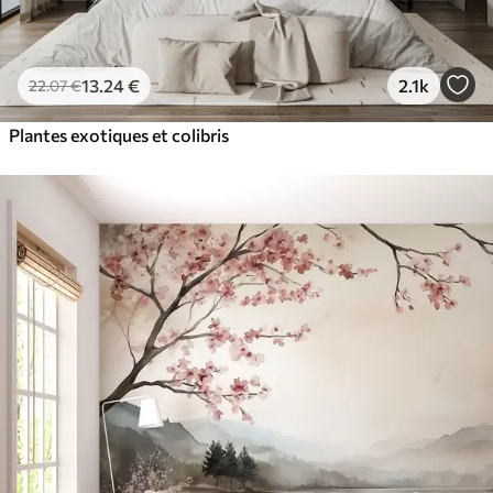
13
.24
€
2.1k
22
.07
€
Plantes exotiques et colibris