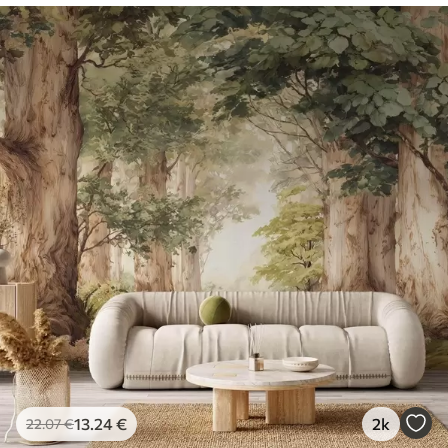
13
.24
€
2k
22
.07
€