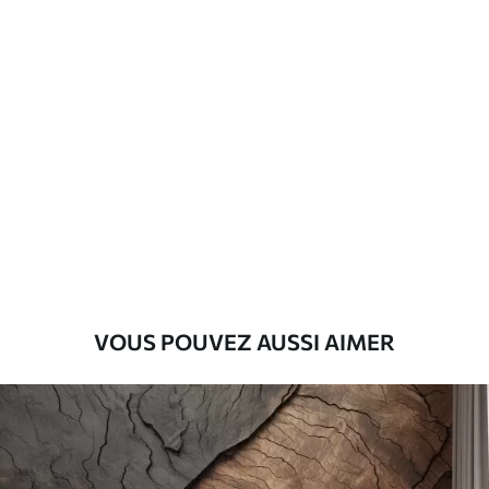
Matériaux disponibles
Standard
45
.00
27
.00
€
/m²
Premium
56
.67
34
.00
€
/m²
Vinyle Premium
65
.00
39
.00
€
/m²
VOUS POUVEZ AUSSI AIMER
Peel and Stick
81
.67
49
.00
€
/m²