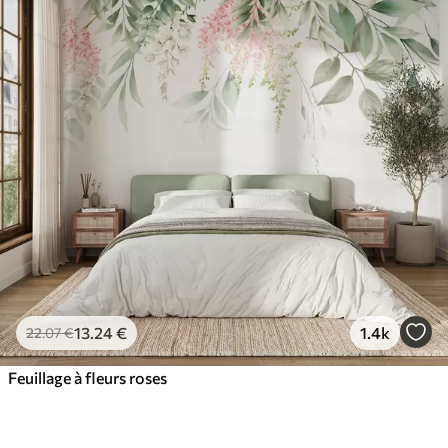
13
.24
€
1.4k
22
.07
€
Feuillage à fleurs roses