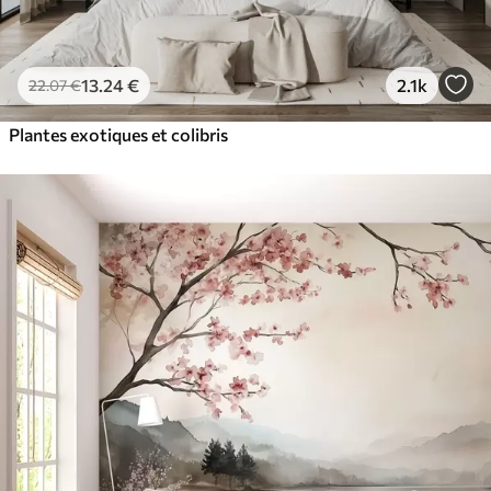
13
.24
€
2.1k
22
.07
€
Plantes exotiques et colibris