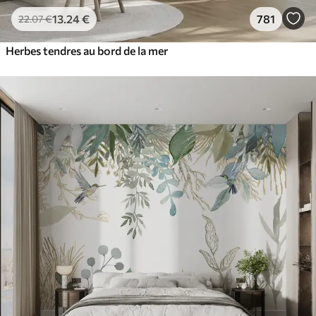
13
.24
€
781
22
.07
€
Herbes tendres au bord de la mer