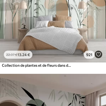
13
.24
€
921
22
.07
€
Collection de plantes et de fleurs dans des tons neutres sur un fond d'arche abstrait dans des teintes vertes et orangées