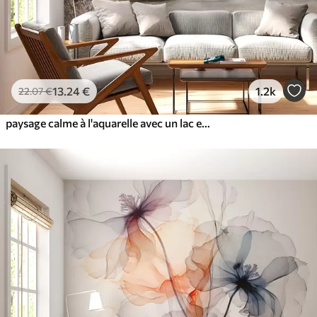
13
.24
€
1.2k
22
.07
€
paysage calme à l'aquarelle avec un lac et un arbre en fleurs