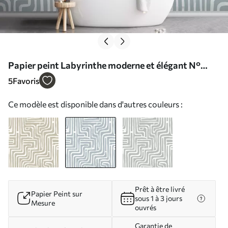
Papier peint Labyrinthe moderne et élégant N°
w08299v1
5
Favoris
Ce modèle est disponible dans d'autres couleurs :
Prêt à être livré
Papier Peint sur
sous 1 à 3 jours
Mesure
ouvrés
Garantie de