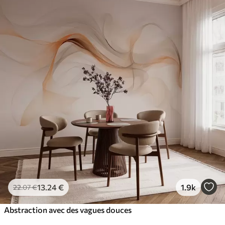
13
.24
€
1.9k
22
.07
€
Abstraction avec des vagues douces