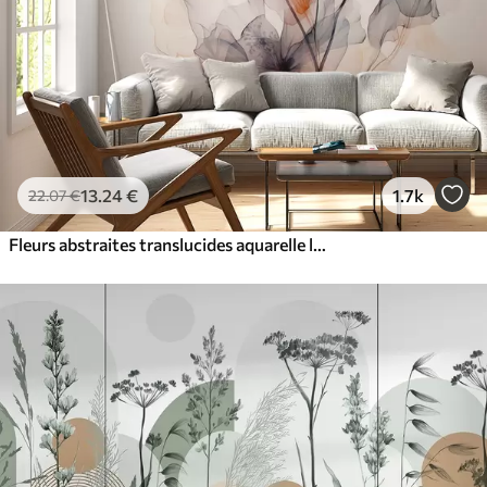
13
.24
€
1.7k
22
.07
€
Fleurs abstraites translucides aquarelle liquide