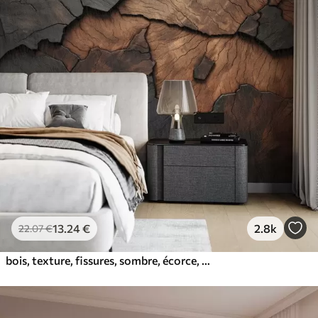
13
.24
€
2.8k
22
.07
€
bois, texture, fissures, sombre, écorce, surface