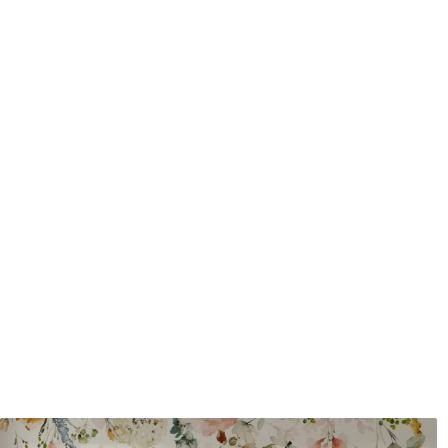
protecteur être nettoyés à l
Méthode d'application
Application transparente
Matériaux disponibles
Standard
Pr
45
.00
56
.
27
.00
€
/m²
Vinyle Premium
Pee
65
.00
81
.
39
.00
€
/m²