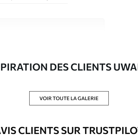
riaux de haute qualité, chacun adapté à des
rents. De plus amples informations sont
rs du processus de personnalisation.
SPIRATION DES CLIENTS UWA
VOIR TOUTE LA GALERIE
ré en rouleaux jusqu’à 50 cm de large.
e pour papier peint disponibles.
VIS CLIENTS SUR TRUSTPIL
nge. Les papiers peints avec Vernis