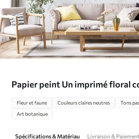
Papier peint Un imprimé floral 
en cascade avec diverses fleurs, f
Fleur et faune
Couleurs claires neutres
Tons pas
plant
Art botanique
Spécifications & Matériau
Livraison & Paiemen