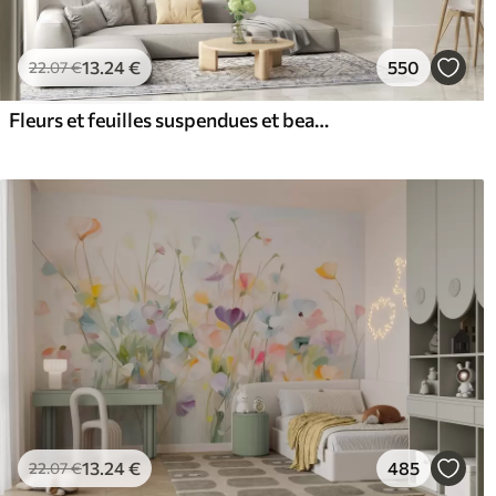
13
.24
€
550
22
.07
€
Fleurs et feuilles suspendues et beaux colibris
13
.24
€
485
22
.07
€