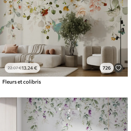
13
.24
€
726
22
.07
€
Fleurs et colibris