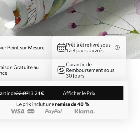
Prêt à être livré sous
ier Peint sur Mesure
1 à 3 jours ouvrés
Garantie de
raison Gratuite au
Remboursement sous
nce
30 Jours
partir de
22
.07
13
.24
€
Afficher le Prix
Le prix inclut une
remise de 40 %
.