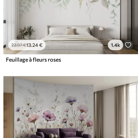
13
.24
€
1.4k
22
.07
€
Feuillage à fleurs roses