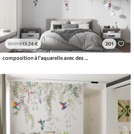
13
.24
€
201
22
.07
€
composition à l'aquarelle avec des fleurs de lavande