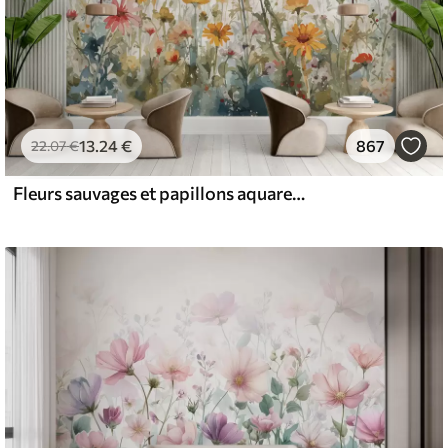
13
.24
€
867
22
.07
€
Fleurs sauvages et papillons aquarelles