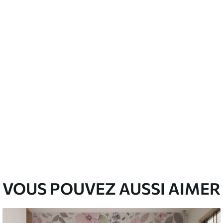
’eau.
emium
67
34
.00
€
/m²
l and Stick
67
49
.00
€
/m²
VOUS POUVEZ AUSSI AIMER