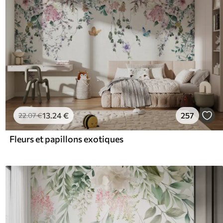
13
.24
€
257
22
.07
€
Fleurs et papillons exotiques