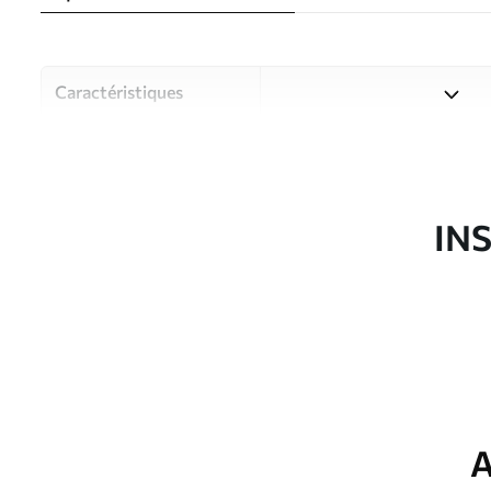
Caractéristiques
Matériau
Choisissez parmi trois maté
pièces et des budgets diffé
disponibles ci-dessous ou lo
IN
Auteur
Studio de design Uwalls
Article du produit
w08646
Production
Imprimé sur commande et liv
Options
Vernis protecteur et/ou coll
supplémentaires
A
Entretien
Nettoyage doux avec une épo