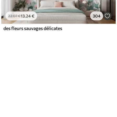
13
.24
€
304
22
.07
€
des fleurs sauvages délicates