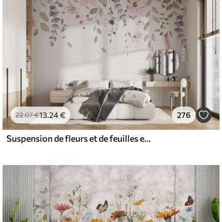
13
.24
€
276
22
.07
€
Suspension de fleurs et de feuilles en aquarelle