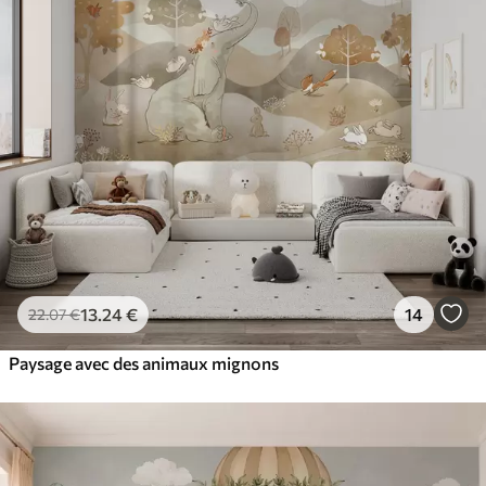
13
.24
€
14
22
.07
€
Paysage avec des animaux mignons