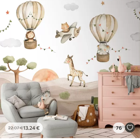
13
.24
€
76
22
.07
€