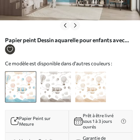
Papier peint Dessin aquarelle pour enfants avec
ballons N° w08765
Ce modèle est disponible dans d'autres couleurs :
Prêt à être livré
Papier Peint sur
sous 1 à 3 jours
Mesure
ouvrés
Garantie de