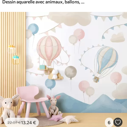
Dessin aquarelle avec animaux, ballons, avion et voiture
13
.24
€
6
22
.07
€