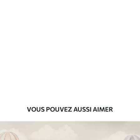
d'application
Matériaux disponibles
Standard
45
.00
27
.00
€
/m²
Premium
56
.67
34
.00
€
/m²
Vinyle Premium
65
.00
39
.00
€
/m²
VOUS POUVEZ AUSSI AIMER
Peel and Stick
81
.67
49
.00
€
/m²