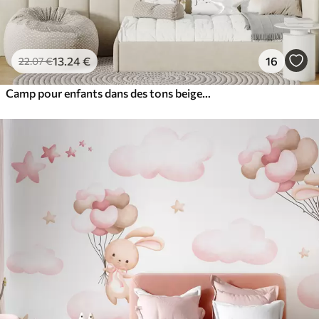
13
.24
€
16
22
.07
€
Camp pour enfants dans des tons beiges chauds, tente et animaux de la forêt