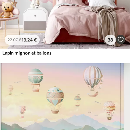
13
.24
€
38
22
.07
€
Lapin mignon et ballons