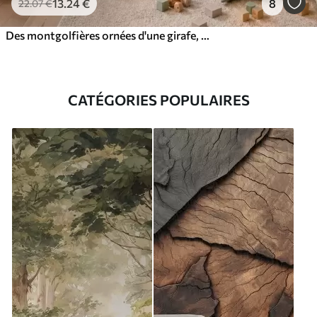
13
.24
€
8
22
.07
€
Des montgolfières ornées d'une girafe, d'un kangourou, d'un ours et d'autres animaux, au milieu des nuages et des arbres
CATÉGORIES POPULAIRES