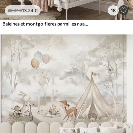
13
.24
€
18
22
.07
€
Baleines et montgolfières parmi les nuages cotonneux