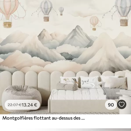
13
.24
€
90
22
.07
€
Montgolfières flottant au-dessus des montagnes dans des tons neutres, doux et pastel