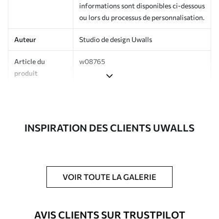
informations sont disponibles ci-dessous
ou lors du processus de personnalisation.
Auteur
Studio de design Uwalls
Article du
w08765
produit
Production
Imprimé sur commande et livré en
rouleaux jusqu’à 50 cm de large.
INSPIRATION DES CLIENTS UWALLS
Options
Vernis protecteur et/ou colle pour
supplémentaires
papier peint disponibles.
Entretien
Nettoyage doux avec une éponge. Les
papiers peints avec Vernis protecteur
VOIR TOUTE LA GALERIE
être nettoyés à l’eau.
Méthode
Application transparente
AVIS CLIENTS SUR TRUSTPILOT