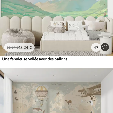
13
.24
€
47
22
.07
€
Une fabuleuse vallée avec des ballons