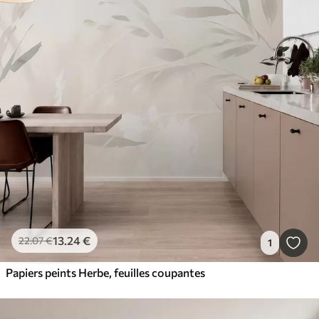
13
.24
€
22
.07
€
1
Papiers peints Herbe, feuilles coupantes