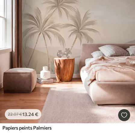
13
.24
€
22
.07
€
Papiers peints Palmiers