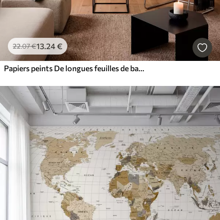
13
.24
€
22
.07
€
Papiers peints De longues feuilles de bananier