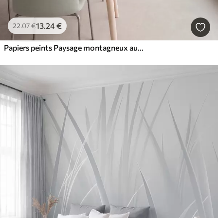
13
.24
€
22
.07
€
Papiers peints Paysage montagneux aux reliefs variés