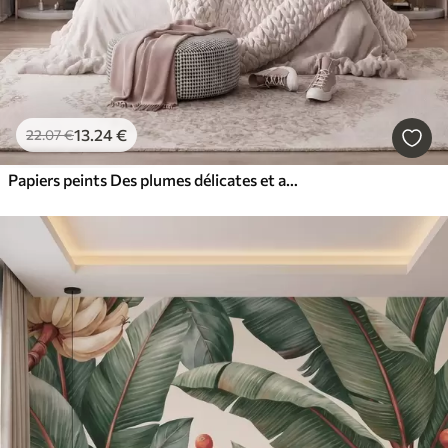
13
.24
€
22
.07
€
Papiers peints Des plumes délicates et aériennes, nimbées d'une brume rose-pêche aux reflets chatoyants