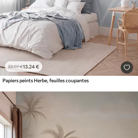
13
.24
€
22
.07
€
Papiers peints Herbe, feuilles coupantes