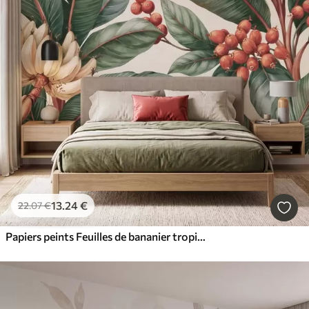
13
.24
€
22
.07
€
Papiers peints Feuilles de bananier tropicales ornées de grappes de baies de café rouges, style aquarelle