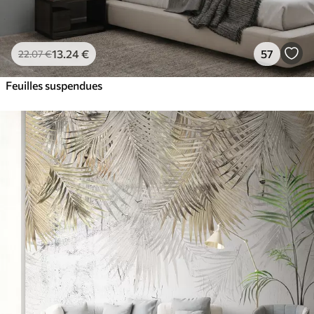
13
.24
€
57
22
.07
€
Feuilles suspendues