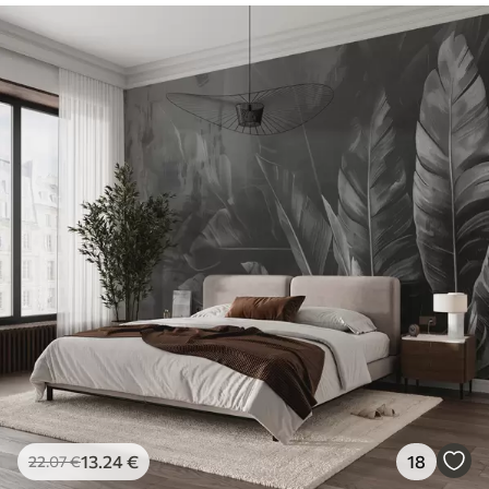
13
.24
€
18
22
.07
€