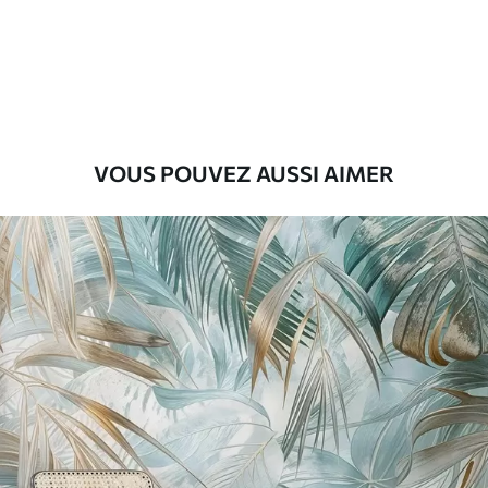
Premium
56
.67
34
.00
€
/m²
Vinyle Premium
65
.00
39
.00
€
/m²
VOUS POUVEZ AUSSI AIMER
Peel and Stick
81
.67
49
.00
€
/m²