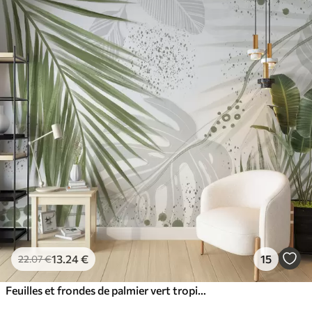
13
.24
€
15
22
.07
€
Feuilles et frondes de palmier vert tropical, avec des formes abstraites et des éclaboussures dans les tons de vert et de blanc