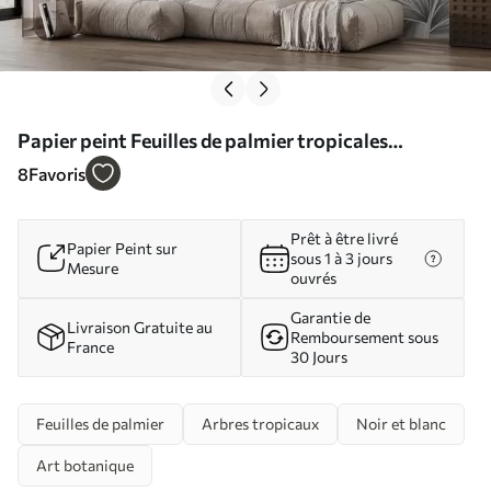
Papier peint Feuilles de palmier tropicales
texturées monochromes, créant un imprimé
8
Favoris
tropical et botanique N° w09145
Prêt à être livré
Papier Peint sur
sous 1 à 3 jours
Mesure
ouvrés
Garantie de
Livraison Gratuite au
Remboursement sous
France
30 Jours
Feuilles de palmier
Arbres tropicaux
Noir et blanc
Art botanique