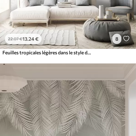
13
.24
€
8
22
.07
€
Feuilles tropicales légères dans le style du grunge