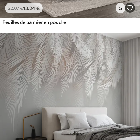
13
.24
€
5
22
.07
€
Feuilles de palmier en poudre