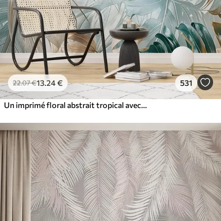
13
.24
€
531
22
.07
€
Un imprimé floral abstrait tropical avec de grandes feuilles de palmier dans des tons bleus et beiges crée une atmosphère luxuriante