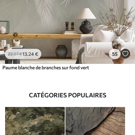
13
.24
€
55
22
.07
€
Paume blanche de branches sur fond vert
CATÉGORIES POPULAIRES