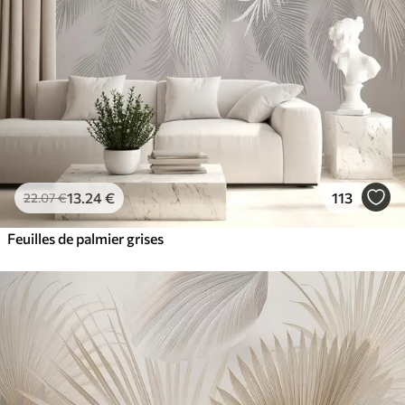
13
.24
€
113
22
.07
€
Feuilles de palmier grises