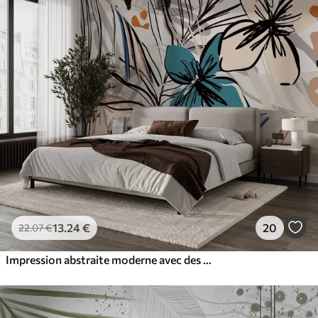
13
.24
€
20
22
.07
€
Impression abstraite moderne avec des feuilles de palmier tropicales, des fleurs bleues et beiges, des lignes noires, un fond clair