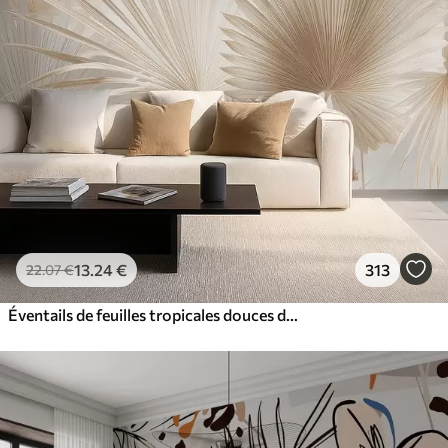
13
.24
€
313
22
.07
€
Éventails de feuilles tropicales douces dans des tons beige clair et bleutés